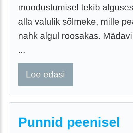
moodustumisel tekib alguse
alla valulik sõlmeke, mille pe
nahk algul roosakas. Mädavi
...
Loe edasi
Punnid peenisel