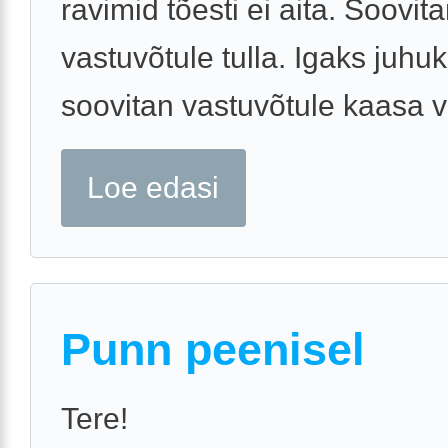
ravimid tõesti ei aita. Soovit
vastuvõtule tulla. Igaks juhu
soovitan vastuvõtule kaasa võ
Loe edasi
Punn peenisel
Tere!