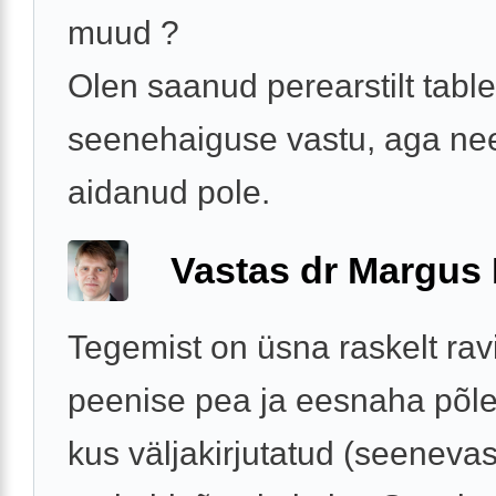
muud ?
Olen saanud perearstilt table
seenehaiguse vastu, aga ne
aidanud pole.
Vastas dr Margus
Tegemist on üsna raskelt rav
peenise pea ja eesnaha põle
kus väljakirjutatud (seeneva