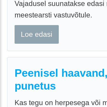
Vajadusel suunatakse edasi 
meestearsti vastuvõtule.
Loe edasi
Peenisel haavand
punetus
Kas tegu on herpesega või m