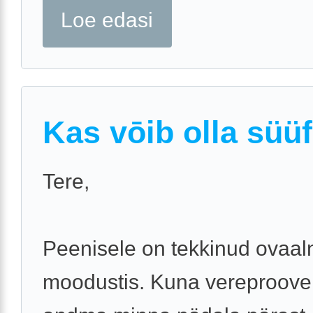
Loe edasi
Kas vōib olla süüf
Tere,
Peenisele on tekkinud ovaal
moodustis. Kuna vereproove