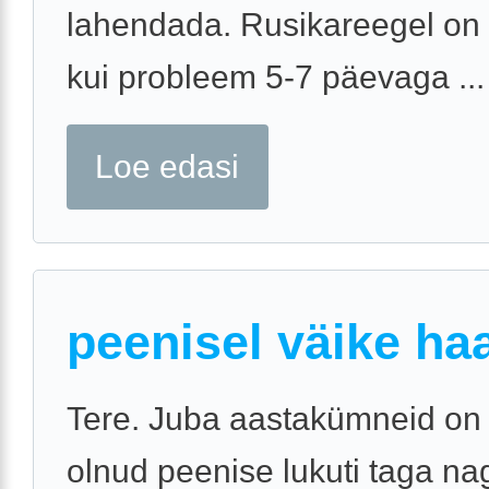
lahendada. Rusikareegel on 
kui probleem 5-7 päevaga ...
Loe edasi
peenisel väike ha
Tere. Juba aastakümneid on
olnud peenise lukuti taga na