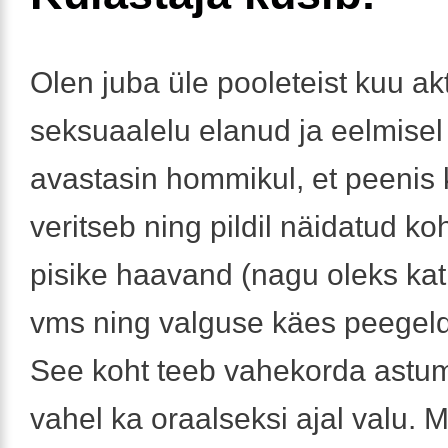
Olen juba üle pooleteist kuu akt
seksuaalelu elanud ja eelmisel
avastasin hommikul, et peenis 
veritseb ning pildil näidatud k
pisike haavand (nagu oleks kat
vms ning valguse käes peegeld
See koht teeb vahekorda astum
vahel ka oraalseksi ajal valu. M