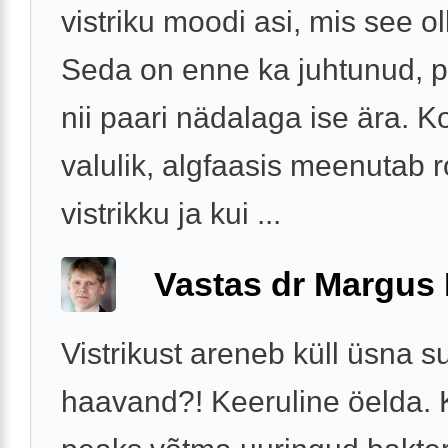
vistriku moodi asi, mis see ol
Seda on enne ka juhtunud, 
nii paari nädalaga ise ära. K
valulik, algfaasis meenutab
vistrikku ja kui ...
Vastas dr Margus
Vistrikust areneb küll üsna s
haavand?! Keeruline öelda. 