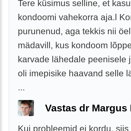
Tere küsimus selline, et kasu
kondoomi vahekorra aja.l K
purunenud, aga tekkis nii öe
mädavill, kus kondoom lõpp
karvade lähedale peenisele 
oli imepisike haavand selle 
...
Vastas dr Margus
Kui probleemid ei kordu, siis