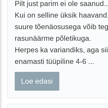
Pilt just parim ei ole saanud..
Kui on selline üksik haavand,
suure tõenäosusega võib teg
rasunäärme põletikuga.
Herpes ka variandiks, aga si
enamasti tüüpiline 4-6 ...
Loe edasi