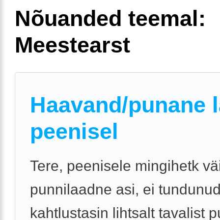
Nõuanded teemal:
Meestearst
Haavand/punane l
peenisel
Tere, peenisele mingihetk vä
punnilaadne asi, ei tundunud
kahtlustasin lihtsalt tavalist 