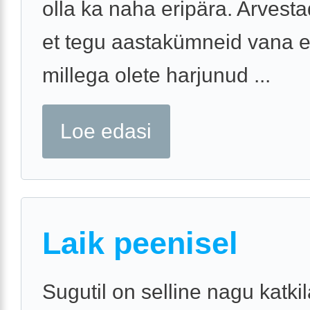
olla ka naha eripära. Arvest
et tegu aastakümneid vana e
millega olete harjunud ...
Loe edasi
Laik peenisel
Sugutil on selline nagu katki