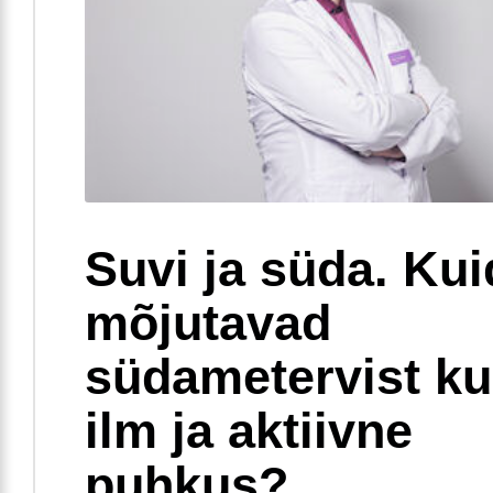
Suvi ja süda. Ku
mõjutavad
südametervist k
ilm ja aktiivne
puhkus?