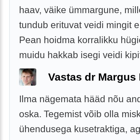
haav, väike ümmargune, mill
tundub erituvat veidi mingit er
Pean hoidma korralikku hügi
muidu hakkab isegi veidi kipi
Vastas dr Margus
Ilma nägemata hääd nõu and
oska. Tegemist võib olla misk
ühendusega kusetraktiga, ag