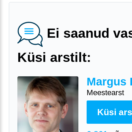
Ei saanud va
Küsi arstilt:
Margus 
Meestearst
Küsi arst