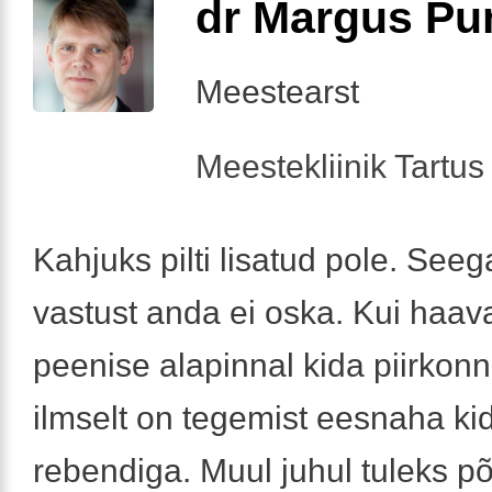
dr Margus Pu
Meestearst
Meestekliinik Tartus 
Kahjuks pilti lisatud pole. Seeg
vastust anda ei oska. Kui haa
peenise alapinnal kida piirkonna
ilmselt on tegemist eesnaha ki
rebendiga. Muul juhul tuleks põ