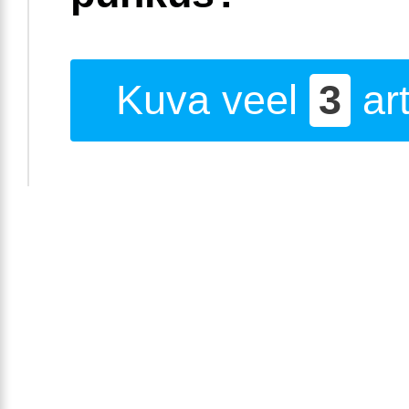
Kuva veel
3
art