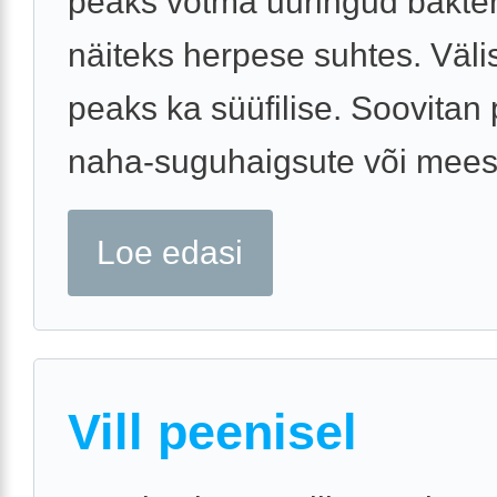
peaks võtma uuringud bakteri
näiteks herpese suhtes. Väl
peaks ka süüfilise. Soovitan
naha-suguhaigsute või meeste
Loe edasi
Vill peenisel