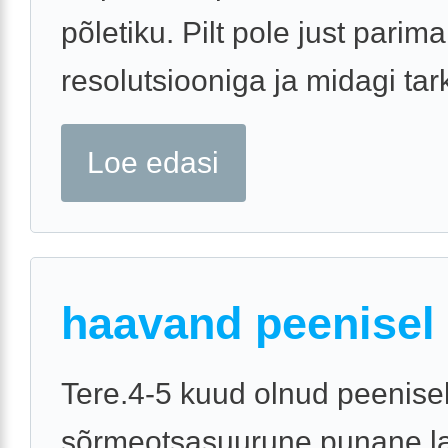
põletiku. Pilt pole just parima
resolutsiooniga ja midagi tark
Loe edasi
haavand peenisel
Tere.4-5 kuud olnud peenise
sõrmeotsasuurune punane la