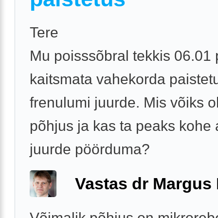
Tere
Mu poisssõbral tekkis 06.01 
kaitsmata vahekorda paistet
frenulumi juurde. Mis võiks ol
põhjus ja kas ta peaks kohe a
juurde pöörduma?
Vastas dr Margus
Võimalik põhjus on mikroreb