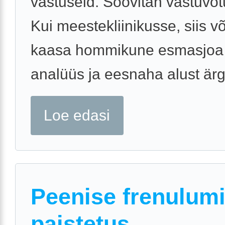
vastuseid. Soovitan vastuvõtu
Kui meestekliinikusse, siis v
kaasa hommikune esmasjoa
analüüs ja eesnaha alust ärge
Loe edasi
Peenise frenulum
paistetus