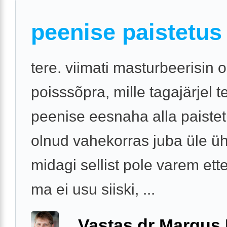
peenise paistetus
tere. viimati masturbeerisin
poisssõpra, mille tagajärjel t
peenise eesnaha alla paiste
olnud vahekorras juba üle üh
midagi sellist pole varem ette
ma ei usu siiski, ...
Vastas dr Margus