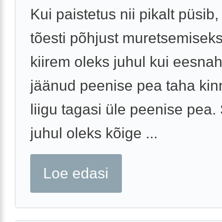
Kui paistetus nii pikalt püsib,
tõesti põhjust muretsemiseks
kiirem oleks juhul kui eesna
jäänud peenise pea taha kinn
liigu tagasi üle peenise pea. 
juhul oleks kõige ...
Loe edasi