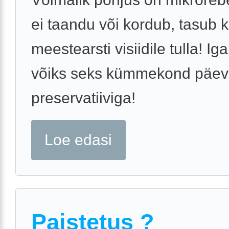
ei taandu või kordub, tasub k
meestearsti visiidile tulla! Ig
võiks seks kümmekond päeva
preservatiiviga!
Loe edasi
Paistetus ?