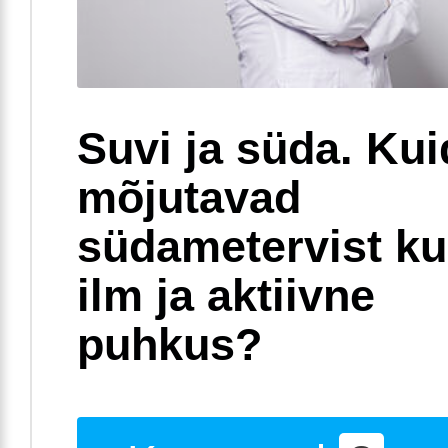
Suvi ja süda. Ku
mõjutavad
südametervist k
ilm ja aktiivne
puhkus?