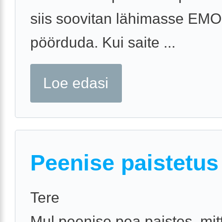
siis soovitan lähimasse EM
pöörduda. Kui saite ...
Loe edasi
Peenise paistetus
Tere
Mul peenise pea paistes .mit