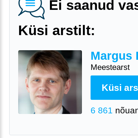
Ei saanud va
Küsi arstilt:
Margus 
Meestearst
Küsi arst
6 861
nõuan