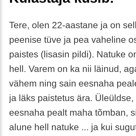
Tere, olen 22-aastane ja on sel
peenise tüve ja pea vaheline o
paistes (lisasin pildi). Natuke o
hell. Varem on ka nii läinud, aga
vähem ning sain eesnaha pea
ja läks paistetus ära. Üleüldse,
eesnaha pealt maha tõmban, sii
alune hell natuke ... ja kui sugu