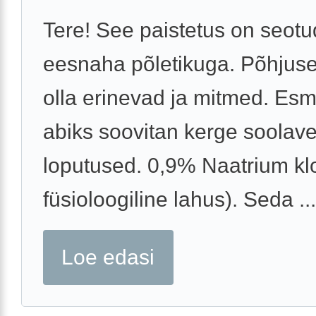
Tere! See paistetus on seotu
eesnaha põletikuga. Põhjuse
olla erinevad ja mitmed. Es
abiks soovitan kerge soolav
loputused. 0,9% Naatrium klo
füsioloogiline lahus). Seda ...
Loe edasi