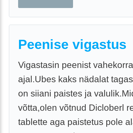
Peenise vigastus
Vigastasin peenist vahekorr
ajal.Ubes kaks nädalat tagas
on siiani paistes ja valulik.Mi
võtta,olen võtnud Dicloberl r
tablette aga paistetus pole a