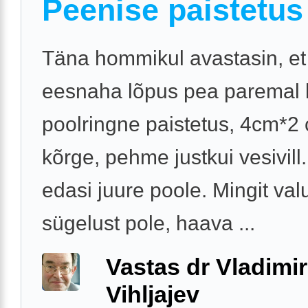
Peenise paistetus
Täna hommikul avastasin, et
eesnaha lõpus pea paremal k
poolringne paistetus, 4cm*2
kõrge, pehme justkui vesivill
edasi juure poole. Mingit val
sügelust pole, haava ...
Vastas dr Vladimir
Vihljajev