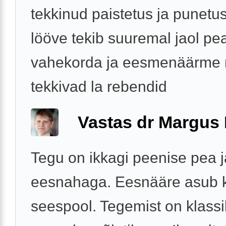
tekkinud paistetus ja punetu
lööve tekib suuremal jaol pe
vahekorda ja eesmenäärme 
tekkivad la rebendid
Vastas dr Margus
Tegu on ikkagi peenise pea j
eesnahaga. Eesnääre asub
seespool. Tegemist on klassi