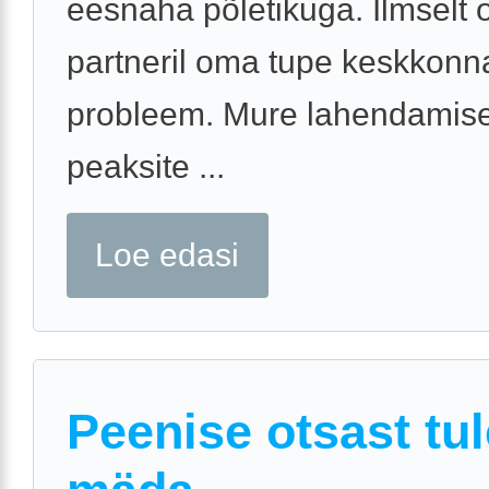
eesnaha põletikuga. Ilmselt 
partneril oma tupe keskkon
probleem. Mure lahendamis
peaksite ...
Loe edasi
Peenise otsast tu