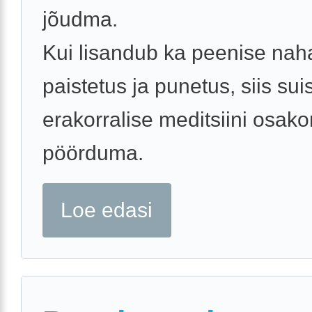
jõudma.
Kui lisandub ka peenise nah
paistetus ja punetus, siis sui
erakorralise meditsiini osak
pöörduma.
Loe edasi