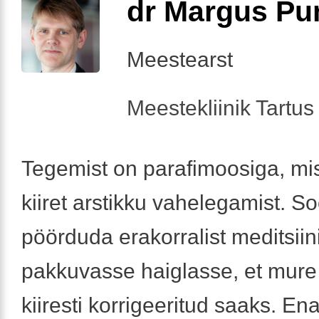
dr Margus Pu
Meestearst
Meestekliinik Tartus 
Tegemist on parafimoosiga, mi
kiiret arstikku vahelegamist. S
pöörduda erakorralist meditsiin
pakkuvasse haiglasse, et mure 
kiiresti korrigeeritud saaks. En