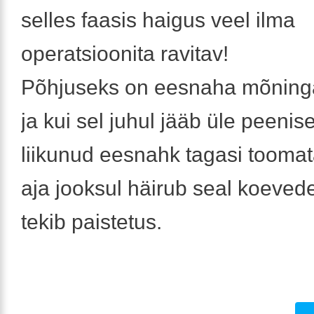
selles faasis haigus veel ilma
operatsioonita ravitav!
Põhjuseks on eesnaha mõninga
ja kui sel juhul jääb üle peenis
liikunud eesnahk tagasi toomat
aja jooksul häirub seal koevede
tekib paistetus.