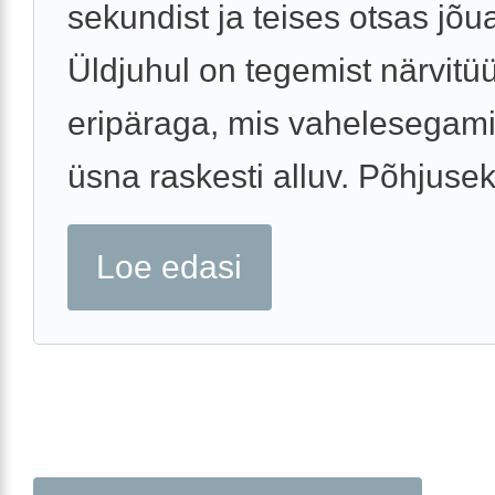
sekundist ja teises otsas jõua
Üldjuhul on tegemist närvitü
eripäraga, mis vahelesegami
üsna raskesti alluv. Põhjuseks
Loe edasi