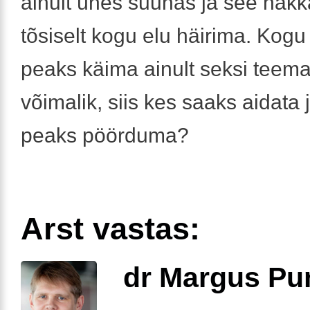
ainult ühes suunas ja see hakk
tõsiselt kogu elu häirima. Kogu
peaks käima ainult seksi teema
võimalik, siis kes saaks aidata 
peaks pöörduma?
Arst vastas:
dr Margus Pu