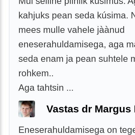
Mul selline piinlik küsimus. 
kahjuks pean seda kúsima. N
mees mulle vahele jàànud
eneserahuldamisega, aga ma
seda enam ja pean suhtele 
rohkem..
Aga tahtsin ...
Vastas dr Margus
Eneserahuldamisega on teg