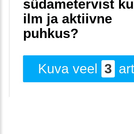
südametervist k
ilm ja aktiivne
puhkus?
Kuva veel
3
art