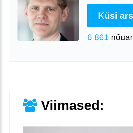
Küsi arst
6 861
nõuan
Viimased: