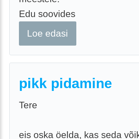
Edu soovides
Loe edasi
pikk pidamine
Tere
eis oska öelda, kas seda või