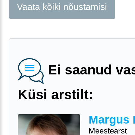
Vaata kõiki nõustamisi
Ei saanud va
Küsi arstilt:
Margus 
Meestearst