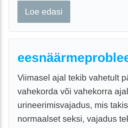
Loe edasi
eesnäärmeproble
Viimasel ajal tekib vahetult p
vahekorda või vahekorra aja
urineerimisvajadus, mis taki
normaalset seksi, vajadus tek