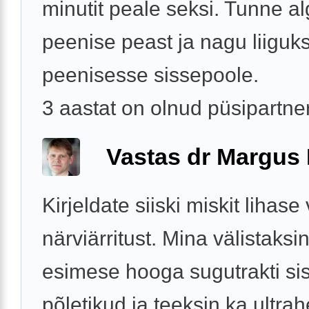
minutit peale seksi. Tunne a
peenise peast ja nagu liiguks
peenisesse sissepoole.
3 aastat on olnud püsipartner 
Vastas dr Margus
Kirjeldate siiski miskit lihase 
närviärritust. Mina välistaksin
esimese hooga sugutrakti s
põletikud ja teeksin ka ultrah