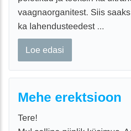
vaagnaorganitest. Siis saaks
ka lahendusteedest ...
Loe edasi
Mehe erektsioon
Tere!