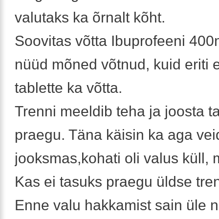
valutaks ka õrnalt kõht.
Soovitas võtta Ibuprofeeni 40
nüüd mõned võtnud, kuid eriti e
tablette ka võtta.
Trenni meeldib teha ja joosta t
praegu. Täna käisin ka aga vei
jooksmas,kohati oli valus küll, m
Kas ei tasuks praegu üldse tre
Enne valu hakkamist sain üle n