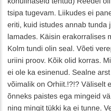
kõhulihaseid tehtud) Reedel oli
tsipa tugevam. Liikudes ei pane
eriti, kuid istudes annab tunda 
lamades. Käisin erakorralises m
Kolm tundi olin seal. Võeti ver
uriini proov. Kõik olid korras. Mi
ei ole ka esinenud. Sealne arst 
võimalik on Orhiit.!?!? Väliselt 
õnneks paistes ega mingeid vä
ning mingit tükki ka ei tunne. V