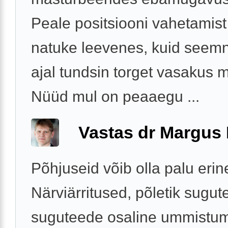
Peale positsiooni vahetamist
natuke leevenes, kuid seem
ajal tundsin torget vasakus 
Nüüd mul on peaaegu ...
Vastas dr Margus
Põhjuseid võib olla palu erin
Närviärritused, põletik sugut
suguteede osaline ummistum