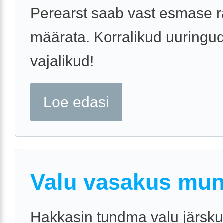
Perearst saab vast esmase r
määrata. Korralikud uuringud
vajalikud!
Loe edasi
Valu vasakus mun
Hakkasin tundma valu järsk