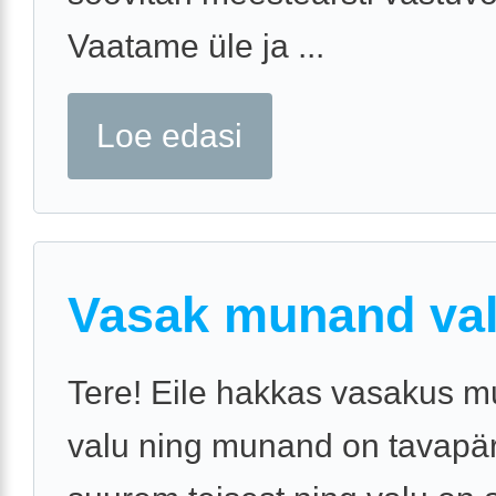
Vaatame üle ja ...
Loe edasi
Vasak munand va
Tere! Eile hakkas vasakus 
valu ning munand on tavapä