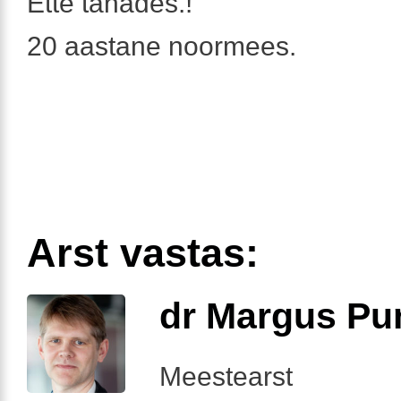
Ette tänades.!
20 aastane noormees.
Arst vastas:
dr Margus Pu
Meestearst