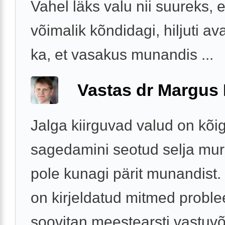
Vahel läks valu nii suureks, 
võimalik kõndidagi, hiljuti av
ka, et vasakus munandis ...
Vastas dr Margus
Jalga kiirguvad valud on kõi
sagedamini seotud selja mu
pole kunagi pärit munandist. 
on kirjeldatud mitmed problee
soovitan meestearsti vastuvõt