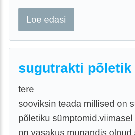
Loe edasi
sugutrakti põletik
tere
sooviksin teada millised on s
põletiku sümptomid.viimasel
on vasakus munandis olnud s