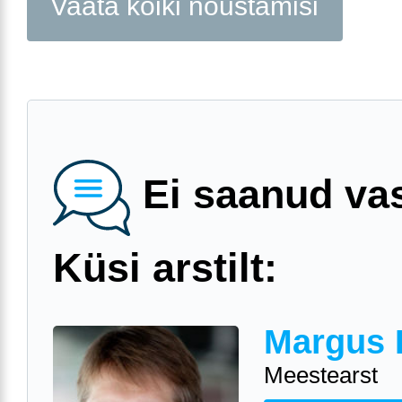
Vaata kõiki nõustamisi
Ei saanud va
Küsi arstilt:
Margus 
Meestearst