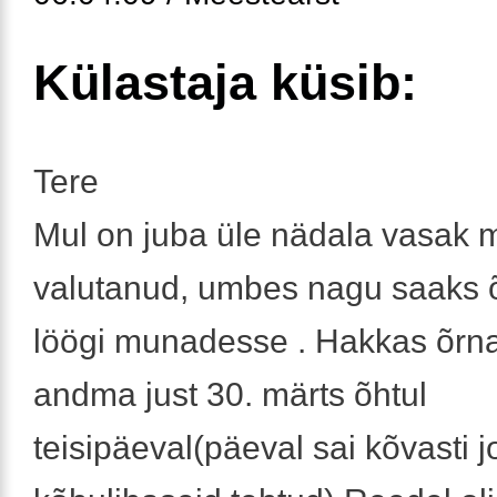
Külastaja küsib:
Tere
Mul on juba üle nädala vasak
valutanud, umbes nagu saaks
löögi munadesse . Hakkas õrna
andma just 30. märts õhtul
teisipäeval(päeval sai kõvasti j