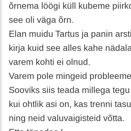
õrnema löögi küll kubeme piir
see oli väga õrn.
Elan muidu Tartus ja panin arsti
kirja kuid see alles kahe nädala
varem kohti ei olnud.
Varem pole mingeid probleeme
Sooviks siis teada millega tegu 
kui ohtlik asi on, kas trenni tas
ning neid valuvaigisteid võtta.