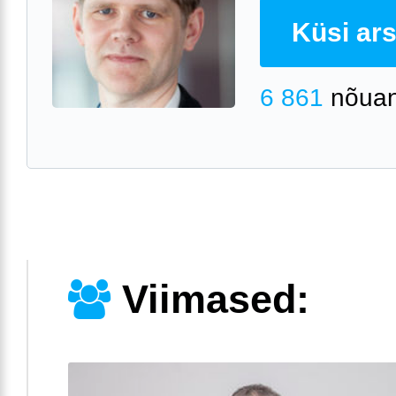
Küsi arst
6 861
nõuan
Viimased: