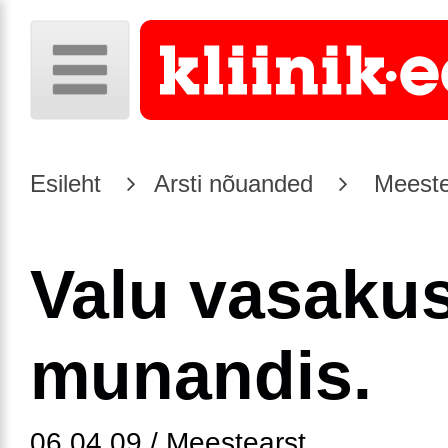
Esileht
Arsti nõuanded
Meeste
Valu vasaku
munandis.
06.04.09 / Meestearst