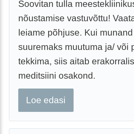
Soovitan tulla meestekliiniku
nõustamise vastuvõttu! Vaat
leiame põhjuse. Kui munand
suuremaks muutuma ja/ või p
tekkima, siis aitab erakorrali
meditsiini osakond.
Loe edasi