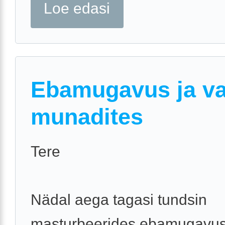
Loe edasi
Ebamugavus ja va
munadites
Tere
Nädal aega tagasi tundsin
masturbeerides ebamugavust