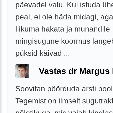
päevadel valu. Kui istuda ü
peal, ei ole häda midagi, aga
liikuma hakata ja munandile
mingisugune koormus langeb
püksid käivad ...
Vastas dr Margus
Soovitan pöörduda arsti pool
Tegemist on ilmselt sugutrakt
põletikuga, mis vajab kindlasti