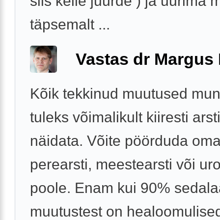
siis kelle juurde ) ja uurima 
täpsemalt ...
Vastas dr Margus
Kõik tekkinud muutused mun
tuleks võimalikult kiiresti arst
näidata. Võite pöörduda om
perearsti, meestearsti või ur
poole. Enam kui 90% sedala
muutustest on healoomulised 