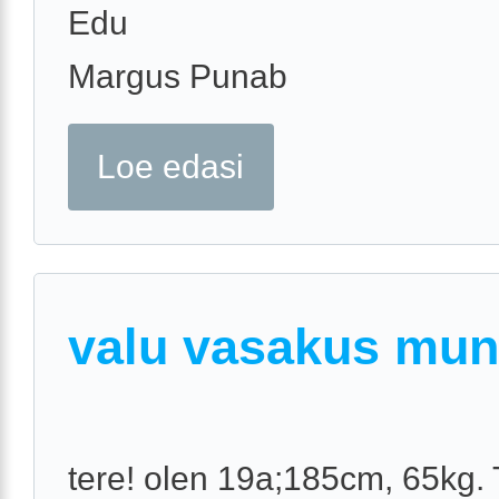
Edu
Margus Punab
Loe edasi
valu vasakus mun
tere! olen 19a;185cm, 65kg.