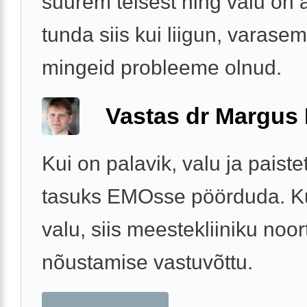
suurem teisest ning valu on a
tunda siis kui liigun, varasem
mingeid probleeme olnud.
Vastas dr Margus
Kui on palavik, valu ja paistet
tasuks EMOsse pöörduda. Kui
valu, siis meestekliiniku noor
nõustamise vastuvõttu.