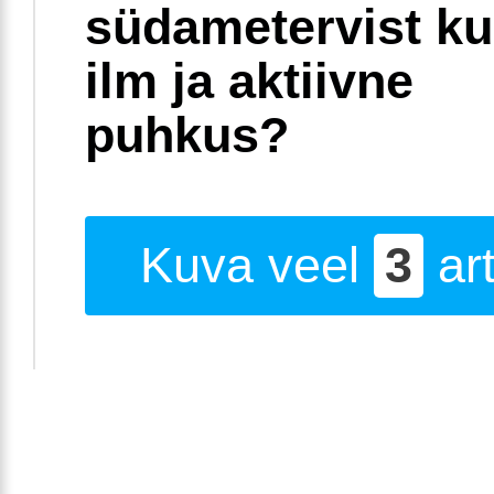
südametervist k
ilm ja aktiivne
puhkus?
Kuva veel
3
art