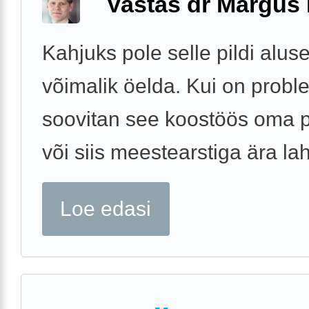
Vastas dr Margus
Kahjuks pole selle pildi alus
võimalik öelda. Kui on probl
soovitan see koostöös oma p
või siis meestearstiga ära l
Loe edasi