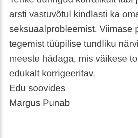
arsti vastuvõtul kindlasti ka om
seksuaalprobleemist. Viimase 
tegemist tüüpilise tundliku när
meeste hädaga, mis väikese t
edukalt korrigeeritav.
Edu soovides
Margus Punab