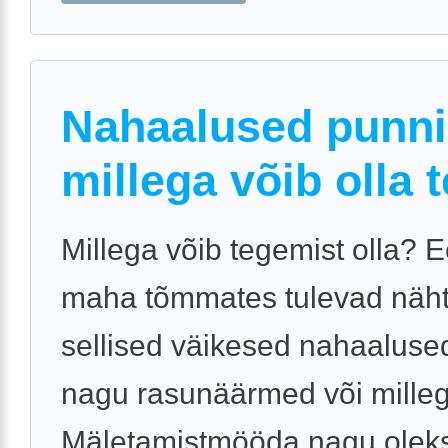
Nahaalused punni
millega võib olla 
Millega võib tegemist olla? 
maha tõmmates tulevad näh
sellised väikesed nahaaluse
nagu rasunäärmed või milleg
Mäletamistmööda nagu olek