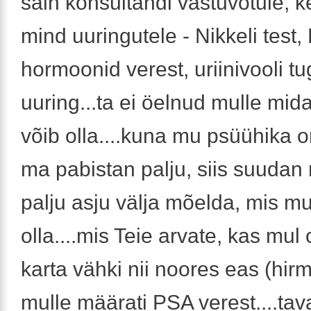
sain konsultandi vastuvõtule, k
mind uuringutele - Nikkeli test,
hormoonid verest, uriinivooli t
uuring...ta ei öelnud mulle mida
võib olla....kuna mu psüühika o
ma pabistan palju, siis suudan 
palju asju välja mõelda, mis mu
olla....mis Teie arvate, kas mul 
karta vähki nii noores eas (hirm
mulle määrati PSA verest....tav