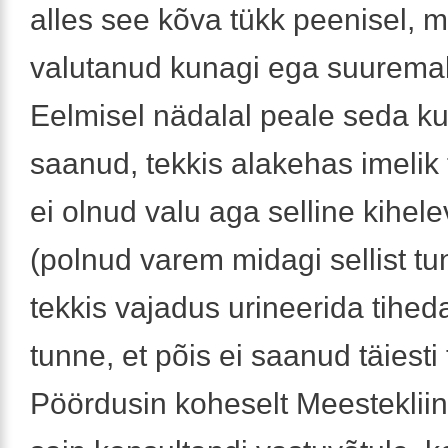
alles see kõva tükk peenisel, mi
valutanud kunagi ega suuremak
Eelmisel nädalal peale seda ku
saanud, tekkis alakehas imelik
ei olnud valu aga selline kihel
(polnud varem midagi sellist tu
tekkis vajadus urineerida tiheda
tunne, et põis ei saanud täiesti
Pöördusin koheselt Meestekliin