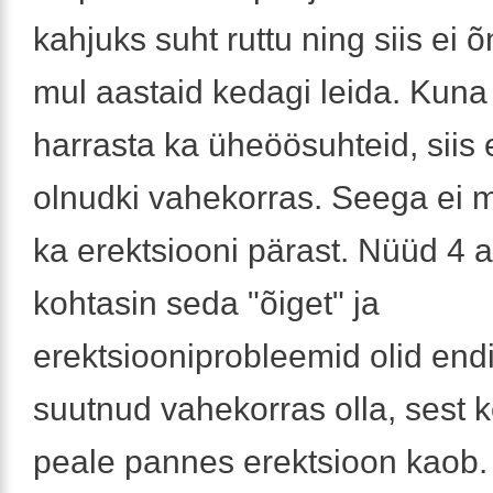
kahjuks suht ruttu ning siis ei
mul aastaid kedagi leida. Kuna
harrasta ka üheöösuhteid, siis e
olnudki vahekorras. Seega ei 
ka erektsiooni pärast. Nüüd 4 a
kohtasin seda "õiget" ja
erektsiooniprobleemid olid endis
suutnud vahekorras olla, sest
peale pannes erektsioon kaob.