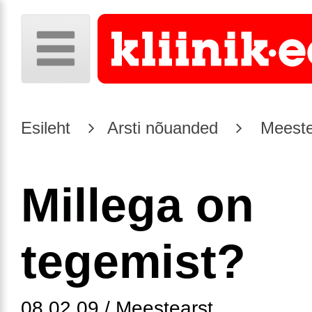
Esileht
Arsti nõuanded
Meeste
Millega on
tegemist?
08.02.09 / Meestearst