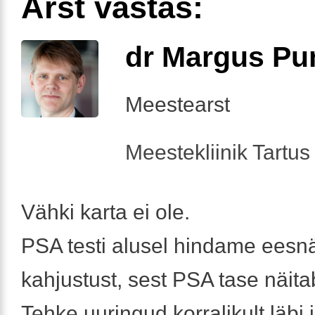
Arst vastas:
dr Margus Pu
Meestearst
Meestekliinik Tartus 
Vähki karta ei ole.
PSA testi alusel hindame ees
kahjustust, sest PSA tase näita
Tehke uuringud korralikult läbi 