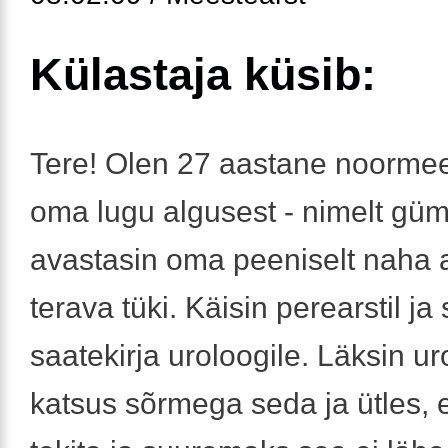
Külastaja küsib:
Tere! Olen 27 aastane noormee
oma lugu algusest - nimelt gü
avastasin oma peeniselt naha a
terava tüki. Käisin perearstil ja 
saatekirja uroloogile. Läksin ur
katsus sõrmega seda ja ütles, e