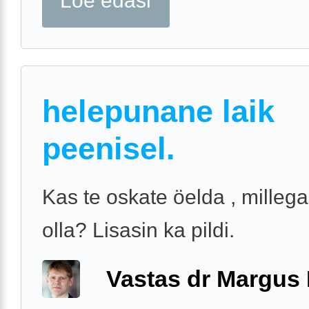
Loe edasi
helepunane laik
peenisel.
Kas te oskate öelda , millega
olla? Lisasin ka pildi.
Vastas dr Margus