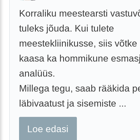
Korraliku meestearsti vastuv
tuleks jõuda. Kui tulete
meestekliinikusse, siis võtke
kaasa ka hommikune esmas
analüüs.
Millega tegu, saab rääkida p
läbivaatust ja sisemiste ...
Loe edasi