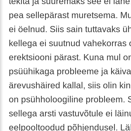
tekita ja suuremaks see ei lähe,
pea sellepärast muretsema. M
ei öelnud. Siis sain tuttavaks ü
kellega ei suutnud vahekorras 
erektsiooni pärast. Kuna mul o
psüühikaga probleeme ja käiv
ärevushäired kallal, siis olin ki
on psühholoogiline probleem.
sellega arsti vastuvõtule ei läi
eelpooltoodud põhjendusel. Lä