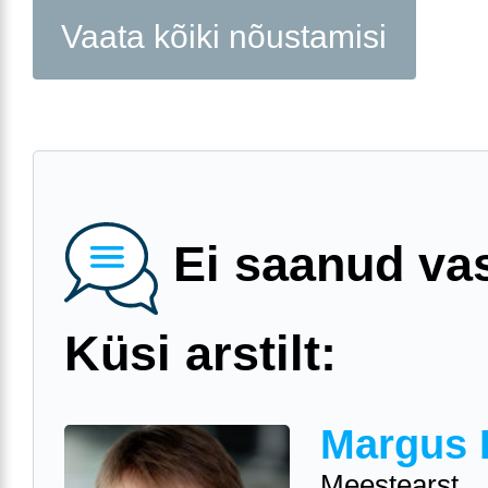
Vaata kõiki nõustamisi
Ei saanud va
Küsi arstilt:
Margus 
Meestearst