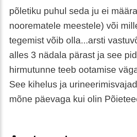
põletiku puhul seda ju ei määr
noorematele meestele) või mil
tegemist võib olla...arsti vastuv
alles 3 nädala pärast ja see pi
hirmutunne teeb ootamise väga
See kihelus ja urineerimisvaja
mõne päevaga kui olin Põietee