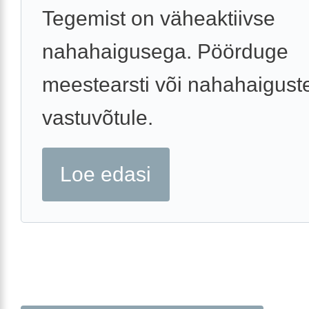
Tegemist on väheaktiivse
nahahaigusega. Pöörduge
meestearsti või nahahaiguste
vastuvõtule.
Loe edasi