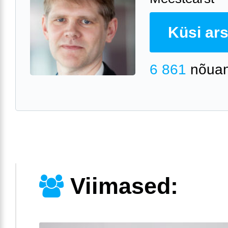
Küsi arst
6 861
nõuan
Viimased: