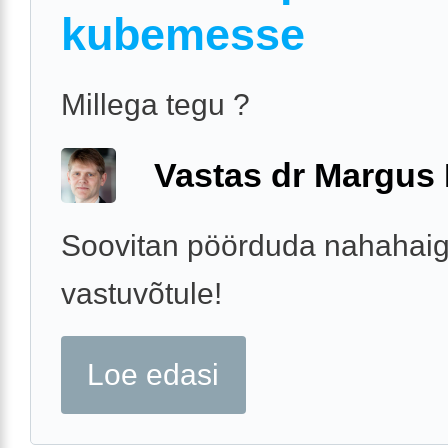
kubemesse
Millega tegu ?
Vastas dr Margus
Soovitan pöörduda nahahaigu
vastuvõtule!
Loe edasi