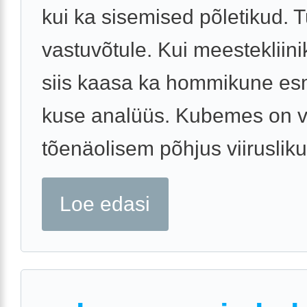
kui ka sisemised põletikud. 
vastuvõtule. Kui meestekliini
siis kaasa ka hommikune es
kuse analüüs. Kubemes on v
tõenäolisem põhjus viirusliku 
Loe edasi