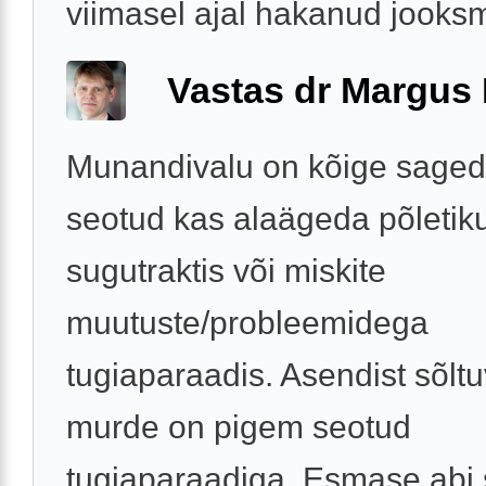
viimasel ajal hakanud jooksm
Vastas dr Margus
Munandivalu on kõige saged
seotud kas alaägeda põletik
sugutraktis või miskite
muutuste/probleemidega
tugiaparaadis. Asendist sõlt
murde on pigem seotud
tugiaparaadiga. Esmase abi 