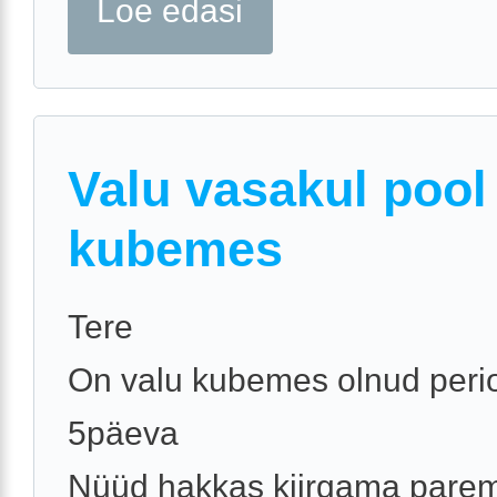
Loe edasi
Valu vasakul pool
kubemes
Tere
On valu kubemes olnud perioo
5päeva
Nüüd hakkas kiirgama parem