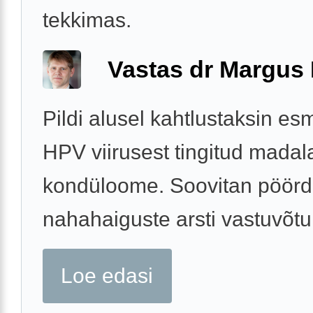
tekkimas.
Vastas dr Margus
Pildi alusel kahtlustaksin e
HPV viirusest tingitud madal
kondüloome. Soovitan pöör
nahahaiguste arsti vastuvõtu
Loe edasi