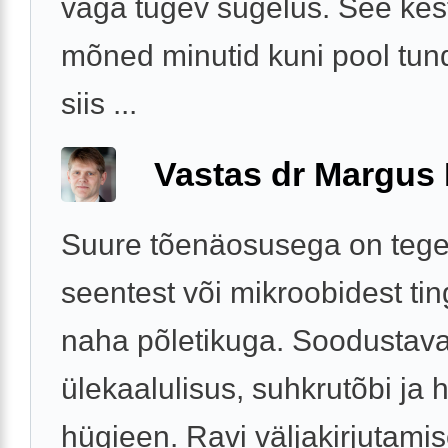
väga tugev sügelus. See kes
mõned minutid kuni pool tund
siis ...
Vastas dr Margus
Suure tõenäosusega on tege
seentest või mikroobidest tin
naha põletikuga. Soodustav
ülekaalulisus, suhkrutõbi ja 
hügieen. Ravi väljakirjutami