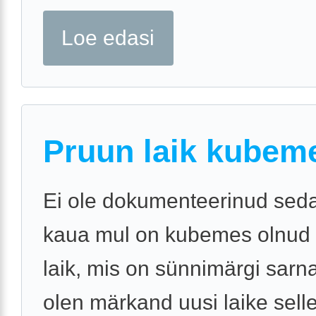
Loe edasi
Pruun laik kubem
Ei ole dokumenteerinud seda
kaua mul on kubemes olnud
laik, mis on sünnimärgi sar
olen märkand uusi laike sel