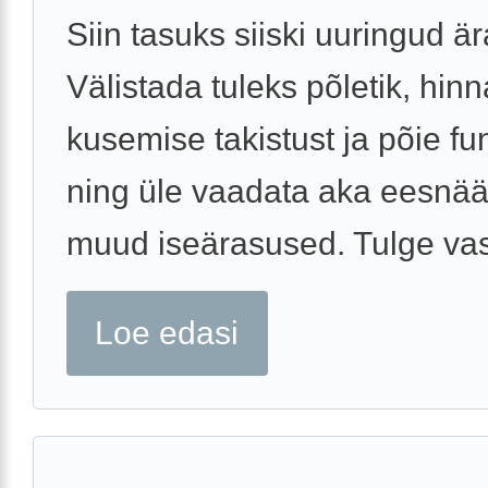
Siin tasuks siiski uuringud är
Välistada tuleks põletik, hinn
kusemise takistust ja põie fu
ning üle vaadata aka eesnä
muud iseärasused. Tulge vas
Loe edasi