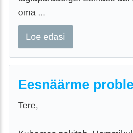
oma ...
Loe edasi
Eesnäärme probl
Tere,