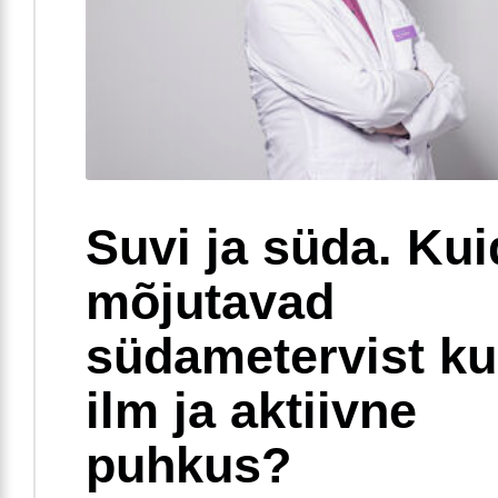
Suvi ja süda. Ku
mõjutavad
südametervist k
ilm ja aktiivne
puhkus?