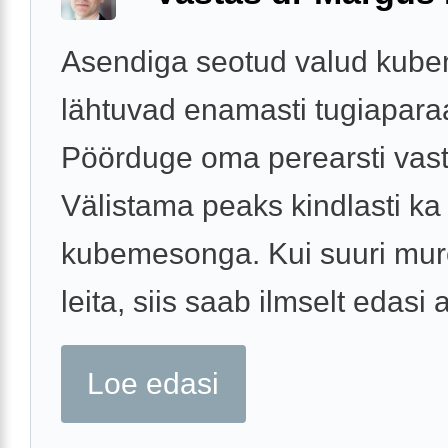
Asendiga seotud valud kub
lähtuvad enamasti tugiaparaa
Pöörduge oma perearsti vast
Välistama peaks kindlasti ka
kubemesonga. Kui suuri mure
leita, siis saab ilmselt edasi a
Loe edasi