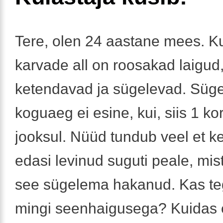
Tere, olen 24 aastane mees. 
karvade all on roosakad laigud
ketendavad ja sügelevad. Süg
koguaeg ei esine, kui, siis 1 ko
jooksul. Nüüd tundub veel et k
edasi levinud suguti peale, mis
see sügelema hakanud. Kas te
mingi seenhaigusega? Kuidas 