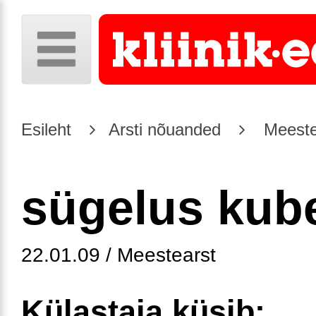
Esileht
Arsti nõuanded
Meeste
sügelus ku
22.01.09 / Meestearst
Külastaja küsib: