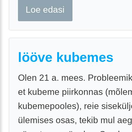
Loe edasi
lööve kubemes
Olen 21 a. mees. Probleemik
et kubeme piirkonnas (mõle
kubemepooles), reie sisekülj
ülemises osas, tekib mul aeg