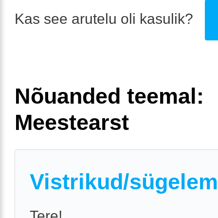
Kas see arutelu oli kasulik?
Nõuanded teemal:
Meestearst
Vistrikud/sügelem
Tere!