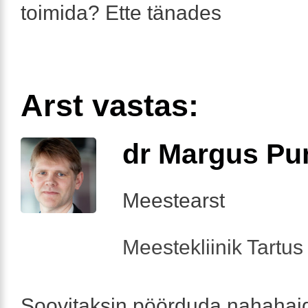
toimida? Ette tänades
Arst vastas:
dr Margus Pu
Meestearst
Meestekliinik Tartus 
Soovitaksin pöörduda nahahaigu