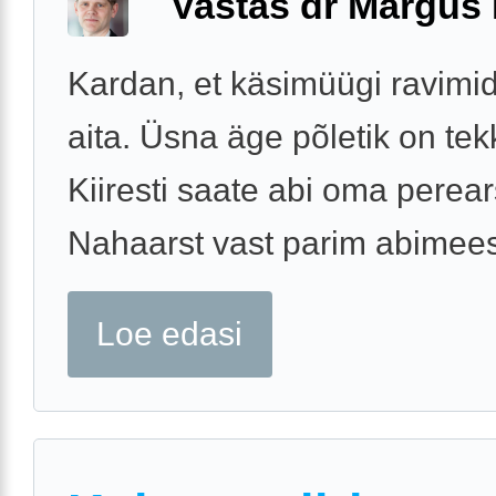
Vastas dr Margus
Kardan, et käsimüügi ravimid 
aita. Üsna äge põletik on tek
Kiiresti saate abi oma perears
Nahaarst vast parim abimees
Loe edasi