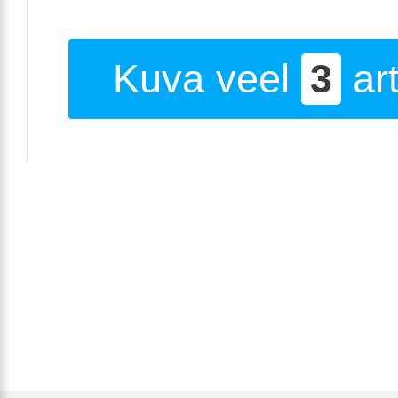
Kuva veel
3
art