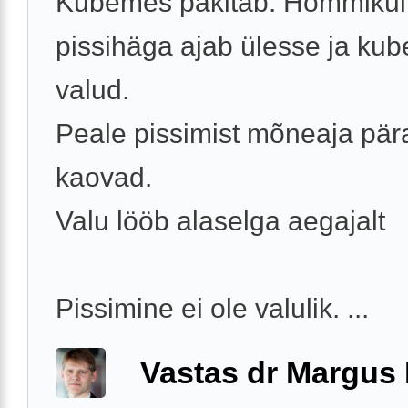
Kubemes pakitab. Hommikul
pissihäga ajab ülesse ja ku
valud.
Peale pissimist mõneaja pär
kaovad.
Valu lööb alaselga aegajalt
Pissimine ei ole valulik. ...
Vastas dr Margus