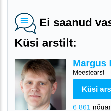
Ei saanud va
Küsi arstilt:
Margus 
Meestearst
Küsi arst
6 861
nõuan