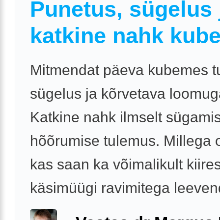
Punetus, sügelus 
katkine nahk kube
Mitmendat päeva kubemes t
sügelus ja kõrvetava loomug
Katkine nahk ilmselt sügamis
hõõrumise tulemus. Millega o
kas saan ka võimalikult kiires
käsimüügi ravimitega leeven