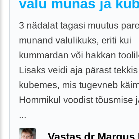
valu munas ja ku
3 nädalat tagasi muutus par
munand valulikuks, eriti kui
kummardan või hakkan toolil
Lisaks veidi aja pärast tekkis
kubemes, mis tugevneb käim
Hommikul voodist tõusmise j
...
Vastas dr Margus