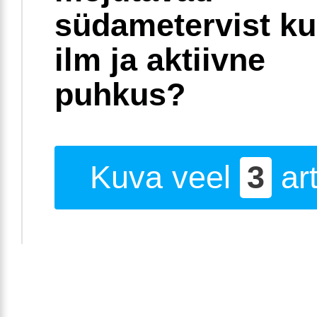
südametervist k
ilm ja aktiivne
puhkus?
Kuva veel
3
art