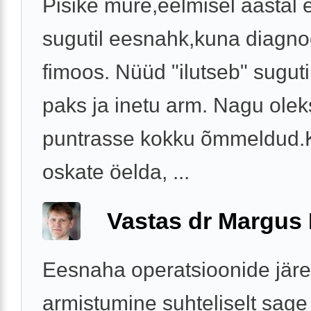
Pisike mure,eelmisel aastal 
sugutil eesnahk,kuna diagnoo
fimoos. Nüüd "ilutseb" suguti
paks ja inetu arm. Nagu ole
puntrasse kokku õmmeldud.
oskate öelda, ...
Vastas dr Margus
Eesnaha operatsioonide järel
armistumine suhteliselt sage