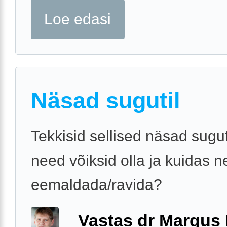
Loe edasi
Näsad sugutil
Tekkisid sellised näsad sugut
need võiksid olla ja kuidas n
eemaldada/ravida?
Vastas dr Margus