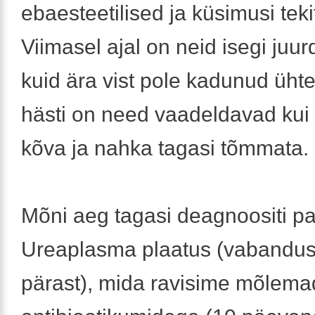
ebaesteetilised ja küsimusi tek
Viimasel ajal on neid isegi juur
kuid ära vist pole kadunud ühteg
hästi on need vaadeldavad kui 
kõva ja nahka tagasi tõmmata.
Mõni aeg tagasi deagnoositi par
Ureaplasma plaatus (vabandust
pärast), mida ravisime mõlema