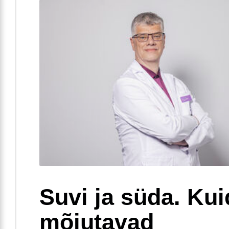
Suvi ja süda. Ku
mõjutavad