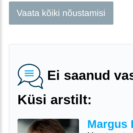
Vaata kõiki nõustamisi
Ei saanud va
Küsi arstilt:
Margus 