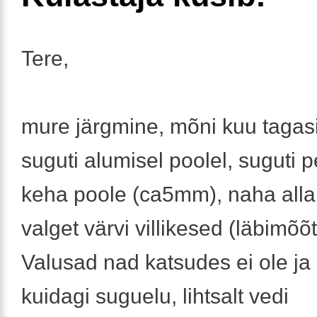
Tere,
mure järgmine, mõni kuu tagasi
suguti alumisel poolel, suguti p
keha poole (ca5mm), naha alla
valget värvi villikesed (läbimõ
Valusad nad katsudes ei ole ja
kuidagi suguelu, lihtsalt vedi