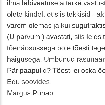
ilma läbivaatuseta tarka vastus
olete kindel, et siis tekkisid - äk
varem olemas ja kui sugutrakt
(U parvum!) avastati, siis leids
tõenäosussega pole tõesti tege
haigusega. Umbunud rasunää
Pärlpaapulid? Tõesti ei oska öe
Edu soovides
Margus Punab