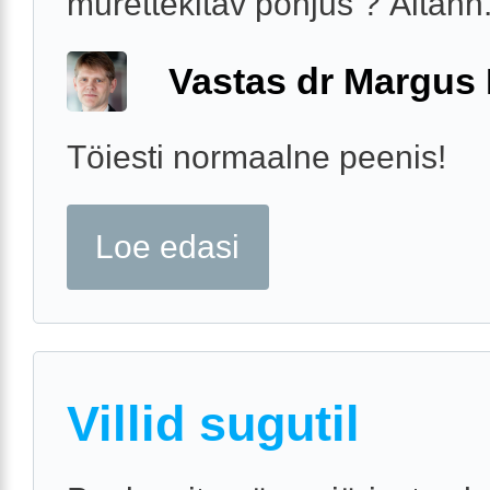
murettekitav põhjus ? Äitahh
Vastas dr Margus
Töiesti normaalne peenis!
Loe edasi
Villid sugutil