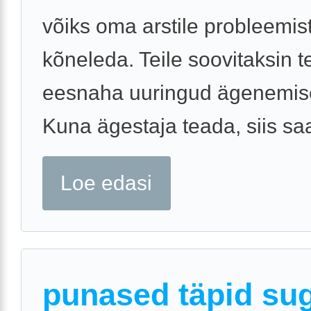
võiks oma arstile probleemis
kõneleda. Teile soovitaksin t
eesnaha uuringud ägenemise
Kuna ägestaja teada, siis saab
Loe edasi
punased täpid sug