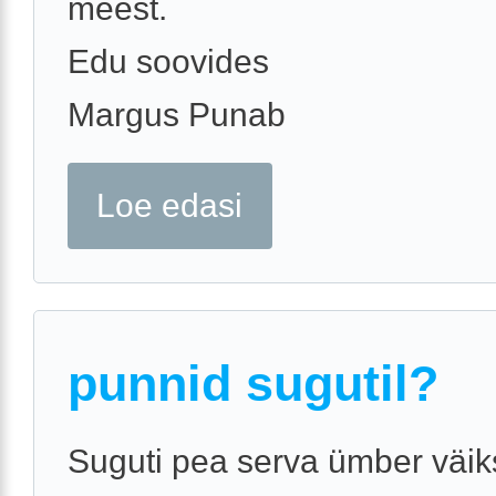
meest.
Edu soovides
Margus Punab
Loe edasi
punnid sugutil?
Suguti pea serva ümber väi