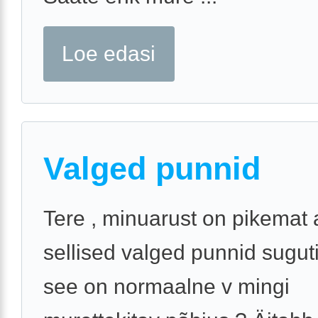
Loe edasi
Valged punnid
Tere , minuarust on pikemat
sellised valged punnid suguti
see on normaalne v mingi