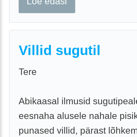
Loe edasi
Villid sugutil
Tere
Abikaasal ilmusid sugutipeal
eesnaha alusele nahale pisi
punased villid, pärast lõhkem