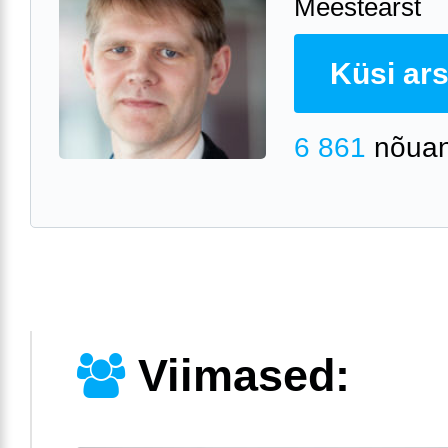
Meestearst
Küsi arst
6 861
nõuan
Viimased: