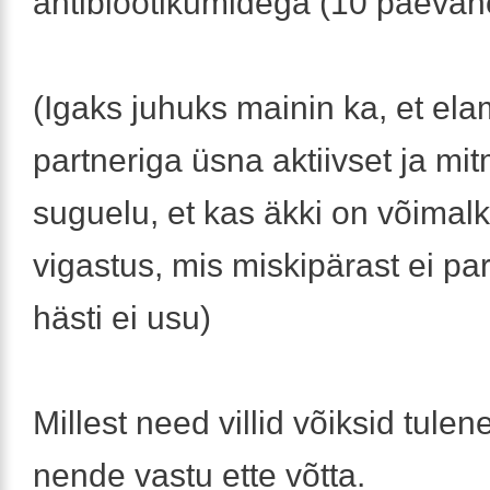
antibiootikumidega (10 päevan
(Igaks juhuks mainin ka, et el
partneriga üsna aktiivset ja mi
suguelu, et kas äkki on võimalk
vigastus, mis miskipärast ei pa
hästi ei usu)
Millest need villid võiksid tulen
nende vastu ette võtta.