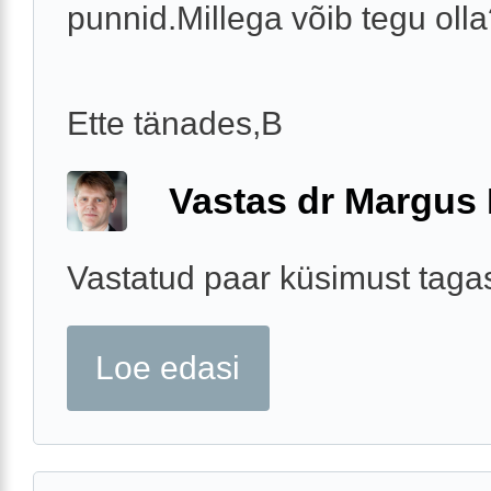
punnid.Millega võib tegu oll
Ette tänades,B
Vastas dr Margus
Vastatud paar küsimust tagas
Loe edasi