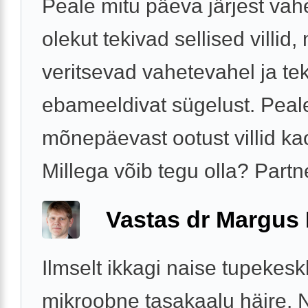
Peale mitu päeva järjest vah
olekut tekivad sellised villid,
veritsevad vahetevahel ja te
ebameeldivat sügelust. Peal
mõnepäevast ootust villid ka
Millega võib tegu olla? Partne
Vastas dr Margus
Ilmselt ikkagi naise tupekes
mikroobne tasakaalu häire. 