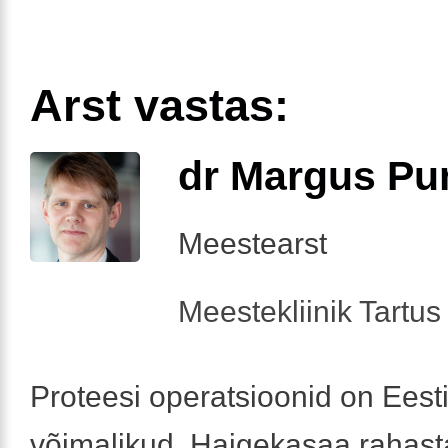
Arst vastas:
dr Margus Pu
Meestearst
Meestekliinik Tartus 
Proteesi operatsioonid on Eest
võimalikud. Haigekasaa rahas