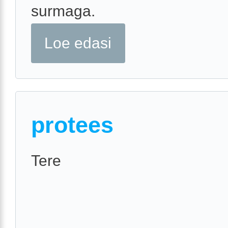
surmaga.
Loe edasi
protees
Tere