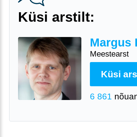
Küsi arstilt:
Margus 
Meestearst
Küsi arst
6 861
nõuan