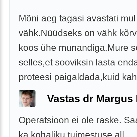
Mõni aeg tagasi avastati mu
vähk.Nüüdseks on vähk kõrv
koos ühe munandiga.Mure s
selles,et sooviksin lasta end
proteesi paigaldada,kuid kahj
Vastas dr Margus
Operatsioon ei ole raske. Sa
ka kohaliku tuimestuse all.