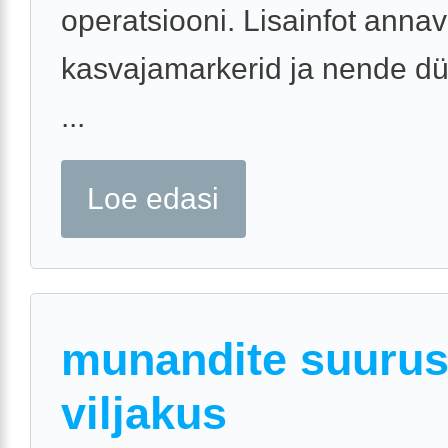
operatsiooni. Lisainfot anna
kasvajamarkerid ja nende d
...
Loe edasi
munandite suurus
viljakus