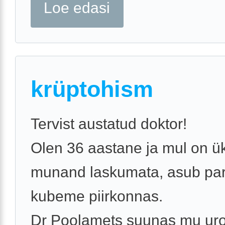
Loe edasi
krüptohism
Tervist austatud doktor!
Olen 36 aastane ja mul on ü
munand laskumata, asub pa
kubeme piirkonnas.
Dr Poolamets suunas mu uro