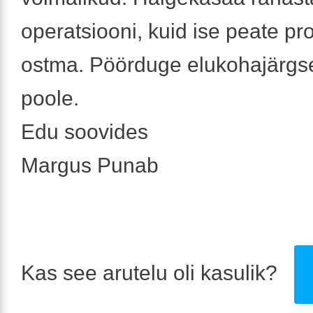
operatsiooni, kuid ise peate pr
ostma. Pöörduge elukohajärgse
poole.
Edu soovides
Margus Punab
Kas see arutelu oli kasulik?