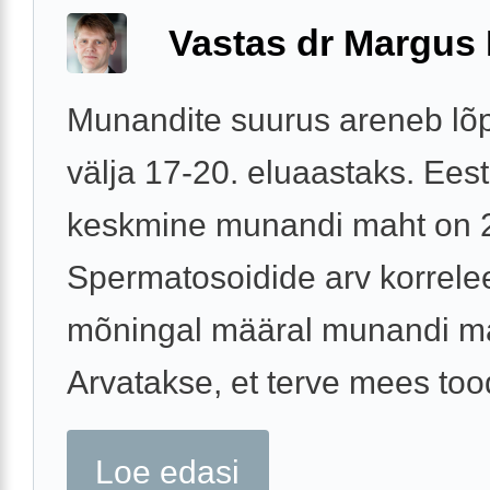
Vastas dr Margus
Munandite suurus areneb lõpl
välja 17-20. eluaastaks. Ees
keskmine munandi maht on 2
Spermatosoidide arv korrele
mõningal määral munandi m
Arvatakse, et terve mees tood
Loe edasi