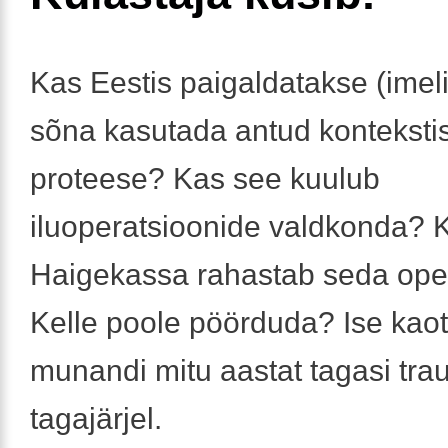
Kas Eestis paigaldatakse (imel
sõna kasutada antud konteksti
proteese? Kas see kuulub
iluoperatsioonide valdkonda? 
Haigekassa rahastab seda ope
Kelle poole pöörduda? Ise kao
munandi mitu aastat tagasi tr
tagajärjel.