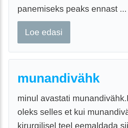
panemiseks peaks ennast ...
Loe edasi
munandivähk
minul avastati munandivähk
oleks selles et kui munandiv
kirurgilisel teel eemaldada si