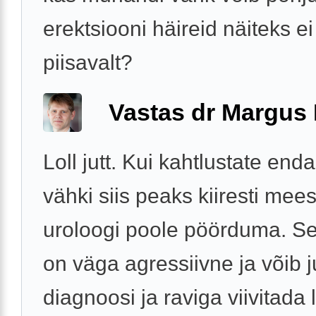
erektsiooni häireid näiteks e
piisavalt?
Vastas dr Margus
Loll jutt. Kui kahtlustate en
vähki siis peaks kiiresti mees
uroloogi poole pöörduma. S
on väga agressiivne ja võib j
diagnoosi ja raviga viivitada