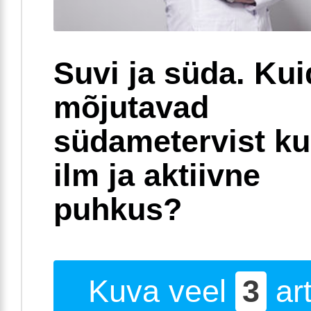
Suvi ja süda. Ku
mõjutavad
südametervist k
ilm ja aktiivne
puhkus?
Kuva veel
3
art