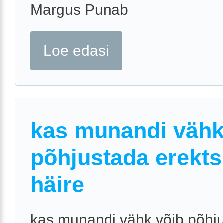
Margus Punab
Loe edasi
kas munandi vähk
põhjustada erekts
häire
kas munandi vähk võib põhj