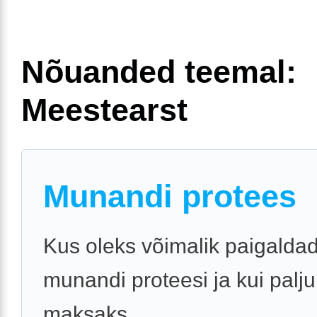
Nõuanded teemal:
Meestearst
Munandi protees
Kus oleks võimalik paigalda
munandi proteesi ja kui palj
maksaks.