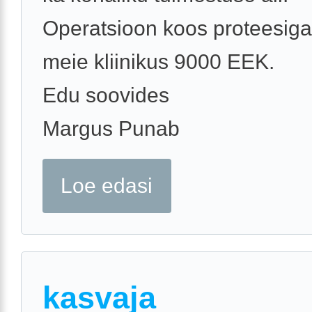
Operatsioon koos proteesig
meie kliinikus 9000 EEK.
Edu soovides
Margus Punab
Loe edasi
kasvaja