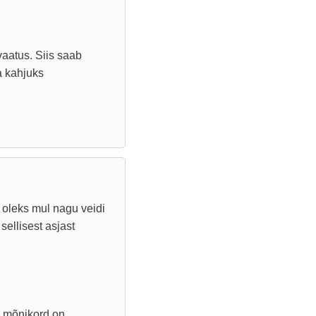
aatus. Siis saab
ta kahjuks
 oleks mul nagu veidi
sellisest asjast
a mõnikord on