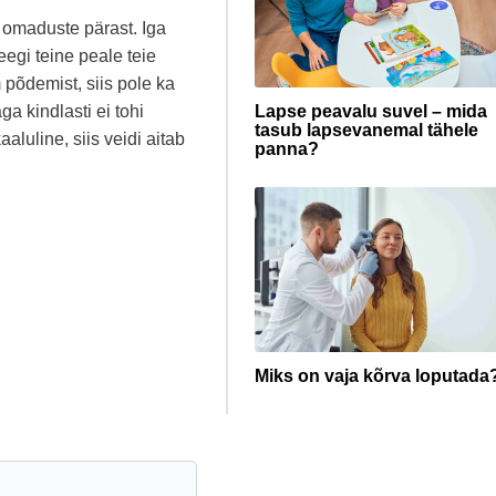
 omaduste pärast. Iga
egi teine peale teie
põdemist, siis pole ka
ga kindlasti ei tohi
Lapse peavalu suvel – mida
tasub lapsevanemal tähele
aluline, siis veidi aitab
panna?
Miks on vaja kõrva loputada