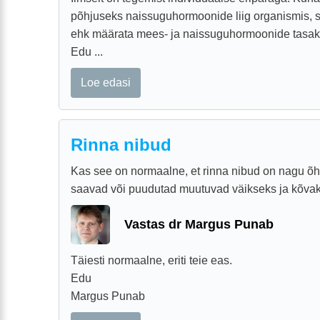
põhjuseks naissuguhormoonide liig organismis, s
ehk määrata mees- ja naissuguhormoonide tasak
Edu ...
Loe edasi
Rinna nibud
Kas see on normaalne, et rinna nibud on nagu õhk
saavad või puudutad muutuvad väikseks ja kõvak
Vastas dr Margus Punab
Täiesti normaalne, eriti teie eas.
Edu
Margus Punab