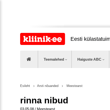
Eesti külastatu
Teemalehed
Haiguste ABC
Esileht
Arsti nõuanded
Meestearst
rinna nibud
03.05.08 / Meestearst