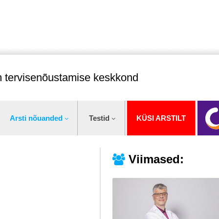
im tervisenõustamise keskkond
Arsti nõuanded
Testid
KÜSI ARSTILT
Viimased: