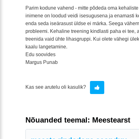
Parim kodune vahend - mitte põdeda oma kehaliste
inimene on loodud veidi isesugusena ja enamasti ke
enda seda iseärasust üldse ei märka. Seega vähem 
probleemi. Kehaline treening kindlasti paha ei tee, a
treenida vaid ühte lihasgruppi. Kui olete vähegi üleka
kaalu langetamine.
Edu soovides
Margus Punab
Kas see arutelu oli kasulik?
Nõuanded teemal: Meestearst