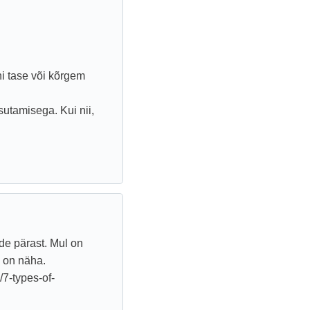
i tase või kõrgem
utamisega. Kui nii,
de pärast. Mul on
l on näha.
7-types-of-