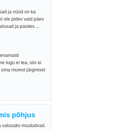
sad ja nüüd on ka
i ole pidev vaid päev
alusad ja paistes ...
 enamasti
lugu ei tea, siis ei
n oma murest järgmisel
mis põhjus
ja valusaks muutudvad.