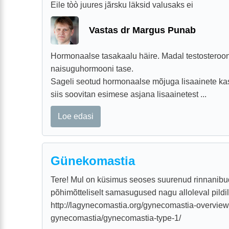
Eile tòò juures jãrsku läksid valusaks ei
Vastas dr Margus Punab
Hormonaalse tasakaalu häire. Madal testosteroon
naisuguhormooni tase.
Sageli seotud hormonaalse mõjuga lisaainete kas
siis soovitan esimese asjana lisaainetest ...
Loe edasi
Günekomastia
Tere! Mul on küsimus seoses suurenud rinnanibu
põhimõtteliselt samasugused nagu alloleval pildi
http://lagynecomastia.org/gynecomastia-overview/
gynecomastia/gynecomastia-type-1/