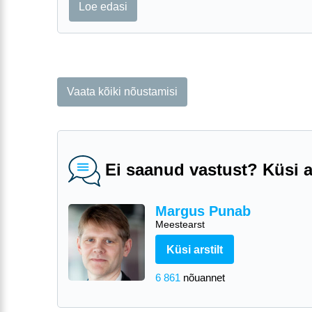
Loe edasi
Vaata kõiki nõustamisi
Ei saanud vastust? Küsi ar
Margus Punab
Meestearst
Küsi arstilt
6 861
nõuannet