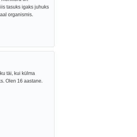
iis tasuks igaks juhuks
aal organismis.
u täi, kui külma
s. Olen 16 aastane.