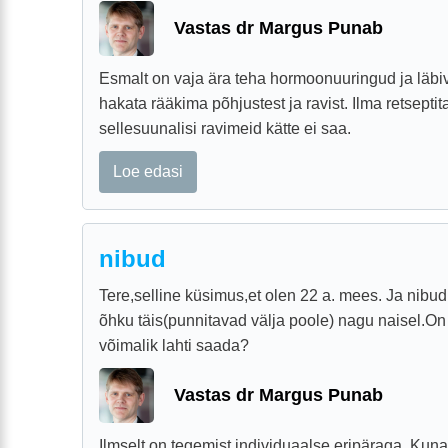
Vastas dr Margus Punab
Esmalt on vaja ära teha hormoonuuringud ja läbiv
hakata rääkima põhjustest ja ravist. Ilma retsepti
sellesuunalisi ravimeid kätte ei saa.
Loe edasi
nibud
Tere,selline küsimus,et olen 22 a. mees. Ja nibud
õhku täis(punnitavad välja poole) nagu naisel.On 
võimalik lahti saada?
Vastas dr Margus Punab
Ilmselt on tegemist individuaalse eripäraga. Kun