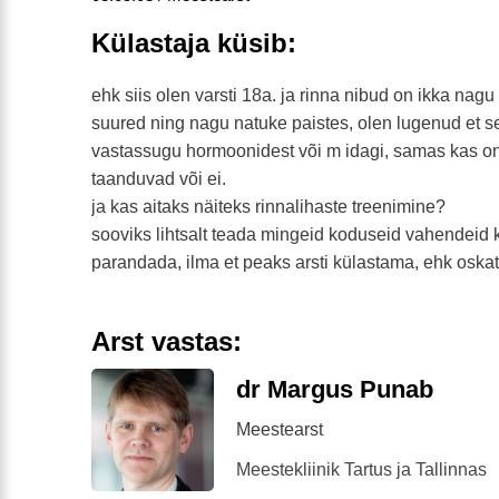
Külastaja küsib:
ehk siis olen varsti 18a. ja rinna nibud on ikka nagu
suured ning nagu natuke paistes, olen lugenud et see
vastassugu hormoonidest või m idagi, samas kas on 
taanduvad või ei.
ja kas aitaks näiteks rinnalihaste treenimine?
sooviks lihtsalt teada mingeid koduseid vahendeid 
parandada, ilma et peaks arsti külastama, ehk oskat
Arst vastas:
dr Margus Punab
Meestearst
Meestekliinik Tartus ja Tallinnas