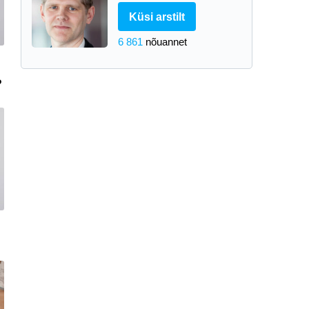
Küsi arstilt
6 861
nõuannet
?