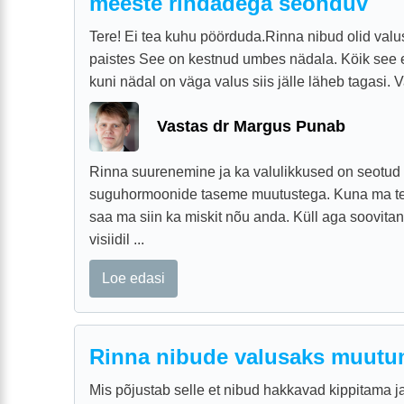
meeste rindadega seonduv
Tere! Ei tea kuhu pöörduda.Rinna nibud olid valu
paistes See on kestnud umbes nädala. Köik see e
kuni nädal on väga valus siis jälle läheb tagasi. V
Vastas dr Margus Punab
Rinna suurenemine ja ka valulikkused on seotud
suguhormoonide taseme muutustega. Kuna ma teie 
saa ma siin ka miskit nõu anda. Küll aga soovita
visiidil ...
Loe edasi
Rinna nibude valusaks muutu
Mis põjustab selle et nibud hakkavad kippitama 