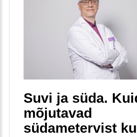
Suvi ja süda. Ku
mõjutavad
südametervist k