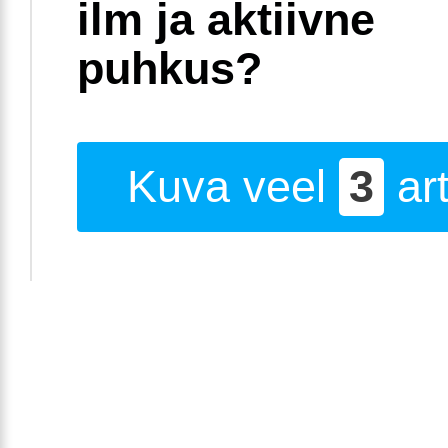
ilm ja aktiivne
puhkus?
Kuva veel
3
art