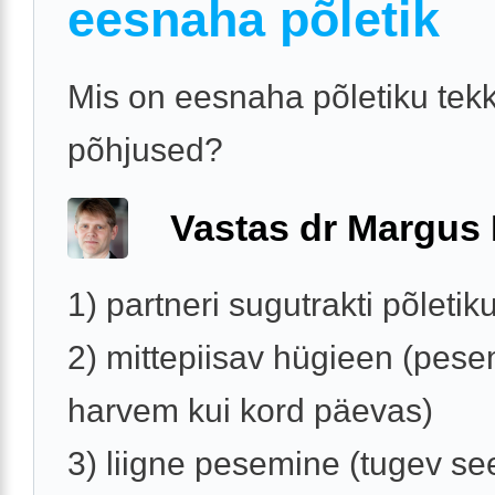
eesnaha põletik
Mis on eesnaha põletiku tek
põhjused?
Vastas dr Margus
1) partneri sugutrakti põletik
2) mittepiisav hügieen (pes
harvem kui kord päevas)
3) liigne pesemine (tugev s