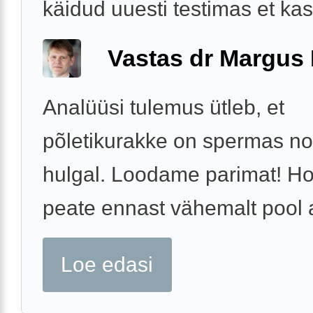
käidud uuesti testimas et kas 
Vastas dr Margus
Analüüsi tulemus ütleb, et
põletikurakke on spermas n
hulgal. Loodame parimat! H
peate ennast vähemalt pool 
Loe edasi