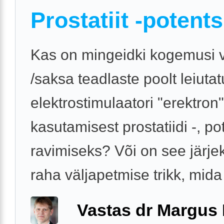
Prostatiit -potents
Kas on mingeidki kogemusi 
/saksa teadlaste poolt leiuta
elektrostimulaatori "erektron"
kasutamisest prostatiidi -, po
ravimiseks? Või on see järj
raha väljapetmise trikk, mida t
Vastas dr Margus