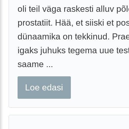
oli teil väga raskesti alluv põ
prostatiit. Hää, et siiski et pos
dünaamika on tekkinud. Pra
igaks juhuks tegema uue test
saame ...
Loe edasi