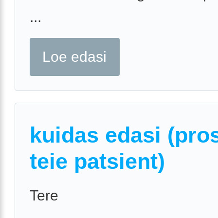
...
Loe edasi
kuidas edasi (prost
teie patsient)
Tere