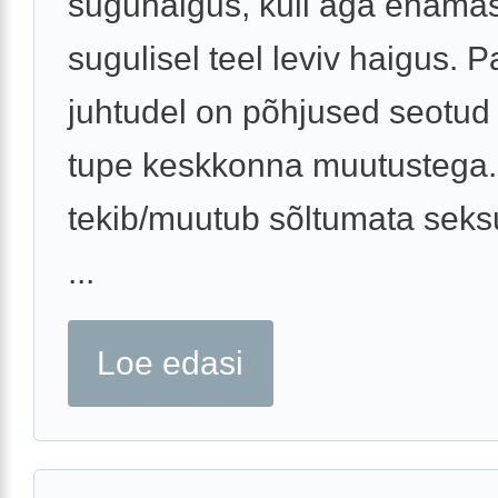
suguhaigus, küll aga enamas
sugulisel teel leviv haigus. P
juhtudel on põhjused seotud 
tupe keskkonna muutustega.
tekib/muutub sõltumata seks
...
Loe edasi