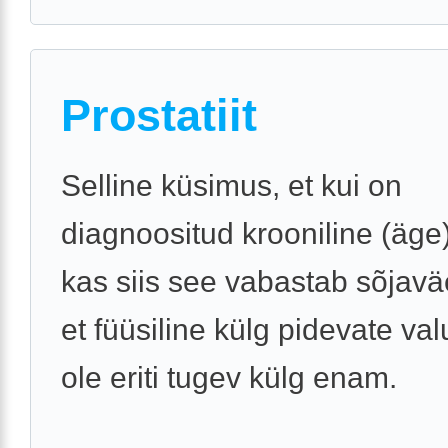
Prostatiit
Selline küsimus, et kui on
diagnoositud krooniline (äge) 
kas siis see vabastab sõjavä
et füüsiline külg pidevate va
ole eriti tugev külg enam.