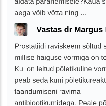
aidata paranemisele?Kaua 
aega võib võtta ning ...
Vastas dr Margus
Prostatiidi raviskeem sõltud s
millise haiguse vormiga on t
Kui on leitud põletikuline vor
peab seda kuni põletikureakt
taandumiseni ravima
antibiootikumidega. Peale põ