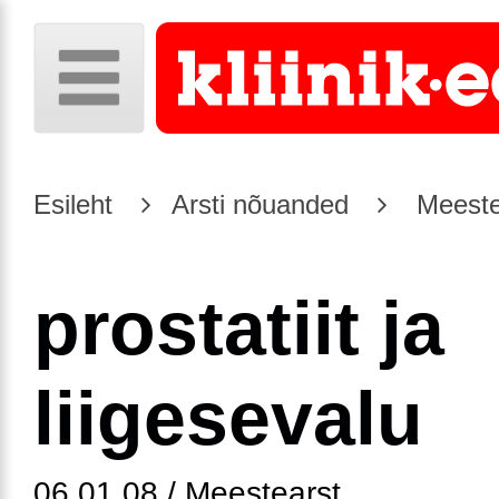
Esileht
Arsti nõuanded
Meeste
prostatiit ja
liigesevalu
06.01.08 / Meestearst