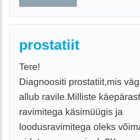
prostatiit
Tere!
Diagnoositi prostatiit,mis väg
allub ravile.Milliste käepäras
ravimitega käsimüügis ja
loodusravimitega oleks võim