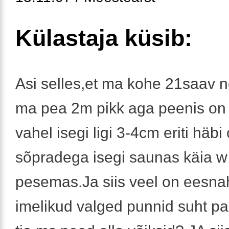
Külastaja küsib:
Asi selles,et ma kohe 21saav 
ma pea 2m pikk aga peenis on e
vahel isegi ligi 3-4cm eriti häbi 
sõpradega isegi saunas käia w 
pesemas.Ja siis veel on eesna
imelikud valged punnid suht pal