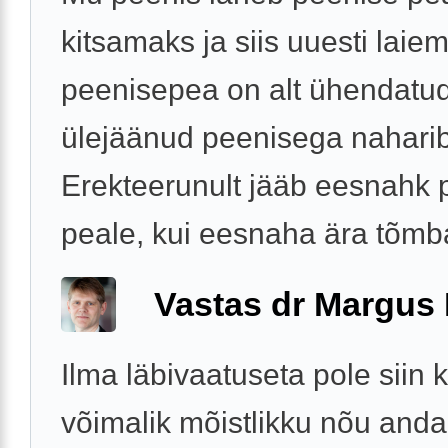
kitsamaks ja siis uuesti laie
peenisepea on alt ühendatu
ülejäänud peenisega nahari
Erekteerunult jääb eesnahk 
peale, kui eesnaha ära tõmba
Vastas dr Margus
Ilma läbivaatuseta pole siin 
võimalik mõistlikku nõu anda