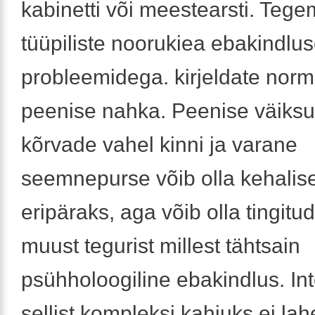
kabinetti või meestearsti. Tegem
tüüpiliste noorukiea ebakindlu
probleemidega. kirjeldate norm
peenise nahka. Peenise väiksus
kõrvade vahel kinni ja varane
seemnepurse võib olla kehalis
eripäraks, aga võib olla tingitu
muust tegurist millest tähtsain
psühholoogiline ebakindlus. Inte
sellist kompleksi kahjuks ei la