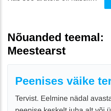
Nõuanded teemal:
Meestearst
Peenises väike ter
Tervist. Eelmine nädal avast
peenise keskelt juha alt või 