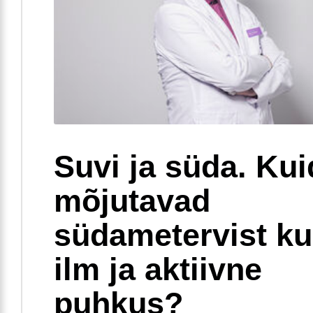
Suvi ja süda. Ku
mõjutavad
südametervist k
ilm ja aktiivne
puhkus?