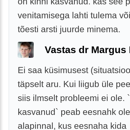
on kinni kasvanud. kas see 
venitamisega lahti tulema võ
tõesti arsti juurde minema.
Vastas dr Margus
Ei saa küsimusest (situatsioo
täpselt aru. Kui liigub üle pe
siis ilmselt probleemi ei ole. 
kasvanud` peab eesnahk ol
alapinnal, kus eesnaha kida