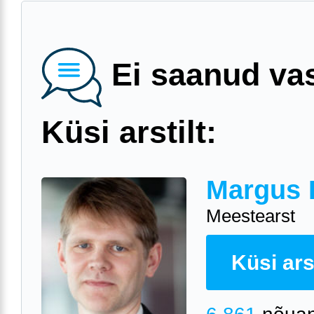
Ei saanud va
Küsi arstilt:
Margus 
Meestearst
Küsi arst
6 861
nõuan