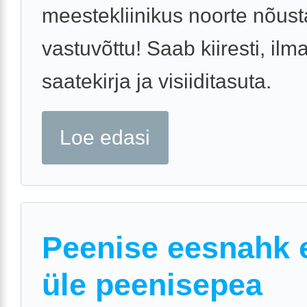
meestekliinikus noorte nõus
vastuvõttu! Saab kiiresti, ilm
saatekirja ja visiiditasuta.
Loe edasi
Peenise eesnahk e
üle peenisepea