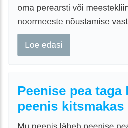
oma perearsti või meesteklii
noormeeste nõustamise vast
Loe edasi
Peenise pea taga 
peenis kitsmakas
Mu peenis läheb peenise pe