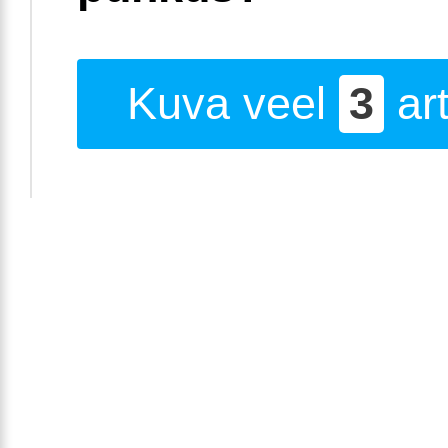
Kuva veel
3
art