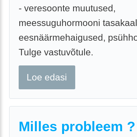
- veresoonte muutused,
meessuguhormooni tasakaalu
eesnäärmehaigused, psühhol
Tulge vastuvõtule.
Loe edasi
Milles probleem ?