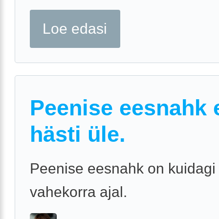
Loe edasi
Peenise eesnahk e
hästi üle.
Peenise eesnahk on kuidagi 
vahekorra ajal.