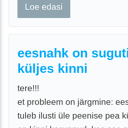
Loe edasi
eesnahk on sugut
küljes kinni
tere!!!
et probleem on järgmine: ee
tuleb ilusti üle peenise pea k