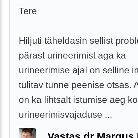
Tere
Hiljuti täheldasin sellist prob
pärast urineerimist aga ka
urineerimise ajal on selline i
tulitav tunne peenise otsas. 
on ka lihtsalt istumise aeg 
urineerimisvajaduse ...
Vastas dr Margus