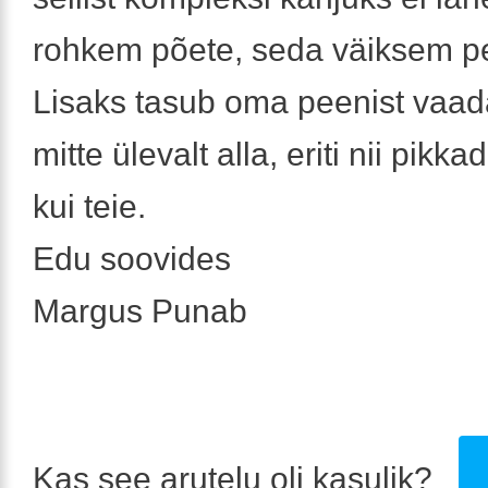
rohkem põete, seda väiksem p
Lisaks tasub oma peenist vaada
mitte ülevalt alla, eriti nii pikk
kui teie.
Edu soovides
Margus Punab
Kas see arutelu oli kasulik?