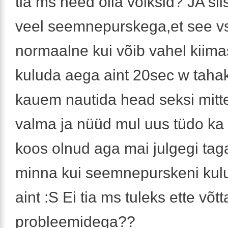
tia ms need olla võiksid? JA sii
veel seemnepurskega,et see vs
normaalne kui võib vahel kiim
kuluda aega aint 20sec w tahak
kauem nautida head seksi mitte
valma ja nüüd mul uus tüdo k
koos olnud aga mai julgegi ta
minna kui seemnepurskeni kul
aint :S Ei tia ms tuleks ette võtt
probleemidega??