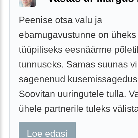
Peenise otsa valu ja
ebamugavustunne on üheks
tüüpiliseks eesnäärme põlet
tunnuseks. Samas suunas vii
sagenenud kusemissagedus
Soovitan uuringutele tulla. 
ühele partnerile tuleks välista
Loe edasi