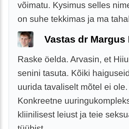
võimatu. Kysimus selles nime
on suhe tekkimas ja ma tahak
Vastas dr Margus
Raske öelda. Arvasin, et Hiiu
senini tasuta. Kõiki haigusei
uurida tavaliselt mõtel ei ole.
Konkreetne uuringukompleks
kliinilisest leiust ja teie seks
tüübist.