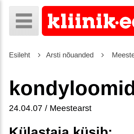
Esileht
Arsti nõuanded
Meeste
kondyloomi
24.04.07 / Meestearst
Külastaja küsib: