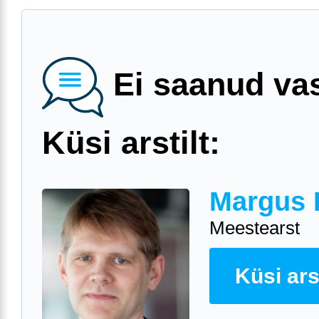
Ei saanud va
Küsi arstilt:
Margus 
Meestearst
Küsi arst