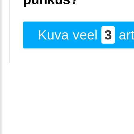
Kuva veel
3
art