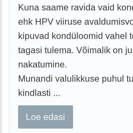
Kuna saame ravida vaid ko
ehk HPV viiruse avaldumisvo
kipuvad kondüloomid vahel t
tagasi tulema. Võimalik on j
nakatumine.
Munandi valulikkuse puhul t
kindlasti ...
Loe edasi