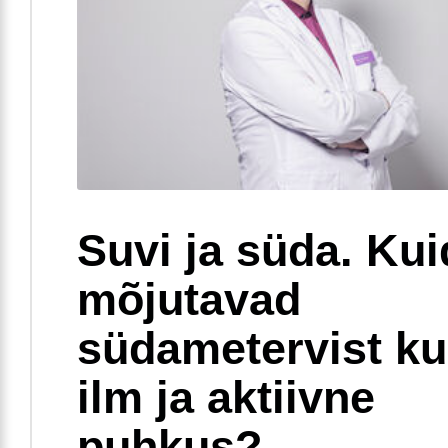
Suvi ja süda. Ku
mõjutavad
südametervist k
ilm ja aktiivne
puhkus?