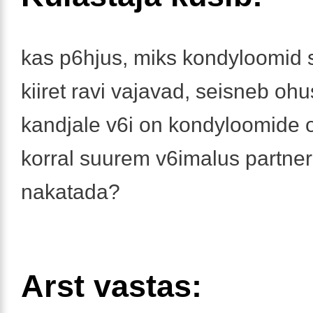
kas p6hjus, miks kondyloomid
kiiret ravi vajavad, seisneb ohu
kandjale v6i on kondyloomide 
korral suurem v6imalus partner
nakatada?
Arst vastas: