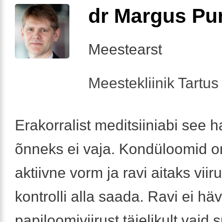
dr Margus Pu
Meestearst
Meestekliinik Tartus 
Erakorralist meditsiiniabi see 
õnneks ei vaja. Kondüloomid o
aktiivne vorm ja ravi aitaks viir
kontrolli alla saada. Ravi ei häv
papiloomiviirust täielikult vaid 