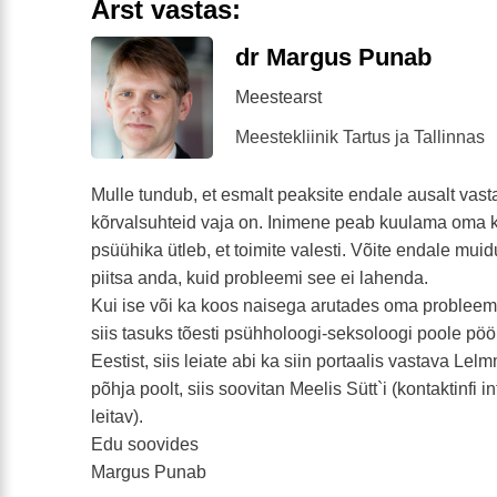
Arst vastas:
dr Margus Punab
Meestearst
Meestekliinik Tartus ja Tallinnas
Mulle tundub, et esmalt peaksite endale ausalt vasta
kõrvalsuhteid vaja on. Inimene peab kuulama oma k
psüühika ütleb, et toimite valesti. Võite endale mui
piitsa anda, kuid probleemi see ei lahenda.
Kui ise või ka koos naisega arutades oma problee
siis tasuks tõesti psühholoogi-seksoloogi poole pöö
Eestist, siis leiate abi ka siin portaalis vastava Lel
põhja poolt, siis soovitan Meelis Sütt`i (kontaktinfi i
leitav).
Edu soovides
Margus Punab