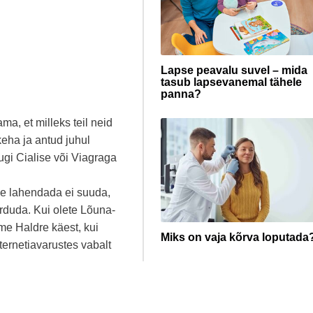
Lapse peavalu suvel – mida
tasub lapsevanemal tähele
panna?
ma, et milleks teil neid
eha ja antud juhul
dugi Cialise või Viagraga
me lahendada ei suuda,
rduda. Kui olete Lõuna-
mme Haldre käest, kui
Miks on vaja kõrva loputada
nternetiavarustes vabalt