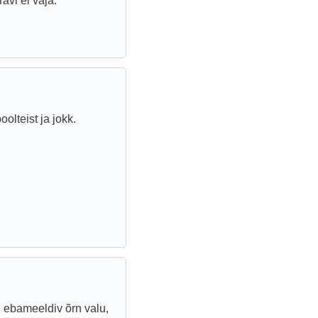
avi ei vaja.
olteist ja jokk.
n ebameeldiv õrn valu,