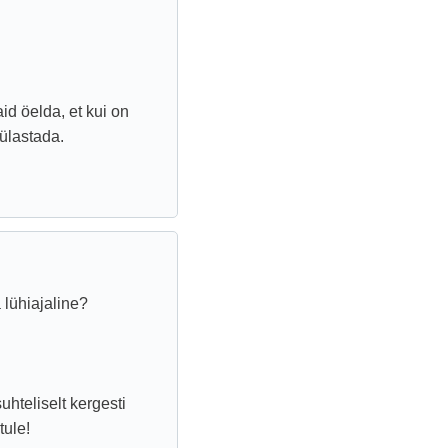
id öelda, et kui on
ülastada.
 lühiajaline?
hteliselt kergesti
tule!