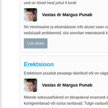
und on öösel heal juhul 4 tundi
Vastas dr Margus Punab
Nii minimaalse ja ebamäärase info alusel saan va
sedalaadi probleemid, siis soovitan meestearsti k
Loe edasi
Erektsioon
Erektsioon puudub peaaegu täielikult või on väga
Vastas dr Margus Punab
Meeste seksuaalhäired on tänapäeval enamasti su
korrigeeritavad või suisa ravitavad. Tulge vastuvõ