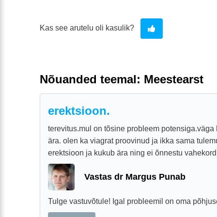
Kas see arutelu oli kasulik?
Nõuanded teemal: Meestearst
erektsioon.
terevitus.mul on tõsine probleem potensiga.väga l
ära. olen ka viagrat proovinud ja ikka sama tulem
erektsioon ja kukub ära ning ei õnnestu vahekord
Vastas dr Margus Punab
Tulge vastuvõtule! Igal probleemil on oma põhjus