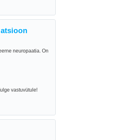
latsioon
feerne neuropaatia. On
ulge vastuvütule!