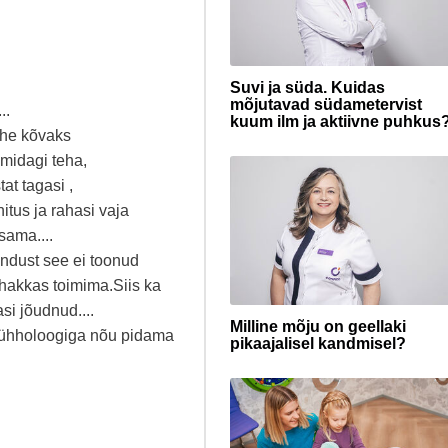
Suvi ja süda. Kuidas
mõjutavad südametervist
..
kuum ilm ja aktiivne puhkus
lähe kõvaks
 midagi teha,
at tagasi ,
hitus ja rahasi vaja
sama....
hendust see ei toonud
 hakkas toimima.Siis ka
si jõudnud....
Milline mõju on geellaki
sühholoogiga nõu pidama
pikaajalisel kandmisel?