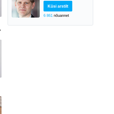
Küsi arstilt
6 861
nõuannet
?