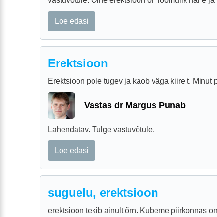
vastuvõtule. Öine erektsioon on loomulik nähe ja r
Loe edasi
Erektsioon
Erektsioon pole tugev ja kaob väga kiirelt. Minut po
Vastas dr Margus Punab
Lahendatav. Tulge vastuvõtule.
Loe edasi
suguelu, erektsioon
erektsioon tekib ainult õrn. Kubeme piirkonnas o