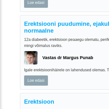
Loe edasi
Erektsiooni puudumine, ejaku
normaalne
12a diabeetik, erektsioon peaaegu olematu, peri
mingi võimalus raviks.
Vastas dr Margus Punab
Igale erektsioonihäirele on lahendused olemas. T
Loe edasi
Erektsioon