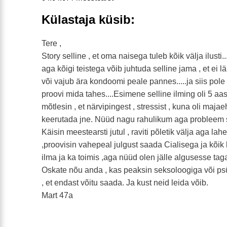
Külastaja küsib:
Tere ,
Story selline , et oma naisega tuleb kõik välja ilusti...
aga kõigi teistega võib juhtuda selline jama , et ei 
või vajub ära kondoomi peale pannes.....ja siis pole
proovi mida tahes....Esimene selline ilming oli 5 aast
mõtlesin , et närvipingest , stressist , kuna oli majae
keerutada jne. Nüüd nagu rahulikum aga probleem 
Käisin meestearsti jutul , raviti põletik välja aga la
,proovisin vahepeal julgust saada Cialisega ja kõik
ilma ja ka toimis ,aga nüüd olen jälle algusesse taga
Oskate nõu anda , kas peaksin seksoloogiga või p
, et endast võitu saada. Ja kust neid leida võib.
Mart 47a