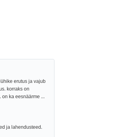
ühike erutus ja vajub
us. korraks on
. on ka eesnäärme ...
ed ja lahendusteed.