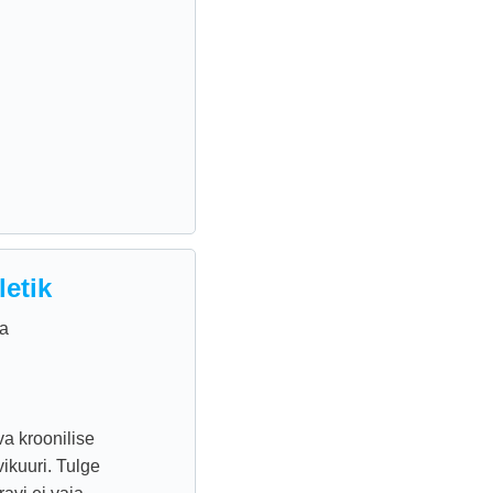
letik
da
va kroonilise
ikuuri. Tulge