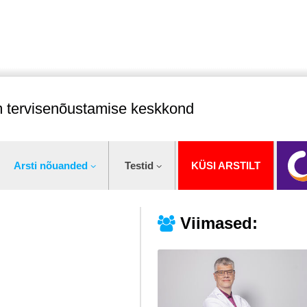
im tervisenõustamise keskkond
Arsti nõuanded
Testid
KÜSI ARSTILT
Viimased: