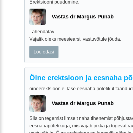
Erektsiooni puudumine.
Vastas dr Margus Punab
Lahendatav.
Vajalik oleks meestearsti vastuvõtule jõuda.
Loe edasi
Öine erektsioon ja eesnaha põ
öineerektsioon ei lase eesnaha põletikul taandu
Vastas dr Margus Punab
Siis on tegemist ilmselt naha tihenemist põhjusta
eesnahapõletikuga, mis vajab pikka ja tugevat rav