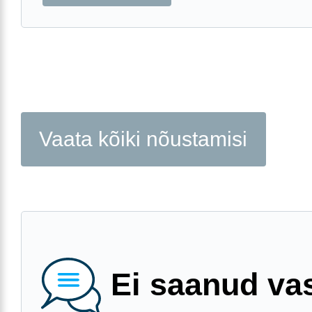
Vaata kõiki nõustamisi
Ei saanud va