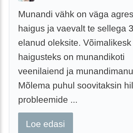
Munandi vähk on väga agres
haigus ja vaevalt te sellega 
elanud oleksite. Võimalikesk
haigusteks on munandikoti
veenilaiend ja munandimanus
Mõlema puhul soovitaksin hi
probleemide ...
Loe edasi