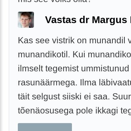
Vastas dr Margus
Kas see vistrik on munandil 
munandikotil. Kui munandikoti
ilmselt tegemist ummistunud
rasunäärmega. Ilma läbivaatu
täit selgust siiski ei saa. Suu
tõenäosusega pole ikkagi teg