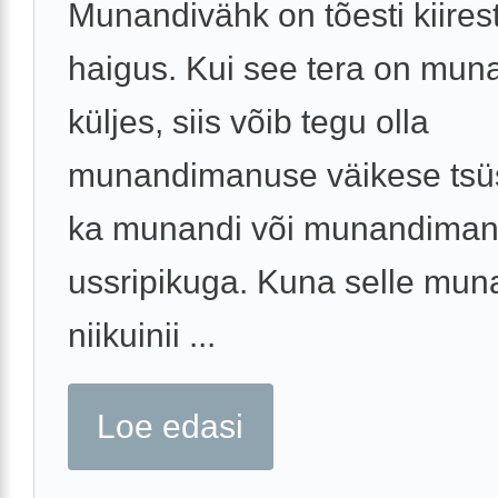
Munandivähk on tõesti kiirest
haigus. Kui see tera on mun
küljes, siis võib tegu olla
munandimanuse väikese tsü
ka munandi või munandima
ussripikuga. Kuna selle mun
niikuinii ...
Loe edasi