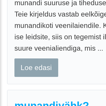
munandi suuruse ja tiheduse
Teie kirjeldus vastab eelkõig
munandikoti veenilaiendile. 
ise leidsite, siis on tegemist 
suure veenialiendiga, mis ...
Loe edasi
munandivähk?