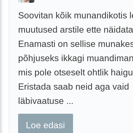
Soovitan kõik munandikotis l
muutused arstile ette näidata
Enamasti on sellise munake
põhjuseks ikkagi muandiman
mis pole otseselt ohtlik haigu
Eristada saab neid aga vaid
läbivaatuse ...
Loe edasi