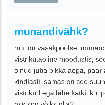
munandivähk?
mul on vasakpoolsel munand
vistrikutaoline moodustis, se
olnud juba pikka aega, paar 
kindlasti. samas on see suu
vistrikud ega lähe katki, kui p
mis see võiks olla?