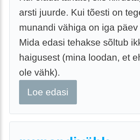
arsti juurde. Kui tõesti on te
munandi vähiga on iga päev k
Mida edasi tehakse sõltub ik
haigusest (mina loodan, et eh
ole vähk).
Loe edasi