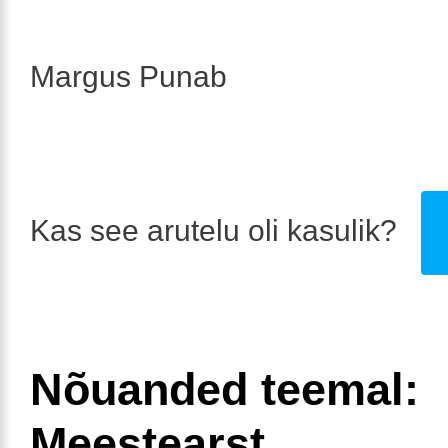
Margus Punab
Kas see arutelu oli kasulik?
Nõuanded teemal:
Meestearst