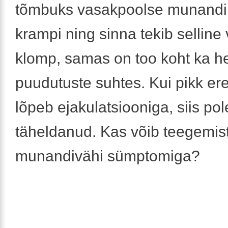
tõmbuks vasakpoolse munandi 
krampi ning sinna tekib selline
klomp, samas on too koht ka he
puudutuste suhtes. Kui pikk er
lõpeb ejakulatsiooniga, siis po
täheldanud. Kas võib teegemist
munandivähi sümptomiga?