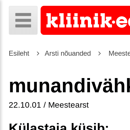
Esileht
Arsti nõuanded
Meeste
munandiväh
22.10.01 / Meestearst
Külastaja küsib: