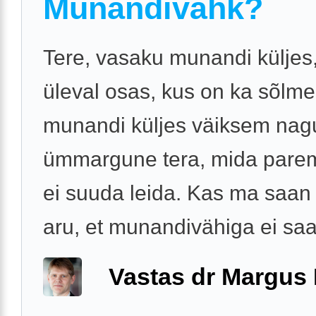
Munandivähk?
Tere, vasaku munandi küljes, 
üleval osas, kus on ka sõlm
munandi küljes väiksem nag
ümmargune tera, mida parem
ei suuda leida. Kas ma saan 
aru, et munandivähiga ei saa 
Vastas dr Margus