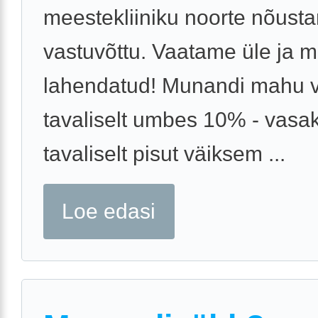
meestekliiniku noorte nõust
vastuvõttu. Vaatame üle ja 
lahendatud! Munandi mahu 
tavaliselt umbes 10% - vasa
tavaliselt pisut väiksem ...
Loe edasi