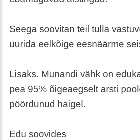
Seega soovitan teil tulla vastuv
uurida eelkõige eesnäärme sei
Lisaks. Munandi vähk on edukal
pea 95% õigeaegselt arsti poo
pöördunud haigel.
Edu soovides