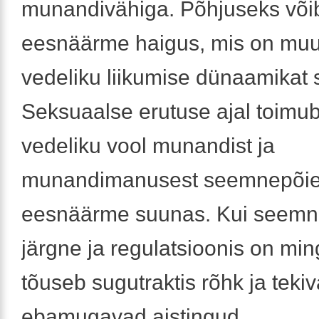
munandivähiga. Põhjuseks võib
eesnäärme haigus, mis on mu
vedeliku liikumise dünaamikat s
Seksuaalse erutuse ajal toimu
vedeliku vool munandist ja
munandimanusest seemnepõiek
eesnäärme suunas. Kui seemne
järgne ja regulatsioonis on ming
tõuseb sugutraktis rõhk ja teki
ebamugavad aistingud.