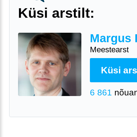
Küsi arstilt:
Margus 
Meestearst
Küsi arst
6 861
nõuan