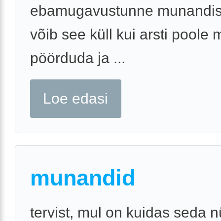
ebamugavustunne munandis
võib see küll kui arsti poole m
pöörduda ja ...
Loe edasi
munandid
tervist, mul on kuidas seda 