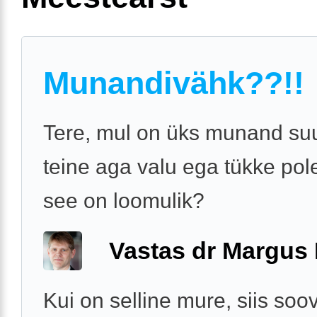
Munandivähk??!!
Tere, mul on üks munand su
teine aga valu ega tükke pol
see on loomulik?
Vastas dr Margus
Kui on selline mure, siis soov