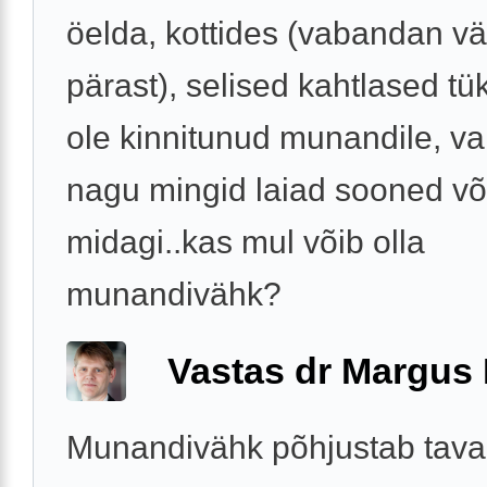
öelda, kottides (vabandan v
pärast), selised kahtlased tük
ole kinnitunud munandile, va
nagu mingid laiad sooned võ
midagi..kas mul võib olla
munandivähk?
Vastas dr Margus
Munandivähk põhjustab taval