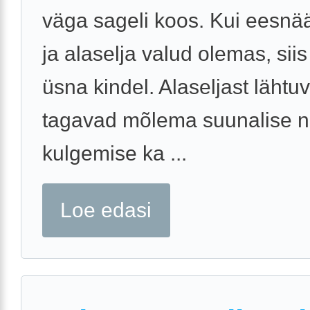
väga sageli koos. Kui eesnä
ja alaselja valud olemas, sii
üsna kindel. Alaseljast lähtu
tagavad mõlema suunalise na
kulgemise ka ...
Loe edasi