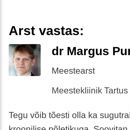
Arst vastas:
dr Margus Pu
Meestearst
Meestekliinik Tartus 
Tegu võib tõesti olla ka sugutra
kroonilise põletikuga. Soovitan