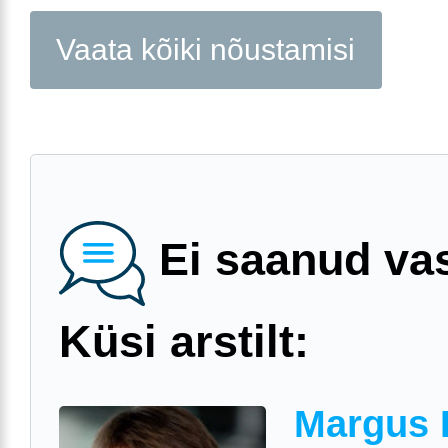
Vaata kõiki nõustamisi
Ei saanud va
Küsi arstilt:
Margus 