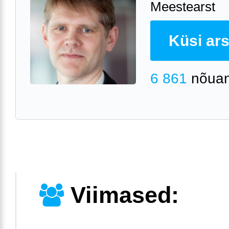
Meestearst
Küsi arst
6 861
nõuan
Viimased: