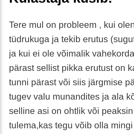
Tere mul on probleem , kui ole
tüdrukuga ja tekib erutus (sugut
ja kui ei ole võimalik vahekorda
pärast sellist pikka erutust on 
tunni pärast või siis järgmise p
tugev valu munandites ja ala 
selline asi on ohtlik või peaksin 
tulema,kas tegu võib olla ming