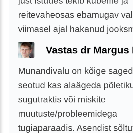
just istudes tekib kubeme ja
reitevaheosas ebamugav val
viimasel ajal hakanud jooksm
Vastas dr Margus
Munandivalu on kõige saged
seotud kas alaägeda põletik
sugutraktis või miskite
muutuste/probleemidega
tugiaparaadis. Asendist sõlt