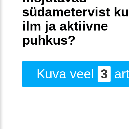
südametervist k
ilm ja aktiivne
puhkus?
Kuva veel
3
art