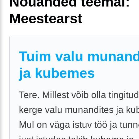
Nõuanded teemal:
Meestearst
Tuim valu munand
ja kubemes
Tere. Millest võib olla tingitu
kerge valu munandites ja k
Mul on väga istuv töö ja tun