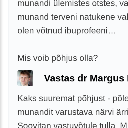
munandi ülemistes otstes, v
munand terveni natukene val
olen võtnud ibuprofeeni…
Mis voib põhjus olla?
Vastas dr Margus
Kaks suuremat põhjust - põle
munandit varustava närvi ärri
Soovitan vastuvõtule tulla. M