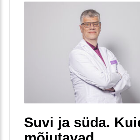
Suvi ja süda. Ku
mõjutavad