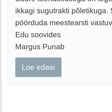
ikkagi sugutrakti põletikuga.
pöörduda meestearsti vastuv
Edu soovides
Margus Punab
Loe edasi