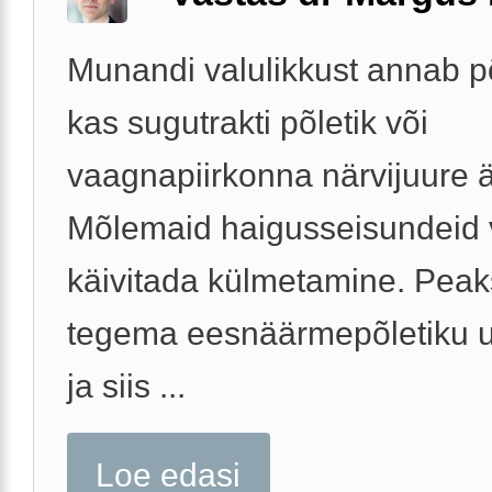
Munandi valulikkust annab 
kas sugutrakti põletik või
vaagnapiirkonna närvijuure är
Mõlemaid haigusseisundeid 
käivitada külmetamine. Peak
tegema eesnäärmepõletiku 
ja siis ...
Loe edasi