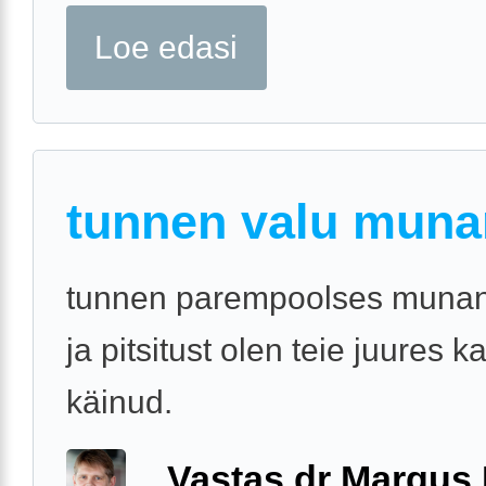
Loe edasi
tunnen valu muna
tunnen parempoolses munan
ja pitsitust olen teie juures 
käinud.
Vastas dr Margus