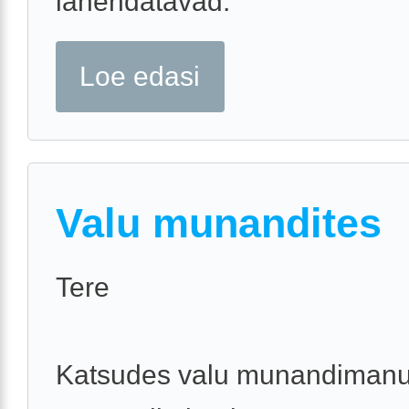
lahendatavad.
Loe edasi
Valu munandites
Tere
Katsudes valu munandimanud