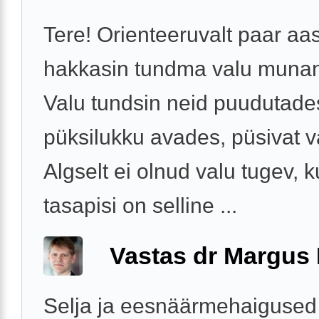
Tere! Orienteeruvalt paar aas
hakkasin tundma valu munan
Valu tundsin neid puudutades
püksilukku avades, püsivat va
Algselt ei olnud valu tugev, k
tasapisi on selline ...
Vastas dr Margus
Selja ja eesnäärmehaigused