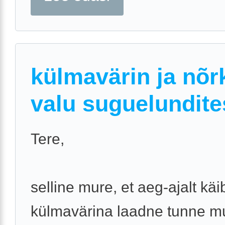
külmavärin ja nõr
valu suguelundite
Tere,
selline mure, et aeg-ajalt käi
külmavärina laadne tunne m