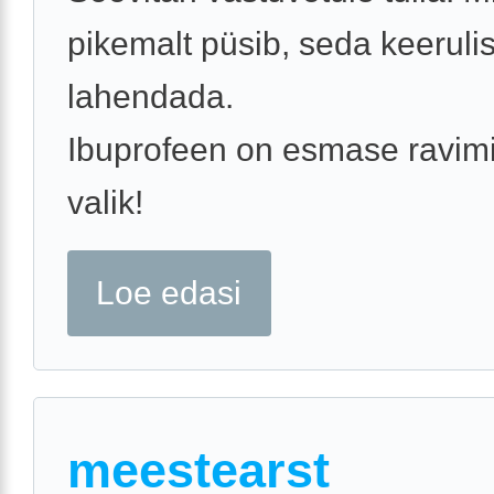
pikemalt püsib, seda keerul
lahendada.
Ibuprofeen on esmase ravim
valik!
Loe edasi
meestearst