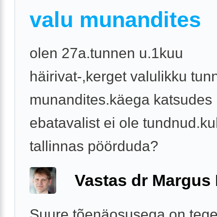
valu munandites
olen 27a.tunnen u.1kuu
häirivat-,kerget valulikku tun
munandites.käega katsudes 
ebatavalist ei ole tundnud.ku
tallinnas pöörduda?
Vastas dr Margus
Suure tõenäosusega on tege