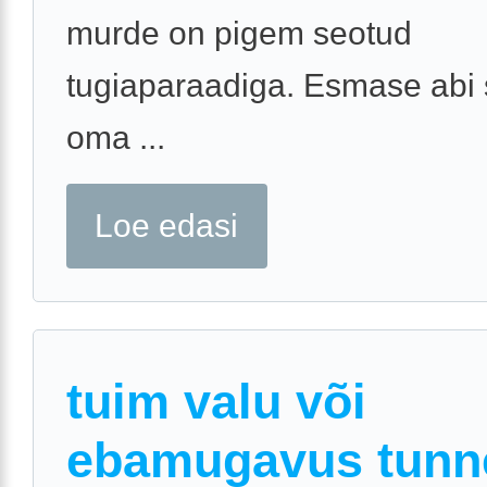
murde on pigem seotud
tugiaparaadiga. Esmase abi 
oma ...
Loe edasi
tuim valu või
ebamugavus tunn