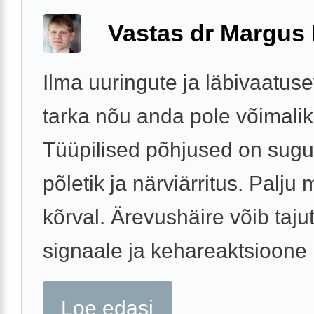
Vastas dr Margus
Ilma uuringute ja läbivaatuse
tarka nõu anda pole võimalik
Tüüpilised põhjused on sugut
põletik ja närviärritus. Palju
kõrval. Ärevushäire võib taju
signaale ja kehareaktsioone .
Loe edasi