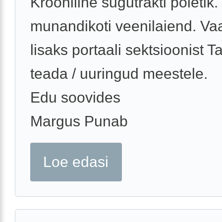
Krooniline sugutrakti põletik
munandikoti veenilaiend. V
lisaks portaali sektsioonist T
teada / uuringud meestele.
Edu soovides
Margus Punab
Loe edasi