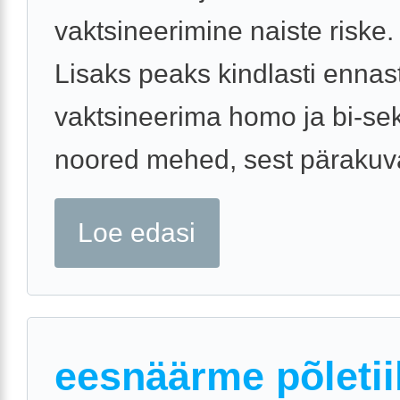
vaktsineerimine naiste riske.
Lisaks peaks kindlasti ennas
vaktsineerima homo ja bi-se
noored mehed, sest pärakuvä
Loe edasi
eesnäärme põletii