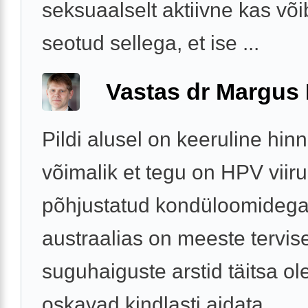
seksuaalselt aktiivne kas või
seotud sellega, et ise ...
Vastas dr Margus
Pildi alusel on keeruline hin
võimalik et tegu on HPV viir
põhjustatud kondüloomidega
austraalias on meeste tervise
suguhaiguste arstid täitsa o
oskavad kindlasti aidata.