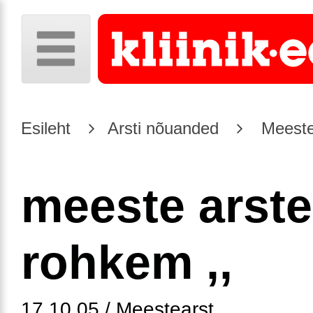
Esileht
Arsti nõuanded
Meeste
meeste arste
rohkem ,,
17.10.05 / Meestearst