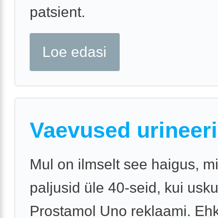
patsient.
Loe edasi
Vaevused urineer
Mul on ilmselt see haigus, m
paljusid üle 40-seid, kui usk
Prostamol Uno reklaami. Ehk