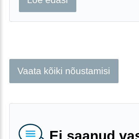
Vaata kõiki nõustamisi
Ei saanud va