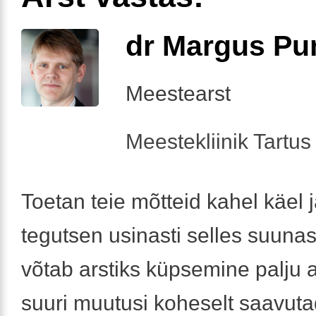
dr Margus Pu
Meestearst
Meestekliinik Tartus 
Toetan teie mõtteid kahel käel 
tegutsen usinasti selles suuna
võtab arstiks küpsemine palju a
suuri muutusi koheselt saavut