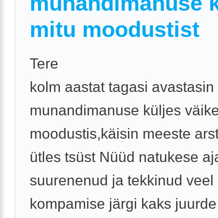
munandimanuse k
mitu moodustist
Tere
kolm aastat tagasi avastasin
munandimanuse küljes väik
moodustis,käisin meeste arst
ütles tsüst Nüüd natukese a
suurenenud ja tekkinud veel
kompamise järgi kaks juurde