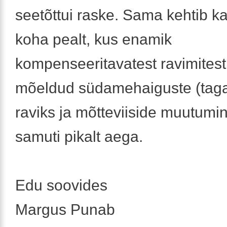
seetõttui raske. Sama kehtib ka
koha pealt, kus enamik
kompenseeritavatest ravimitest
mõeldud südamehaiguste (taga
raviks ja mõtteviiside muutumi
samuti pikalt aega.
Edu soovides
Margus Punab