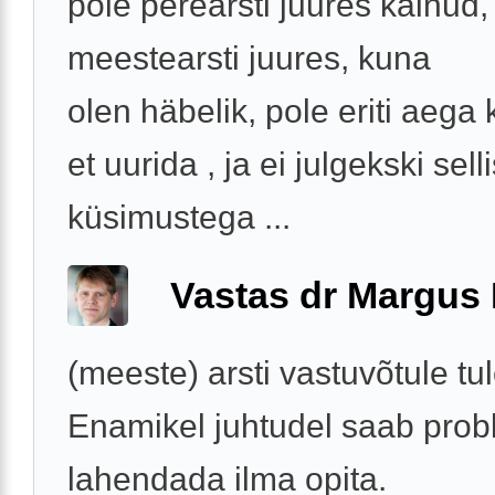
pole perearsti juures käinud,
meestearsti juures, kuna
olen häbelik, pole eriti aega
et uurida , ja ei julgekski sell
küsimustega ...
Vastas dr Margus
(meeste) arsti vastuvõtule tu
Enamikel juhtudel saab prob
lahendada ilma opita.