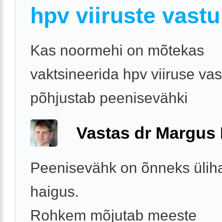
hpv viiruste vastu
Kas noormehi on mõtekas
vaktsineerida hpv viiruse vas
põhjustab peenisevähki
Vastas dr Margus
Peenisevähk on õnneks ülih
haigus.
Rohkem mõjutab meeste