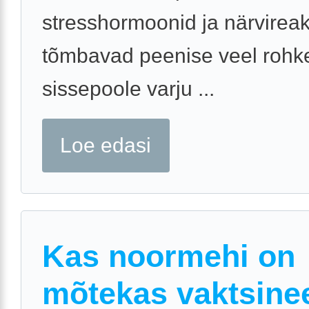
stresshormoonid ja närvireak
tõmbavad peenise veel roh
sissepoole varju ...
Loe edasi
Kas noormehi on
mõtekas vaktsine