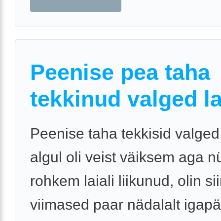
Peenise pea taha
tekkinud valged l
Peenise taha tekkisid valged
algul oli veist väiksem aga 
rohkem laiali liikunud, olin si
viimased paar nädalalt igapä