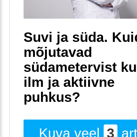
Suvi ja süda. Ku
mõjutavad
südametervist k
ilm ja aktiivne
puhkus?
Kuva veel
3
art