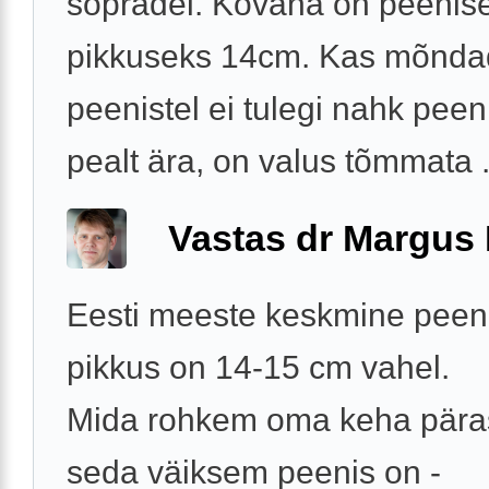
sõpradel. Kõvana on peenis
pikkuseks 14cm. Kas mõnda
peenistel ei tulegi nahk peen
pealt ära, on valus tõmmata .
Vastas dr Margus
Eesti meeste keskmine peen
pikkus on 14-15 cm vahel.
Mida rohkem oma keha päras
seda väiksem peenis on -