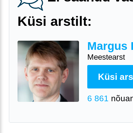
Küsi arstilt:
Margus 
Meestearst
Küsi arst
6 861
nõuan