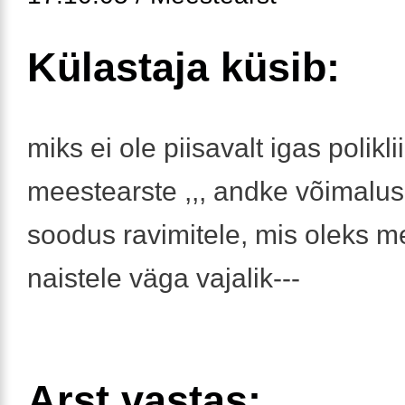
Külastaja küsib:
miks ei ole piisavalt igas polikli
meestearste ,,, andke võimalu
soodus ravimitele, mis oleks m
naistele väga vajalik---
Arst vastas: