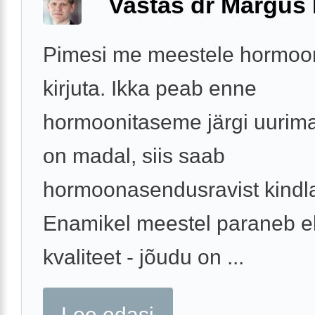
Vastas dr Margus
Pimesi me meestele hormoon
kirjuta. Ikka peab enne
hormoonitaseme järgi uurima
on madal, siis saab
hormoonasendusravist kindlas
Enamikel meestel paraneb e
kvaliteet - jõudu on ...
Loe edasi