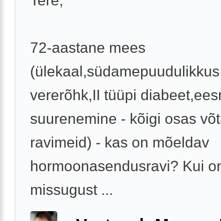
Tere,
72-aastane mees
(ülekaal,südamepuudulikkus
vererõhk,II tüüpi diabeet,e
suurenemine - kõigi osas võ
ravimeid) - kas on mõeldav
hormoonasendusravi? Kui on
missugust ...