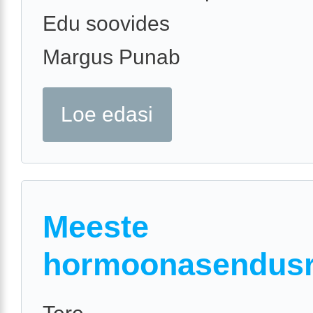
Edu soovides
Margus Punab
Loe edasi
Meeste
hormoonasendusr