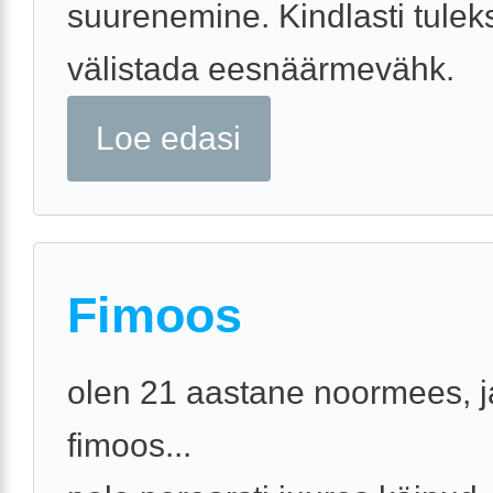
suurenemine. Kindlasti tulek
välistada eesnäärmevähk.
Loe edasi
Fimoos
olen 21 aastane noormees, j
fimoos...