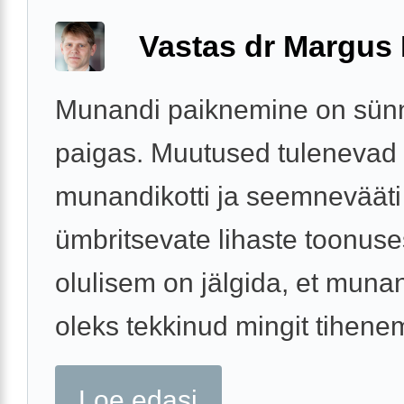
Vastas dr Margus
Munandi paiknemine on sünni
paigas. Muutused tulenevad
munandikotti ja seemnevääti
ümbritsevate lihaste toonuse
olulisem on jälgida, et munan
oleks tekkinud mingit tihenemi
Loe edasi