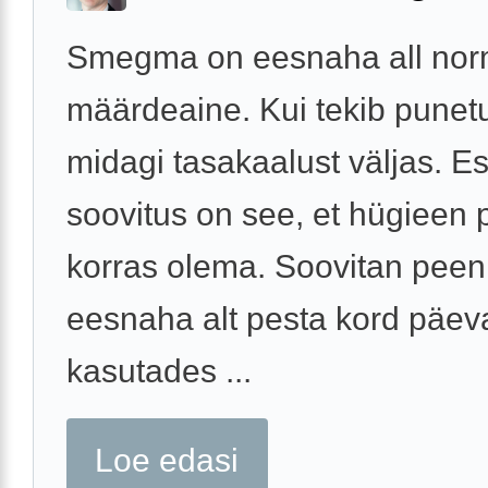
Smegma on eesnaha all nor
määrdeaine. Kui tekib punet
midagi tasakaalust väljas. 
soovitus on see, et hügieen
korras olema. Soovitan peen
eesnaha alt pesta kord päev
kasutades ...
Loe edasi