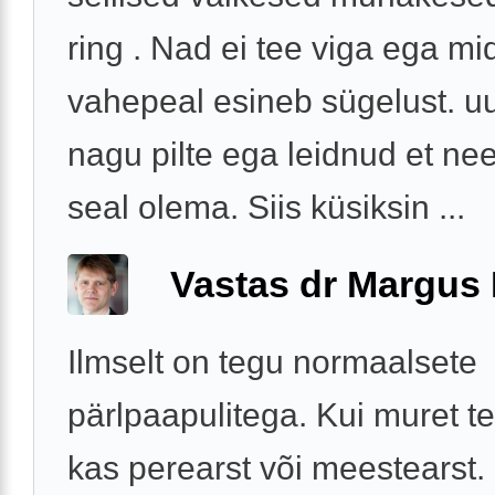
ring . Nad ei tee viga ega mi
vahepeal esineb sügelust. uu
nagu pilte ega leidnud et n
seal olema. Siis küsiksin ...
Vastas dr Margus
Ilmselt on tegu normaalsete
pärlpaapulitega. Kui muret te
kas perearst või meestearst.