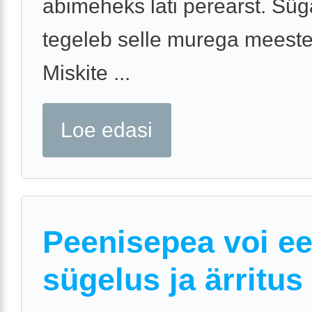
abimeheks lati perearst. Süg
tegeleb selle murega meeste
Miskite ...
Loe edasi
Peenisepea voi e
sügelus ja ärritus