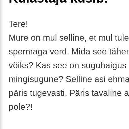
Tere!
Mure on mul selline, et mul tul
spermaga verd. Mida see täh
vöiks? Kas see on suguhaigus
mingisugune? Selline asi ehm
päris tugevasti. Päris tavaline a
pole?!