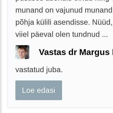
munand on vajunud munandi
põhja külili asendisse. Nüüd,
viiel päeval olen tundnud ...
Vastas dr Margus
vastatud juba.
Loe edasi