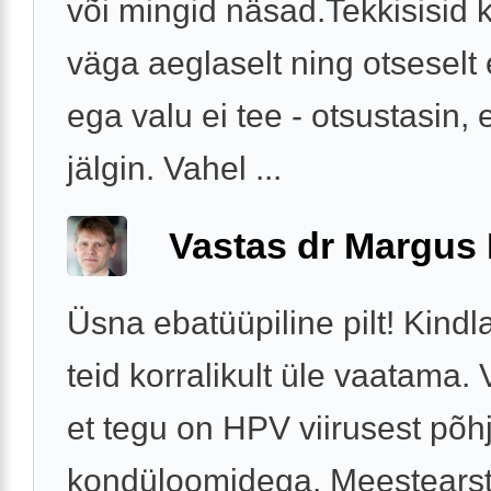
või mingid näsad.Tekkisisid 
väga aeglaselt ning otseselt e
ega valu ei tee - otsustasin, et
jälgin. Vahel ...
Vastas dr Margus
Üsna ebatüüpiline pilt! Kindl
teid korralikult üle vaatama. 
et tegu on HPV viirusest põh
kondüloomidega. Meestearst