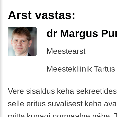
Arst vastas:
dr Margus Pu
Meestearst
Meestekliinik Tartus 
Vere sisaldus keha sekreetide
selle eritus suvalisest keha av
mitte kunagi normaalne nähe. 