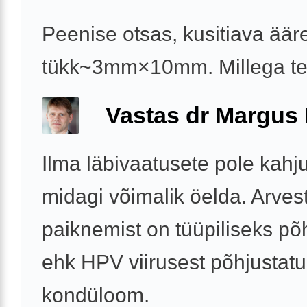
Peenise otsas, kusitiava äär
tükk~3mm×10mm. Millega t
Vastas dr Margus
Ilma läbivaatusete pole kahj
midagi võimalik öelda. Arves
paiknemist on tüüpiliseks põ
ehk HPV viirusest põhjustat
kondüloom.