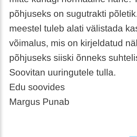
põhjuseks on sugutrakti põleti
meestel tuleb alati välistada ka
võimalus, mis on kirjeldatud n
põhjuseks siiski õnneks suhteli
Soovitan uuringutele tulla.
Edu soovides
Margus Punab