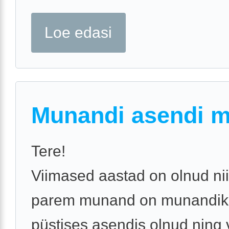
Loe edasi
Munandi asendi 
Tere!
Viimased aastad on olnud nii
parem munand on munandiko
püstises asendis olnud ning