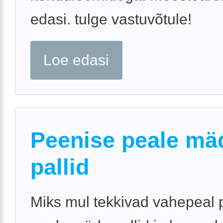
edasi. tulge vastuvõtule!
Loe edasi
Peenise peale mä
pallid
Miks mul tekkivad vahepeal 