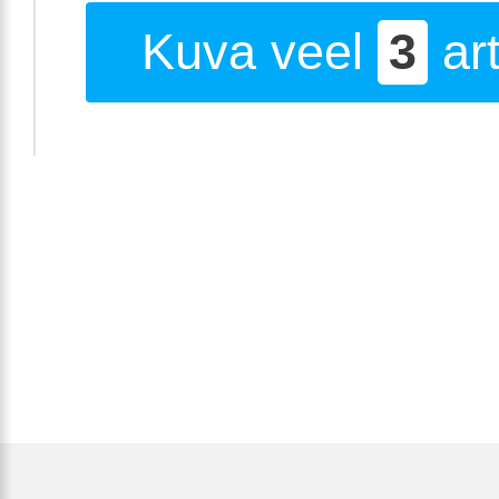
Kuva veel
3
art