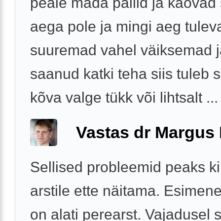
peale mäda pallid ja kaovad s
aega pole ja mingi aeg tulev
suuremad vahel väiksemad j
saanud katki teha siis tuleb s
kõva valge tükk või lihtsalt ...
Vastas dr Margus
Sellised probleemid peaks ki
arstile ette näitama. Esime
on alati perearst. Vajadusel s