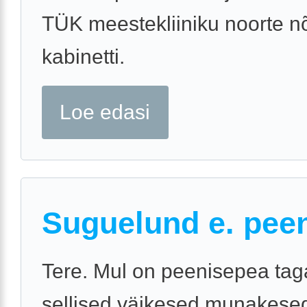
TÜK meestekliiniku noorte n
kabinetti.
Loe edasi
Suguelund e. pee
Tere. Mul on peenisepea tag
sellised väikesed munakesed