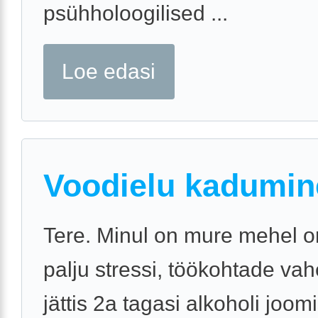
psühholoogilised ...
Loe edasi
Voodielu kadumin
Tere. Minul on mure mehel o
palju stressi, töökohtade va
jättis 2a tagasi alkoholi joo