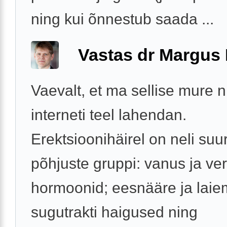
ning kui õnnestub saada ...
Vastas dr Margus
Vaevalt, et ma sellise mure 
interneti teel lahendan.
Erektsioonihäirel on neli suur
põhjuste gruppi: vanus ja v
hormoonid; eesnääre ja laie
sugutrakti haigused ning