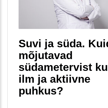
Suvi ja süda. Ku
mõjutavad
südametervist k
ilm ja aktiivne
puhkus?