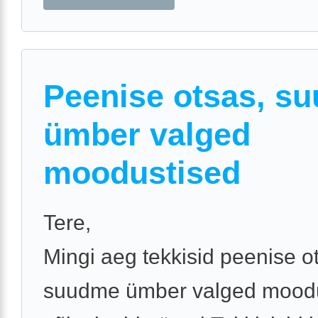
Peenise otsas, s
ümber valged
moodustised
Tere,
Mingi aeg tekkisid peenise o
suudme ümber valged mood