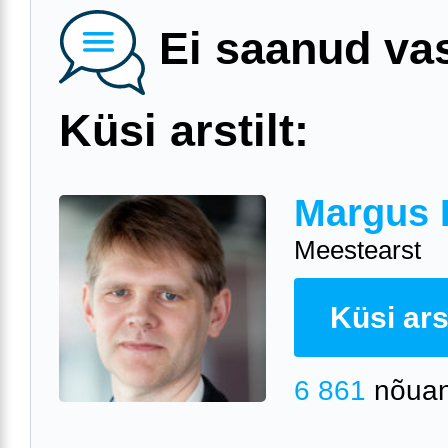
Ei saanud va
Küsi arstilt:
Margus 
Meestearst
Küsi arst
6 861
nõuan