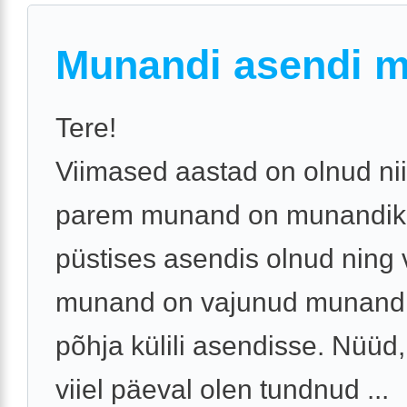
Munandi asendi 
Tere!
Viimased aastad on olnud nii
parem munand on munandiko
püstises asendis olnud ning
munand on vajunud munandi
põhja külili asendisse. Nüüd,
viiel päeval olen tundnud ...