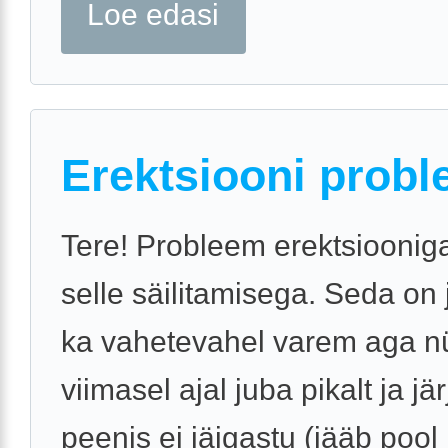
Loe edasi
Erektsiooni probl
Tere! Probleem erektsiooniga
selle säilitamisega. Seda on
ka vahetevahel varem aga n
viimasel ajal juba pikalt ja jär
peenis ei jäigastu (jääb pool