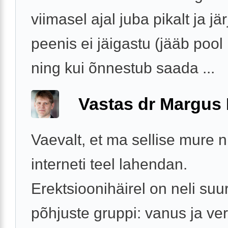
viimasel ajal juba pikalt ja jär
peenis ei jäigastu (jääb pool
ning kui õnnestub saada ...
Vastas dr Margus
Vaevalt, et ma sellise mure 
interneti teel lahendan.
Erektsioonihäirel on neli suur
põhjuste gruppi: vanus ja v