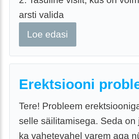
arsti valida
Loe edasi
Erektsiooni probl
Tere! Probleem erektsiooniga
selle säilitamisega. Seda on
ka vahetevahel varem aga n