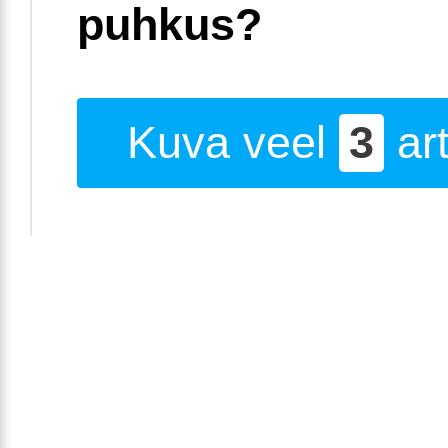
puhkus?
Kuva veel
3
art