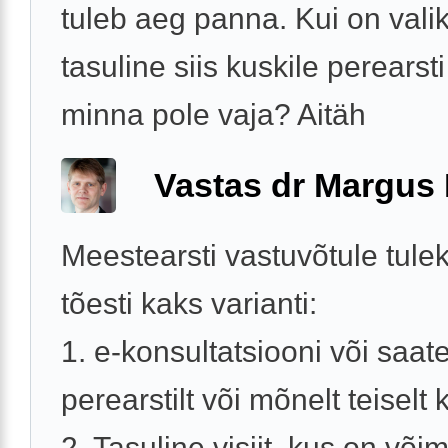
tuleb aeg panna. Kui on vali
tasuline siis kuskile perearst
minna pole vaja? Aitäh
Vastas dr Margus
Meestearsti vastuvõtule tule
tõesti kaks varianti:
1. e-konsultatsiooni või saat
perearstilt või mõnelt teiselt k
2. Tasuline visiit, kus on võim