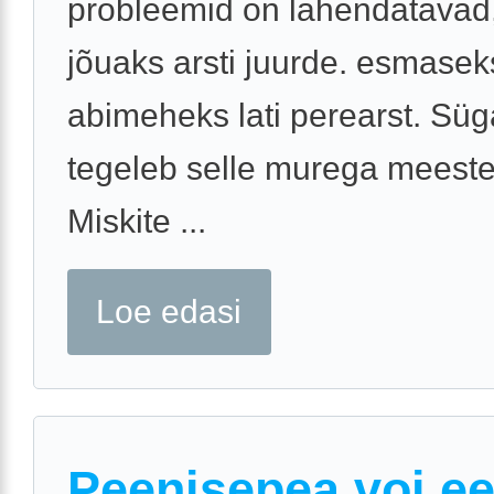
probleemid on lahendatavad,
jõuaks arsti juurde. esmasek
abimeheks lati perearst. Süg
tegeleb selle murega meeste
Miskite ...
Loe edasi
Peenisepea voi e