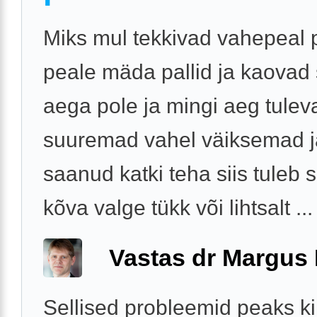
Miks mul tekkivad vahepeal 
peale mäda pallid ja kaovad s
aega pole ja mingi aeg tulev
suuremad vahel väiksemad j
saanud katki teha siis tuleb s
kõva valge tükk või lihtsalt ...
Vastas dr Margus
Sellised probleemid peaks ki