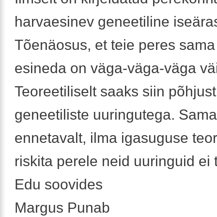
harvaesinev geneetiline iseära
Tõenäosus, et teie peres sama
esineda on väga-väga-väga vä
Teoreetiliselt saaks siin põhjust
geneetiliste uuringutega. Sam
ennetavalt, ilma igasuguse teor
riskita perele neid uuringuid ei 
Edu soovides
Margus Punab