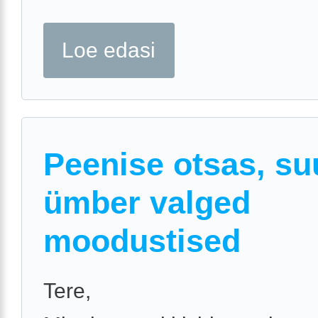
Loe edasi
Peenise otsas, s
ümber valged
moodustised
Tere,