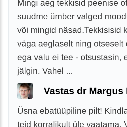
Mingi aeg tekkisid peenise o
suudme ümber valged mood
või mingid näsad.Tekkisisid 
väga aeglaselt ning otseselt e
ega valu ei tee - otsustasin, et
jälgin. Vahel ...
Vastas dr Margus
Üsna ebatüüpiline pilt! Kindl
teid korralikult üle vaatama. 