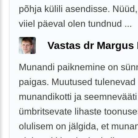
põhja külili asendisse. Nüüd,
viiel päeval olen tundnud ...
Vastas dr Margus
Munandi paiknemine on sünni
paigas. Muutused tulenevad
munandikotti ja seemnevääti
ümbritsevate lihaste toonuse
olulisem on jälgida, et munan