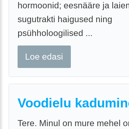
hormoonid; eesnääre ja laie
sugutrakti haigused ning
psühholoogilised ...
Loe edasi
Voodielu kadumin
Tere. Minul on mure mehel o