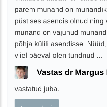
parem munand on munandiko
püstises asendis olnud ning
munand on vajunud munandi
põhja külili asendisse. Nüüd,
viiel päeval olen tundnud ...
Vastas dr Margus
vastatud juba.