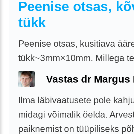
Peenise otsas, kõ
tükk
Peenise otsas, kusitiava äär
tükk~3mm×10mm. Millega t
Vastas dr Margus
Ilma läbivaatusete pole kahj
midagi võimalik öelda. Arves
paiknemist on tüüpiliseks põ