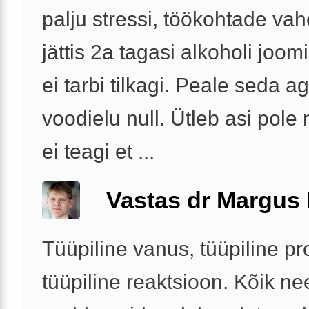
palju stressi, töökohtade va
jättis 2a tagasi alkoholi joo
ei tarbi tilkagi. Peale seda 
voodielu null. Ütleb asi pole
ei teagi et ...
Vastas dr Margus
Tüüpiline vanus, tüüpiline p
tüüpiline reaktsioon. Kõik ne