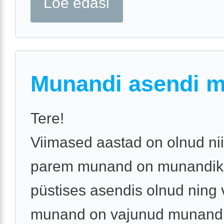
Loe edasi
Munandi asendi 
Tere!
Viimased aastad on olnud nii
parem munand on munandiko
püstises asendis olnud ning
munand on vajunud munandi