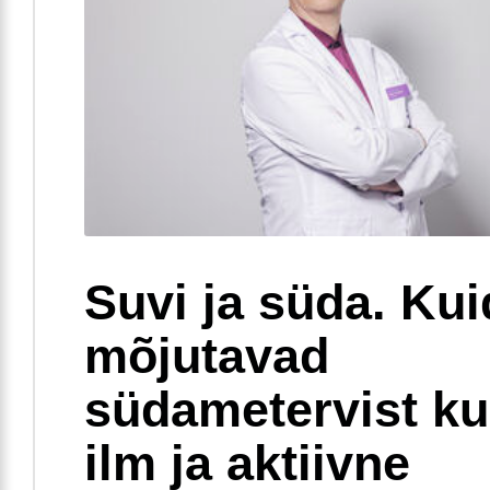
Suvi ja süda. Ku
mõjutavad
südametervist k
ilm ja aktiivne