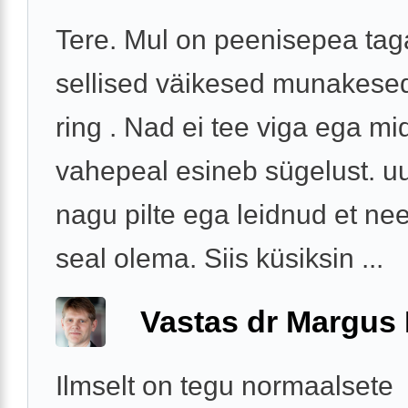
Tere. Mul on peenisepea tag
sellised väikesed munakesed
ring . Nad ei tee viga ega mi
vahepeal esineb sügelust. uu
nagu pilte ega leidnud et n
seal olema. Siis küsiksin ...
Vastas dr Margus
Ilmselt on tegu normaalsete