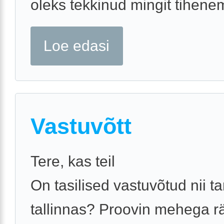
oleks tekkinud mingit tihenemi
Loe edasi
Vastuvõtt
Tere, kas teil
On tasilised vastuvõtud nii ta
tallinnas? Proovin mehega r