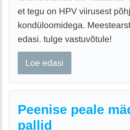
et tegu on HPV viirusest põh
kondüloomidega. Meestearst
edasi. tulge vastuvõtule!
Loe edasi
Peenise peale mä
pallid