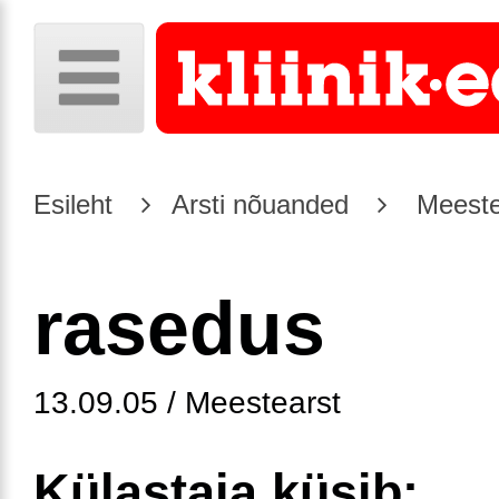
Esileht
Arsti nõuanded
Meeste
rasedus
13.09.05 / Meestearst
Külastaja küsib: