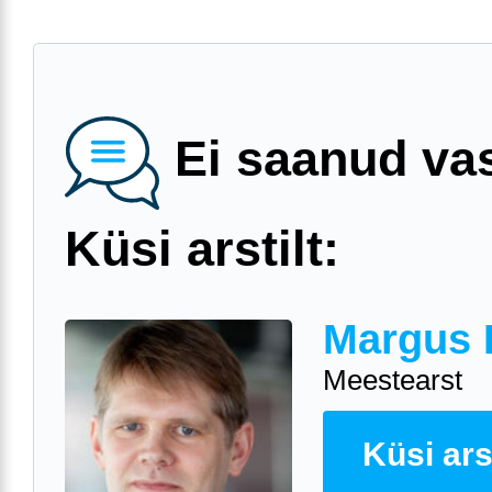
Ei saanud va
Küsi arstilt:
Margus 
Meestearst
Küsi arst