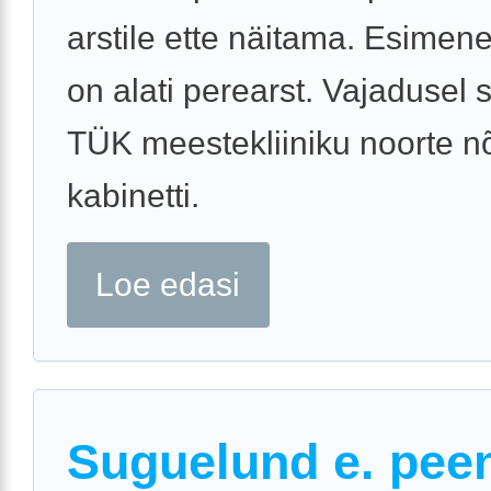
arstile ette näitama. Esime
on alati perearst. Vajadusel s
TÜK meestekliiniku noorte n
kabinetti.
Loe edasi
Suguelund e. pee