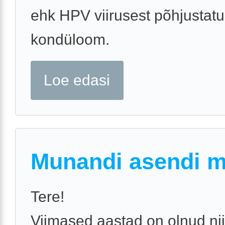
ehk HPV viirusest põhjustat
kondüloom.
Loe edasi
Munandi asendi 
Tere!
Viimased aastad on olnud nii