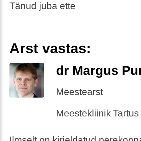
Tänud juba ette
Arst vastas:
dr Margus Pu
Meestearst
Meestekliinik Tartus 
Ilmselt on kirjeldatud perekonn