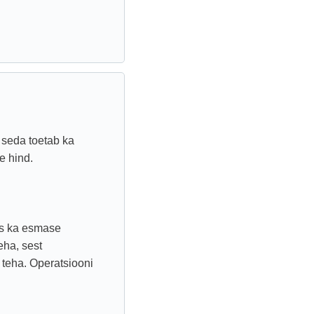
 seda toetab ka
e hind.
as ka esmase
eha, sest
l teha. Operatsiooni