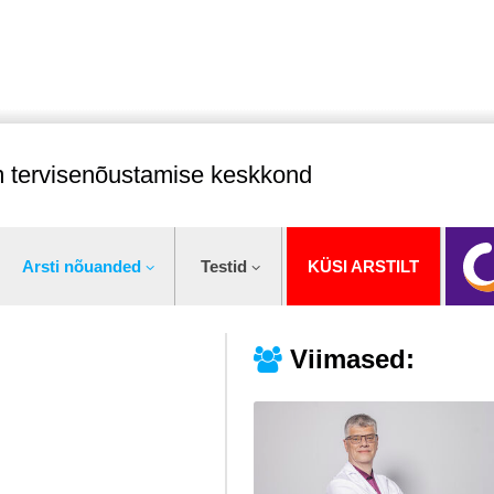
im tervisenõustamise keskkond
Arsti nõuanded
Testid
KÜSI ARSTILT
Viimased: