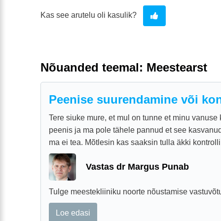
Kas see arutelu oli kasulik?
Nõuanded teemal: Meestearst
Peenise suurendamine või kont
Tere siuke mure, et mul on tunne et minu vanuse k
peenis ja ma pole tähele pannud et see kasvanud
ma ei tea. Mõtlesin kas saaksin tulla äkki kontrolli 
Vastas dr Margus Punab
Tulge meestekliiniku noorte nõustamise vastuvõtu
Loe edasi