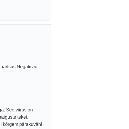
äärtsus:Negatiivni,
a. See viirus on
aiguste teket.
ul kõrgem pärakuvähi