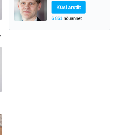
Küsi arstilt
6 861
nõuannet
?