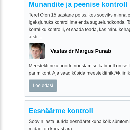
Munandite ja peenise kontroll
Tere! Olen 15 aastane poiss, kes sooviks minna 
igaksjuhuks kontrollima enda suguelundkonda. T
korraliku kontrolli, et saada teada, kas minu keha
arsti ...
Vastas dr Margus Punab
Meestekliiniku noorte nõustamise kabinett on sell
parim koht. Aja saad küsida meestekliinik@kliin
Loe edasi
Eesnäärme kontroll
Soovin lasta uurida eesnääret kuna kõik sümtomid 
midagi on korrast ära