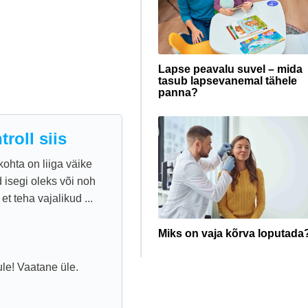
Lapse peavalu suvel – mida
tasub lapsevanemal tähele
panna?
roll siis
ohta on liiga väike
 isegi oleks või noh
et teha vajalikud ...
Miks on vaja kõrva loputada
le! Vaatane üle.