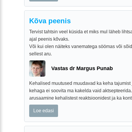
Kõva peenis
Tervist tahtsin veel küsida et miks mul läheb lihtsa
ajal peenis kõvaks.
Või kui olen näiteks vanematega söömas või sõid
sellest aru.
Vastas dr Margus Punab
Kehalised muutused muudavad ka keha tajumist 
kehaga ei soovita ma kakelda vaid aktsepteerida.
arusaamine kehalistest reaktsioonidest ja ka kont
Loe edasi