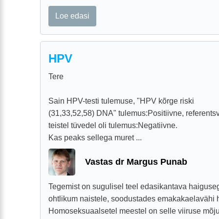
Loe edasi
HPV
Tere
Sain HPV-testi tulemuse, "HPV kõrge riski
(31,33,52,58) DNA" tulemus:Positiivne, referentsv
teistel tüvedel oli tulemus:Negatiivne.
Kas peaks sellega muret ...
Vastas dr Margus Punab
Tegemist on sugulisel teel edasikantava haiguseg
ohtlikum naistele, soodustades emakakaelavähi h
Homoseksuaalsetel meestel on selle viiruse mõj