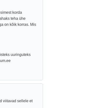
esimest korda
ahaks teha ühe
ga on kõik korras. Mis
isteks uuringuteks
ikum.ee
viitavad sellele et