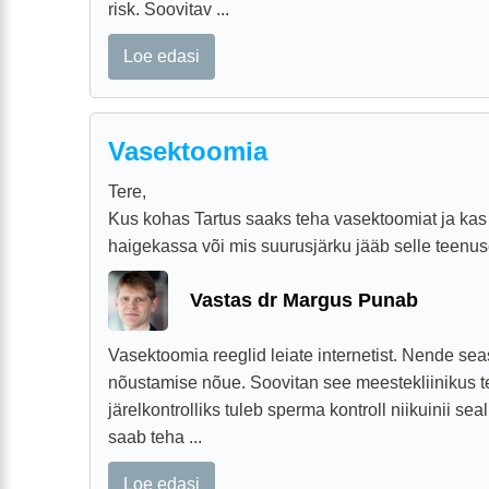
risk. Soovitav ...
Loe edasi
Vasektoomia
Tere,
Kus kohas Tartus saaks teha vasektoomiat ja kas
haigekassa või mis suurusjärku jääb selle teenus
Vastas dr Margus Punab
Vasektoomia reeglid leiate internetist. Nende se
nõustamise nõue. Soovitan see meestekliinikus t
järelkontrolliks tuleb sperma kontroll niikuinii sea
saab teha ...
Loe edasi