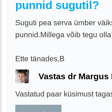
punnid sugutil?
Suguti pea serva ümber väi
punnid.Millega võib tegu oll
Ette tänades,B
Vastas dr Margus
Vastatud paar küsimust tagas