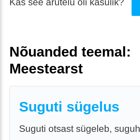
Kas see arutelu oli kasulik?
Nõuanded teemal:
Meestearst
Suguti sügelus
Suguti otsast sügeleb, suguh