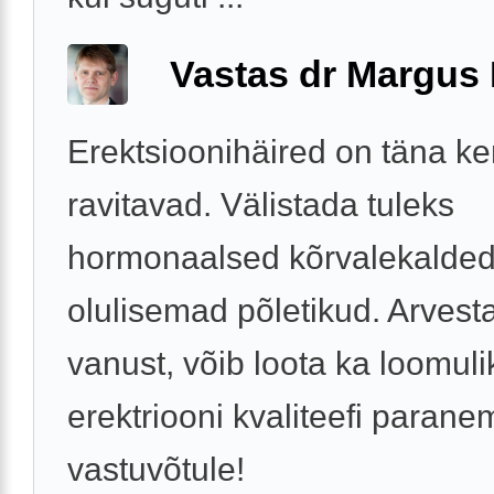
Vastas dr Margus
Erektsioonihäired on täna ke
ravitavad. Välistada tuleks
hormonaalsed kõrvalekalded
olulisemad põletikud. Arvest
vanust, võib loota ka loomuli
erektriooni kvaliteefi paranem
vastuvõtule!