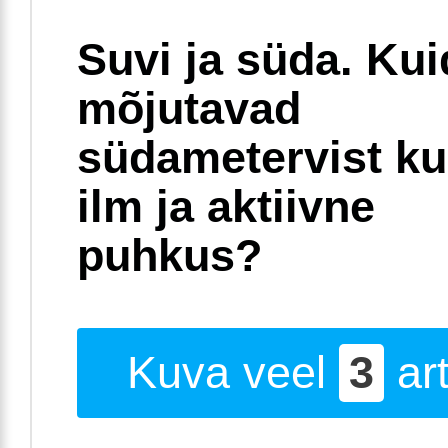
Suvi ja süda. Ku
mõjutavad
südametervist k
ilm ja aktiivne
puhkus?
Kuva veel
3
art