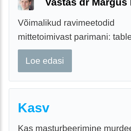
Vastas dr Margus
Võimalikud ravimeetodid
mittetoimivast parimani: table
Loe edasi
Kasv
Kas masturbeerimine murde