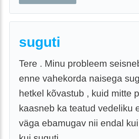
suguti
Tere . Minu probleem seisneb
enne vahekorda naisega sugu
hetkel kõvastub , kuid mitte pi
kaasneb ka teatud vedeliku e
väga ebamugav nii endal kui
kui suguti ...