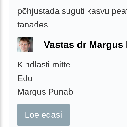
põhjustada suguti kasvu peat
tänades.
Vastas dr Margus
Kindlasti mitte.
Edu
Margus Punab
Loe edasi