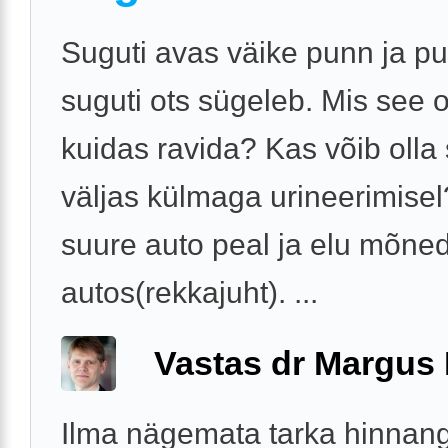
Suguti avas väike punn ja p
suguti ots sügeleb. Mis see ol
kuidas ravida? Kas võib olla
väljas külmaga urineerimise
suure auto peal ja elu mõne
autos(rekkajuht). ...
Vastas dr Margus
Ilma nägemata tarka hinnan