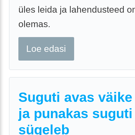
üles leida ja lahendusteed o
olemas.
Loe edasi
Suguti avas väike
ja punakas suguti
sügeleb