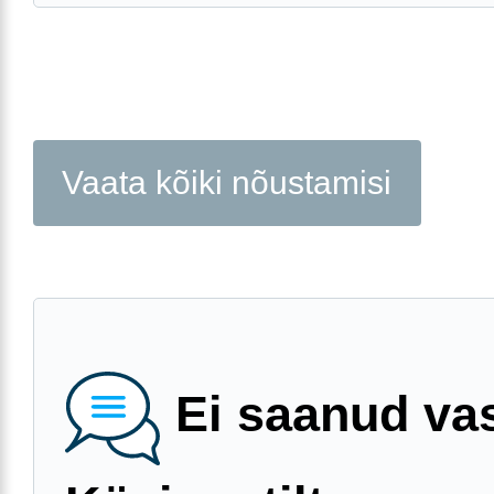
Vaata kõiki nõustamisi
Ei saanud va