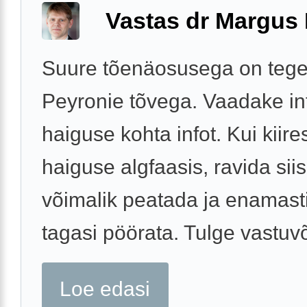
Vastas dr Margus
Suure tõenäosusega on tege
Peyronie tõvega. Vaadake int
haiguse kohta infot. Kui kiires
haiguse algfaasis, ravida sii
võimalik peatada ja enamast
tagasi pöörata. Tulge vastuvõ
Loe edasi