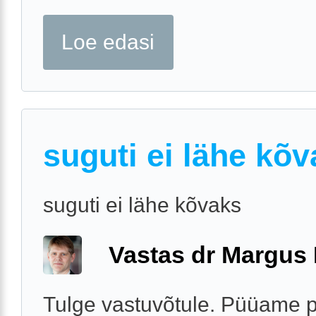
Loe edasi
suguti ei lähe kõ
suguti ei lähe kõvaks
Vastas dr Margus
Tulge vastuvõtule. Püüame 