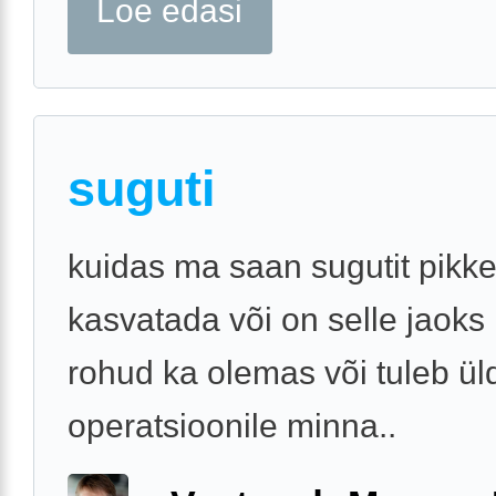
Loe edasi
suguti
kuidas ma saan sugutit pik
kasvatada või on selle jaoks
rohud ka olemas või tuleb ül
operatsioonile minna..