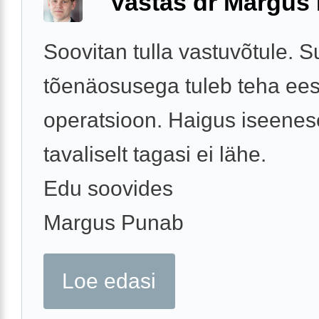
Vastas dr Margus
Soovitan tulla vastuvõtule. S
tõenäosusega tuleb teha ee
operatsioon. Haigus iseenes
tavaliselt tagasi ei lähe.
Edu soovides
Margus Punab
Loe edasi