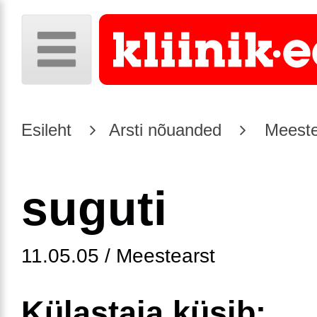
Esileht
Arsti nõuanded
Meeste
suguti
11.05.05 / Meestearst
Külastaja küsib: