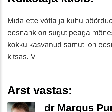
Mida ette võtta ja kuhu pöördu
eesnahk on sugutipeaga mõnes
kokku kasvanud samuti on eesn
kitsas. V
Arst vastas:
dr Margus Pu