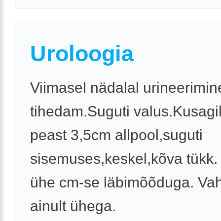
Uroloogia
Viimasel nädalal urineerimin
tihedam.Suguti valus.Kusagil
peast 3,5cm allpool,suguti
sisemuses,keskel,kõva tükk
ühe cm-se läbimõõduga. Va
ainult ühega.