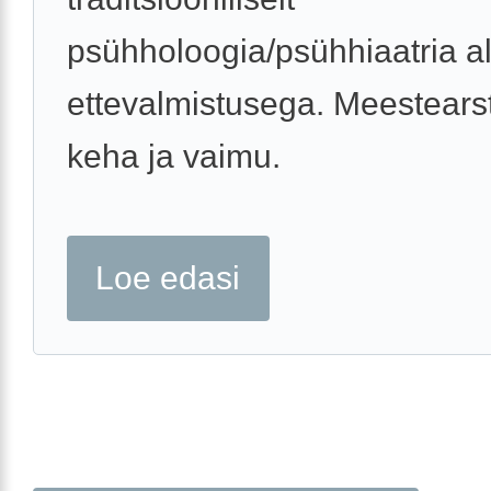
psühholoogia/psühhiaatria a
ettevalmistusega. Meestear
keha ja vaimu.
Loe edasi