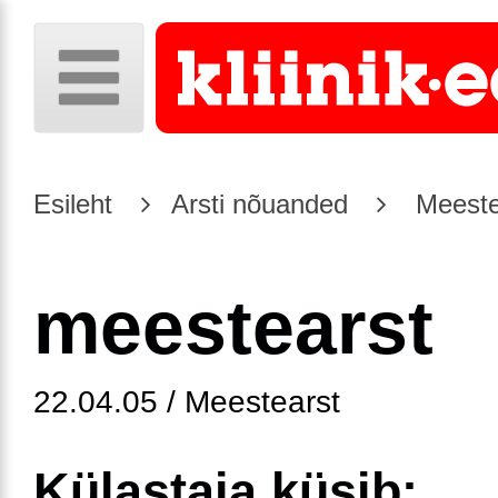
Esileht
Arsti nõuanded
Meeste
meestearst
22.04.05 / Meestearst
Külastaja küsib: