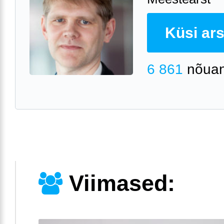
Küsi arst
6 861
nõuan
Viimased: