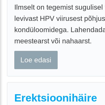
Ilmselt on tegemist sugulisel 
levivast HPV viirusest põhju
kondüloomidega. Lahendada
meestearst või nahaarst.
Loe edasi
Erektsioonihäire