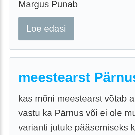
Margus Punab
Loe edasi
meestearst Pärnu
kas mõni meestearst võtab a
vastu ka Pärnus või ei ole m
varianti jutule pääsemiseks k