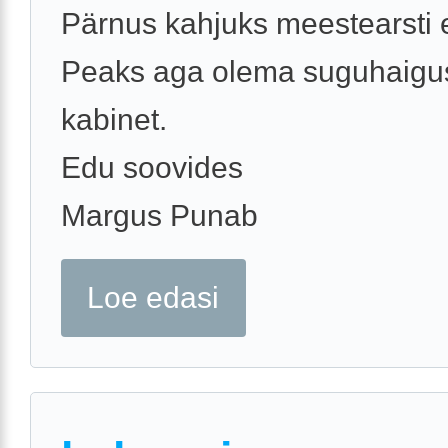
Pärnus kahjuks meestearsti e
Peaks aga olema suguhaigu
kabinet.
Edu soovides
Margus Punab
Loe edasi