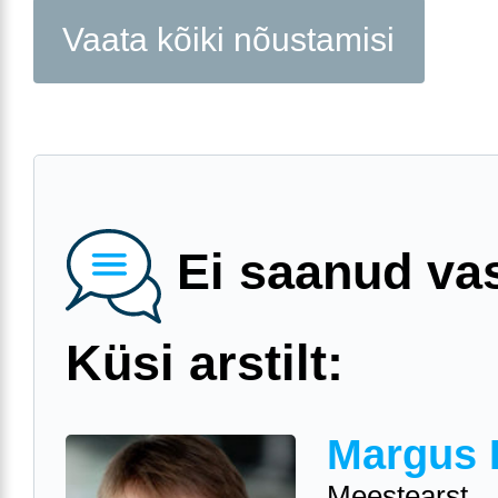
Vaata kõiki nõustamisi
Ei saanud va
Küsi arstilt:
Margus 
Meestearst