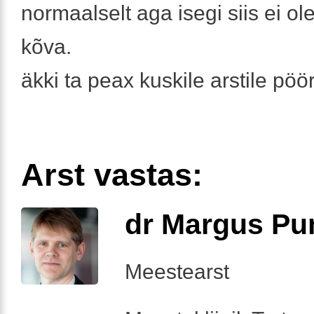
normaalselt aga isegi siis ei ole
kõva.
äkki ta peax kuskile arstile p
Arst vastas:
dr Margus Pu
Meestearst