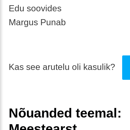
Edu soovides
Margus Punab
Kas see arutelu oli kasulik?
Nõuanded teemal:
Meestearst