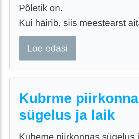
Põletik on.
Kui häirib, siis meestearst ai
Loe edasi
Kubrme piirkonna
sügelus ja laik
Kubeme piirkonnas sügelus j