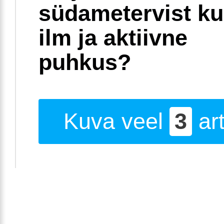
südametervist k
ilm ja aktiivne
puhkus?
Kuva veel
3
art