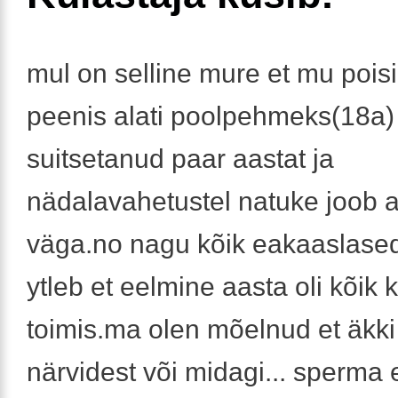
mul on selline mure et mu poisi
peenis alati poolpehmeks(18a)
suitsetanud paar aastat ja
nädalavahetustel natuke joob 
väga.no nagu kõik eakaaslased.
ytleb et eelmine aasta oli kõik k
toimis.ma olen mõelnud et äkki
närvidest või midagi... sperma e