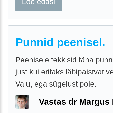
Loe edasi
Punnid peenisel.
Peenisele tekkisid täna punn
just kui eritaks läbipaistvat v
Valu, ega sügelust pole.
Vastas dr Margus