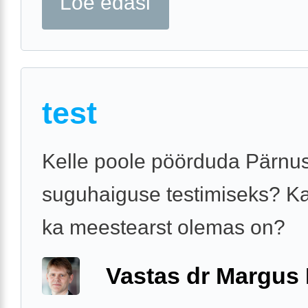
Loe edasi
test
Kelle poole pöörduda Pärnu
suguhaiguse testimiseks? K
ka meestearst olemas on?
Vastas dr Margus