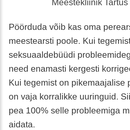
Meestekliinik Tartus 
Pöörduda võib kas oma perears
meestearsti poole. Kui tegemis
seksuaaldebüüdi probleemidega
need enamasti kergesti korrige
Kui tegemist on pikemaajalise
on vaja korralikke uuringuid. Si
pea 100% selle probleemiga m
aidata.