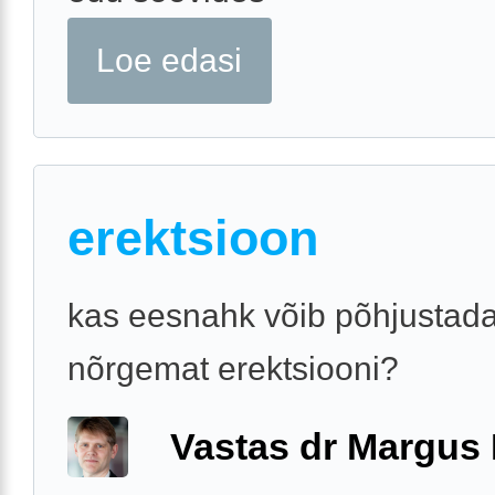
Loe edasi
erektsioon
kas eesnahk võib põhjustad
nõrgemat erektsiooni?
Vastas dr Margus