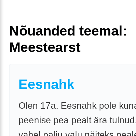
Nõuanded teemal:
Meestearst
Eesnahk
Olen 17a. Eesnahk pole kun
peenise pea pealt ära tulnud
vahel palju valu näiteks peal