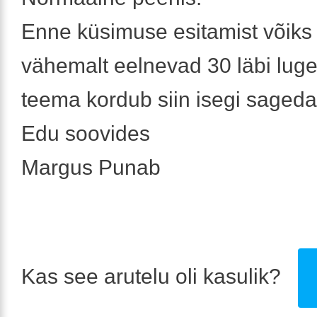
Enne küsimuse esitamist võik
vähemalt eelnevad 30 läbi lug
teema kordub siin isegi sageda
Edu soovides
Margus Punab
Kas see arutelu oli kasulik?