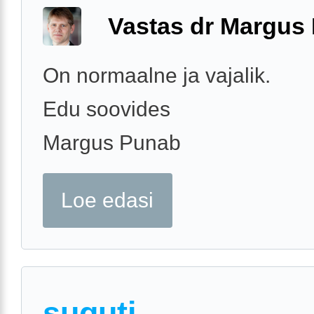
Vastas dr Margus
On normaalne ja vajalik.
Edu soovides
Margus Punab
Loe edasi
suguti