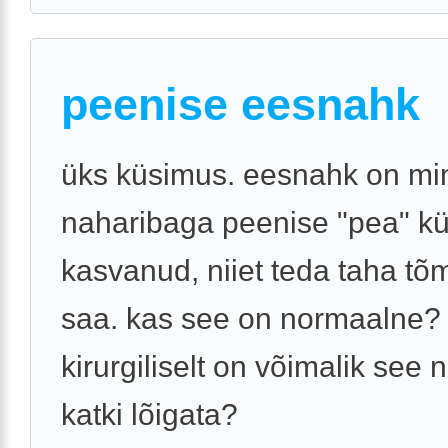
peenise eesnahk
üks küsimus. eesnahk on mi
naharibaga peenise "pea" kü
kasvanud, niiet teda taha tõ
saa. kas see on normaalne?
kirurgiliselt on võimalik see 
katki lõigata?