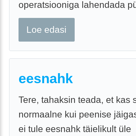
operatsiooniga lahendada p
Loe edasi
eesnahk
Tere, tahaksin teada, et kas 
normaalne kui peenise jäiga
ei tule eesnahk täielikult üle