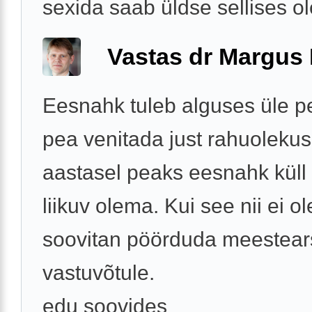
sexida saab üldse sellises o
Vastas dr Margus
Eesnahk tuleb alguses üle p
pea venitada just rahuolekus
aastasel peaks eesnahk küll 
liikuv olema. Kui see nii ei ole
soovitan pöörduda meestears
vastuvõtule.
edu soovides