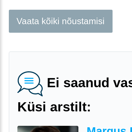
Vaata kõiki nõustamisi
Ei saanud va
Küsi arstilt:
Margus 