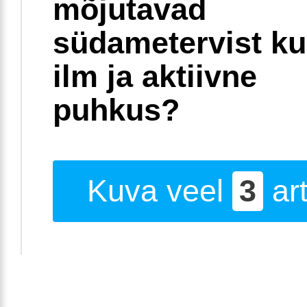
mõjutavad
südametervist k
ilm ja aktiivne
puhkus?
Kuva veel
3
art