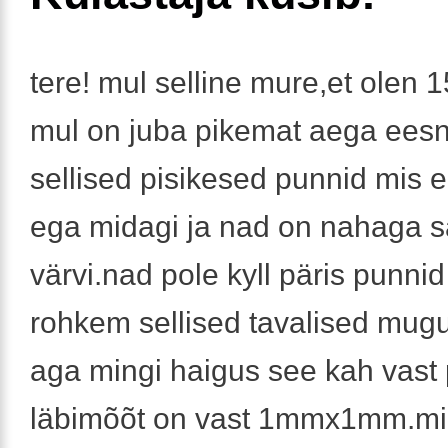
tere! mul selline mure,et olen 
mul on juba pikemat aega ees
sellised pisikesed punnid mis e
ega midagi ja nad on nahaga 
värvi.nad pole kyll päris punni
rohkem sellised tavalised mugul
aga mingi haigus see kah vast 
läbimõõt on vast 1mmx1mm.mi