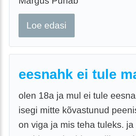
Margus Punab
Loe edasi
eesnahk ei tule m
olen 18a ja mul ei tule eesna
isegi mitte kõvastunud peenis
on viga ja mis teha tuleks. ja