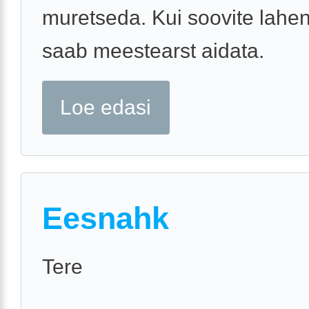
muretseda. Kui soovite lahend
saab meestearst aidata.
Loe edasi
Eesnahk
Tere