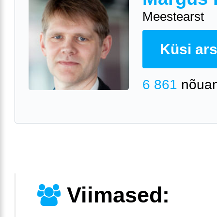
Meestearst
Küsi arst
6 861
nõuan
Viimased: