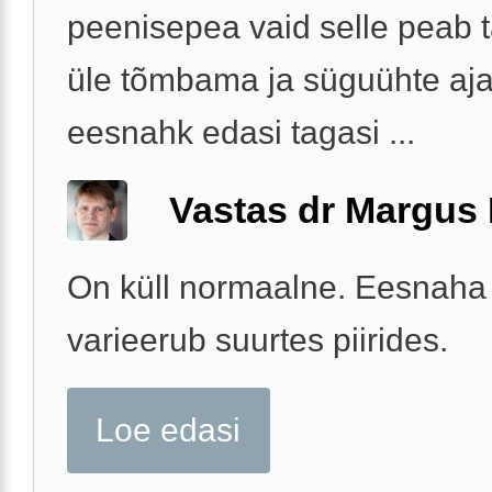
peenisepea vaid selle peab tä
üle tõmbama ja süguühte ajal
eesnahk edasi tagasi ...
Vastas dr Margus
On küll normaalne. Eesnaha
varieerub suurtes piirides.
Loe edasi