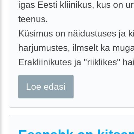
igas Eesti kliinikus, kus on u
teenus.
Küsimus on näidustuses ja ki
harjumustes, ilmselt ka mug
Erakliinikutes ja "riiklikes" hai
Loe edasi