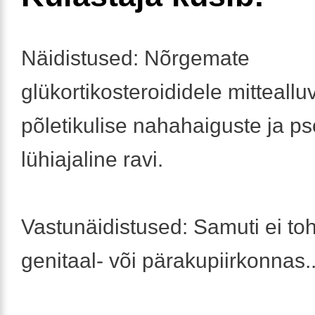
Näidistused: Nõrgemate
glükortikosteroididele mitteallu
põletikulise nahahaiguste ja ps
lühiajaline ravi.
Vastunäidistused: Samuti ei to
genitaal- või pärakupiirkonnas..