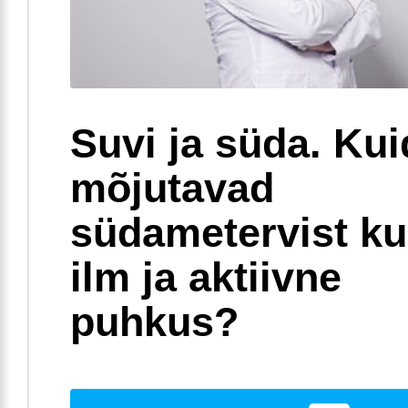
Suvi ja süda. Ku
mõjutavad
südametervist k
ilm ja aktiivne
puhkus?