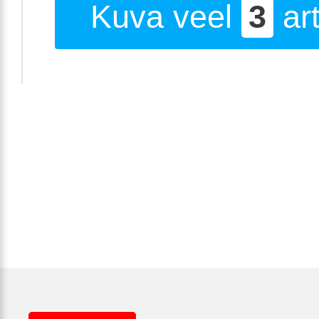
Kuva veel
3
art