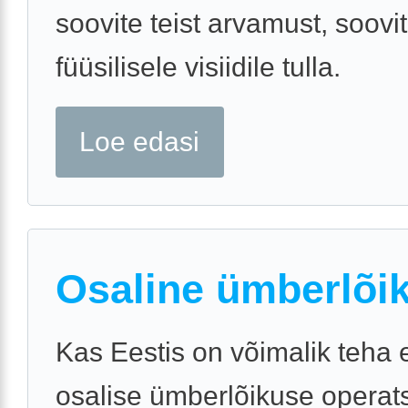
soovite teist arvamust, soovit
füüsilisele visiidile tulla.
Loe edasi
Osaline ümberlõi
Kas Eestis on võimalik teha
osalise ümberlõikuse operats