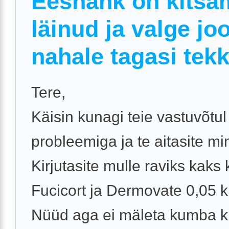
Eesnahk on kitsa
läinud ja valge jo
nahale tagasi tek
Tere,
Käisin kunagi teie vastuvõtu
probleemiga ja te aitasite mi
Kirjutasite mulle raviks kaks
Fucicort ja Dermovate 0,05 
Nüüd aga ei mäleta kumba k