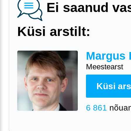
Ei saanud va
Küsi arstilt:
Margus 
Meestearst
Küsi arst
6 861
nõuan