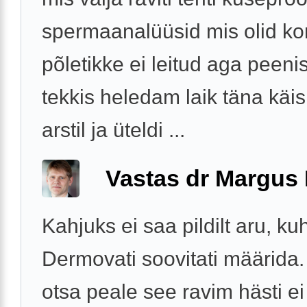
spermaanalüüsid mis olid ko
põletikke ei leitud aga peeni
tekkis heledam laik täna käis
arstil ja üteldi ...
Vastas dr Margus
Kahjuks ei saa pildilt aru, k
Dermovati soovitati määrida. 
otsa peale see ravim hästi ei