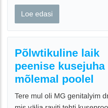
Loe edasi
Põlwtikuline laik
peenise kusejuha
mõlemal poolel
Tere mul oli MG genitalyim d
mis välja raviti tehti kusepro