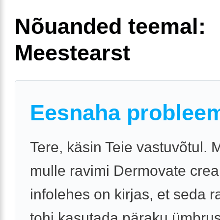
Nõuanded teemal:
Meestearst
Eesnaha problee
Tere, käsin Teie vastuvõtul. 
mulle ravimi Dermovate crea
infolehes on kirjas, et seda r
tohi kasutada päraku ümbrus