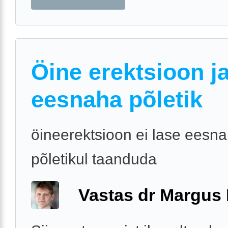
Öine erektsioon j
eesnaha põletik
öineerektsioon ei lase eesn
põletikul taanduda
Vastas dr Margus