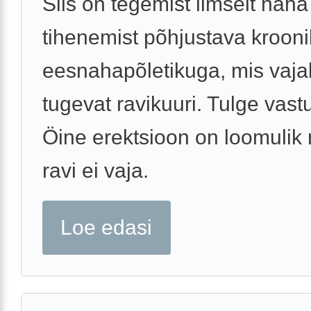
Siis on tegemist ilmselt naha
tihenemist põhjustava krooni
eesnahapõletikuga, mis vajab
tugevat ravikuuri. Tulge vast
Öine erektsioon on loomulik 
ravi ei vaja.
Loe edasi