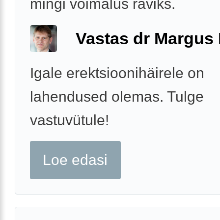
mingi võimalus raviks.
Vastas dr Margus
Igale erektsioonihäirele on
lahendused olemas. Tulge
vastuvütule!
Loe edasi