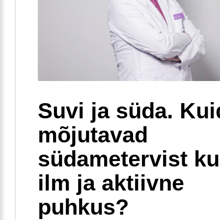
Suvi ja süda. Ku
mõjutavad
südametervist k
ilm ja aktiivne
puhkus?