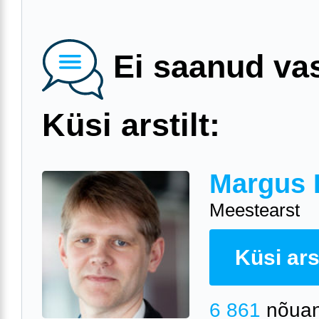
Ei saanud va
Küsi arstilt:
Margus 
Meestearst
Küsi arst
6 861
nõuan