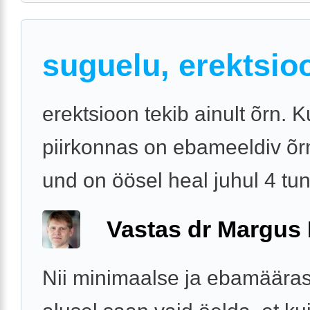
suguelu, erektsio
erektsioon tekib ainult õrn.
piirkonnas on ebameeldiv õrn
und on öösel heal juhul 4 tun
Vastas dr Margus
Nii minimaalse ja ebamääras