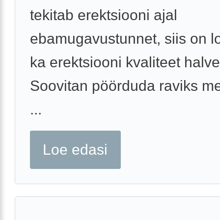
tekitab erektsiooni ajal
ebamugavustunnet, siis on l
ka erektsiooni kvaliteet halv
Soovitan pöörduda raviks me
...
Loe edasi