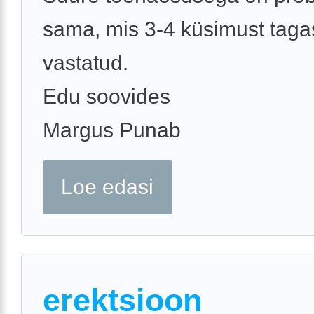
sama, mis 3-4 küsimust taga
vastatud.
Edu soovides
Margus Punab
Loe edasi
erektsioon