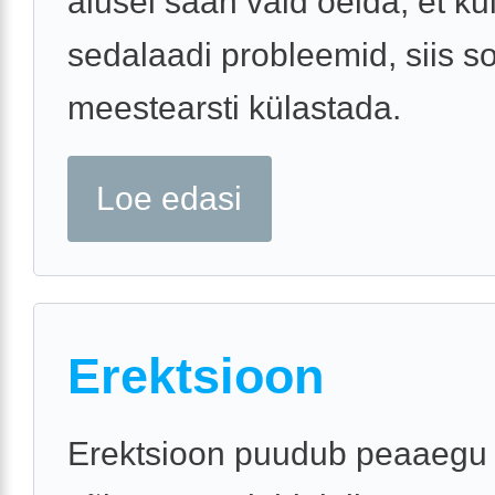
alusel saan vaid öelda, et ku
sedalaadi probleemid, siis s
meestearsti külastada.
Loe edasi
Erektsioon
Erektsioon puudub peaaegu t