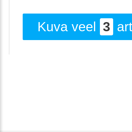
Kuva veel
3
art