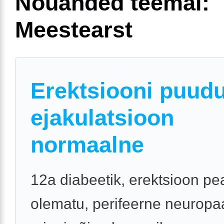
Nõuanded teemal:
Meestearst
Erektsiooni puud
ejakulatsioon
normaalne
12a diabeetik, erektsioon p
olematu, perifeerne neuropa