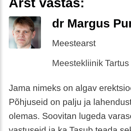
Arst vastas:
dr Margus Pu
Meestearst
Meestekliinik Tartus 
Jama nimeks on algav erektsio
Põhjuseid on palju ja lahendus
olemas. Soovitan lugeda vara
vastuseid ja ka Tasub teada sek