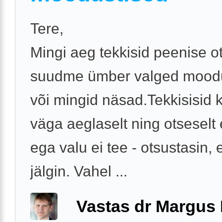
Tere,
Mingi aeg tekkisid peenise o
suudme ümber valged mood
või mingid näsad.Tekkisisid 
väga aeglaselt ning otseselt e
ega valu ei tee - otsustasin, et
jälgin. Vahel ...
Vastas dr Margus