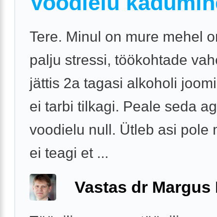
Voodielu kadumin
Tere. Minul on mure mehel o
palju stressi, töökohtade va
jättis 2a tagasi alkoholi joo
ei tarbi tilkagi. Peale seda 
voodielu null. Ütleb asi pole
ei teagi et ...
Vastas dr Margus