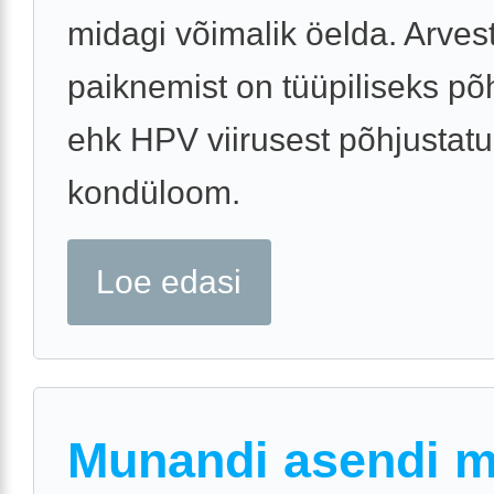
midagi võimalik öelda. Arves
paiknemist on tüüpiliseks põ
ehk HPV viirusest põhjustat
kondüloom.
Loe edasi
Munandi asendi 