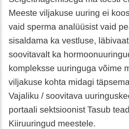
Meeste viljakuse uuring ei koo
vaid sperma analüüsist vaid p
sisaldama ka vestluse, läbivaat
soovitavalt ka hormoonuuringu
kompleksse uuringuga võime 
viljakuse kohta midagi täpsema
Vajaliku / soovitava uuringuske
portaali sektsioonist Tasub tead
Kiiruuringud meestele.