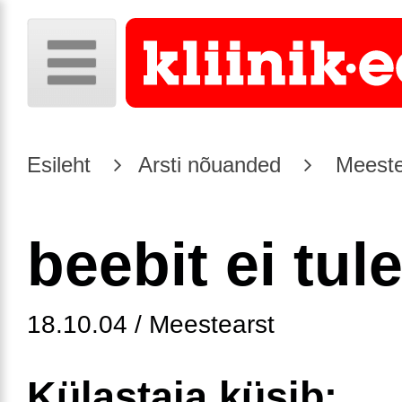
Esileht
Arsti nõuanded
Meeste
beebit ei tul
18.10.04 / Meestearst
Külastaja küsib: