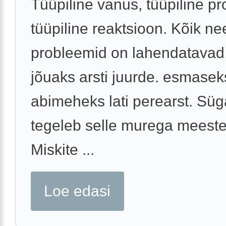
Tüüpiline vanus, tüüpiline p
tüüpiline reaktsioon. Kõik ne
probleemid on lahendatavad,
jõuaks arsti juurde. esmasek
abimeheks lati perearst. Süg
tegeleb selle murega meeste
Miskite ...
Loe edasi