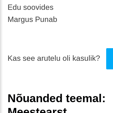
Edu soovides
Margus Punab
Kas see arutelu oli kasulik?
Nõuanded teemal:
Meestearst