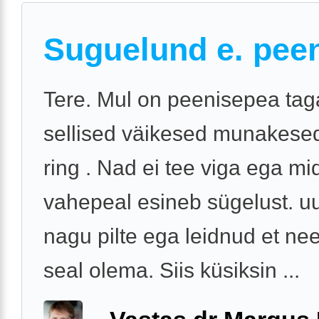
Suguelund e. pee
Tere. Mul on peenisepea tag
sellised väikesed munakesed
ring . Nad ei tee viga ega mi
vahepeal esineb sügelust. uu
nagu pilte ega leidnud et n
seal olema. Siis küsiksin ...