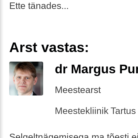
Ette tänades...
Arst vastas:
dr Margus Pu
Meestearst
Meestekliinik Tartus 
Selgeltnägemisega ma tõesti ei 