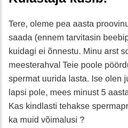
Tere, oleme pea aasta proovinu
saada (ennem tarvitasin beebipi
kuidagi ei õnnestu. Minu arst s
meesterahval Teie poole pöörd
spermat uurida lasta. Ise olen 
lapsi pole, mees minust 5 aast
Kas kindlasti tehakse spermap
ka muid võimalusi ?