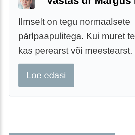
Vastas dr Margus
Ilmselt on tegu normaalsete
pärlpaapulitega. Kui muret te
kas perearst või meestearst.
Loe edasi