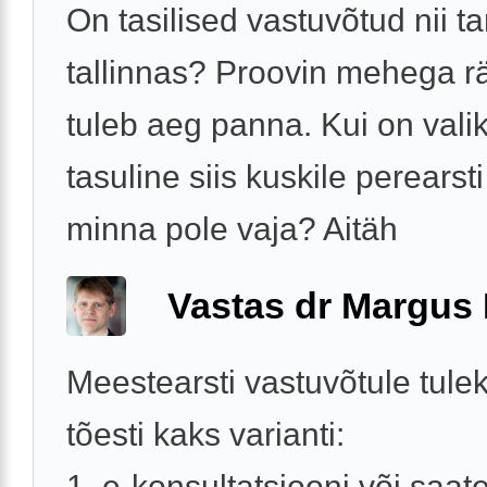
On tasilised vastuvõtud nii ta
tallinnas? Proovin mehega r
tuleb aeg panna. Kui on vali
tasuline siis kuskile perearst
minna pole vaja? Aitäh
Vastas dr Margus
Meestearsti vastuvõtule tule
tõesti kaks varianti:
1. e-konsultatsiooni või saat