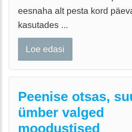
eesnaha alt pesta kord päev
kasutades ...
Loe edasi
Peenise otsas, s
ümber valged
moodustised