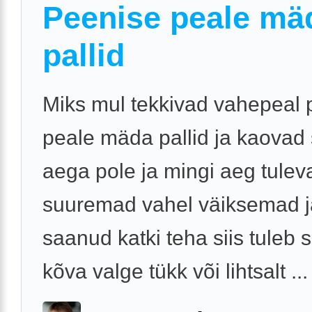
Peenise peale mä
pallid
Miks mul tekkivad vahepeal 
peale mäda pallid ja kaovad s
aega pole ja mingi aeg tulev
suuremad vahel väiksemad j
saanud katki teha siis tuleb s
kõva valge tükk või lihtsalt ...