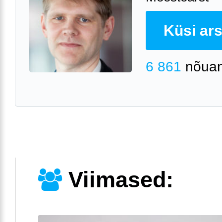
Küsi arst
6 861
nõuan
Viimased: