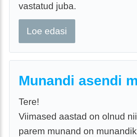
vastatud juba.
Loe edasi
Munandi asendi 
Tere!
Viimased aastad on olnud nii
parem munand on munandiko