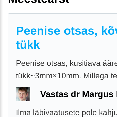
Peenise otsas, kõ
tükk
Peenise otsas, kusitiava äär
tükk~3mm×10mm. Millega t
Vastas dr Margus
Ilma läbivaatusete pole kahj