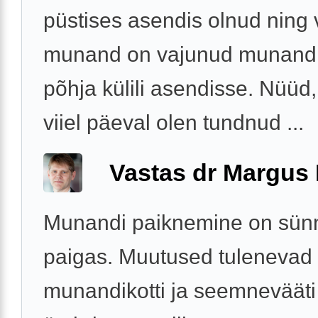
püstises asendis olnud ning
munand on vajunud munandi
põhja külili asendisse. Nüüd,
viiel päeval olen tundnud ...
Vastas dr Margus
Munandi paiknemine on sünni
paigas. Muutused tulenevad
munandikotti ja seemnevääti