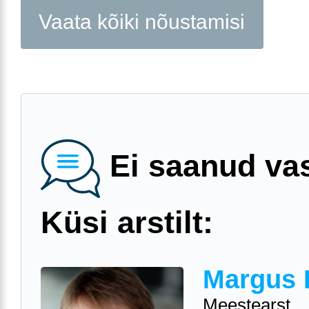
Vaata kõiki nõustamisi
Ei saanud va
Küsi arstilt:
Margus 
Meestearst