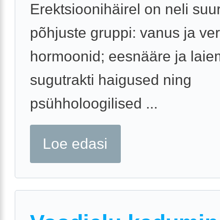
Erektsioonihäirel on neli suur
põhjuste gruppi: vanus ja v
hormoonid; eesnääre ja laie
sugutrakti haigused ning
psühholoogilised ...
Loe edasi