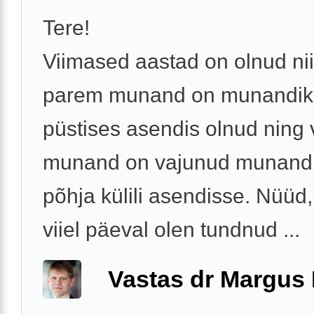
Tere!
Viimased aastad on olnud nii
parem munand on munandiko
püstises asendis olnud ning
munand on vajunud munandi
põhja külili asendisse. Nüüd,
viiel päeval olen tundnud ...
Vastas dr Margus