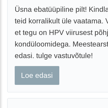
Üsna ebatüüpiline pilt! Kindl
teid korralikult üle vaatama. 
et tegu on HPV viirusest põh
kondüloomidega. Meestearst
edasi. tulge vastuvõtule!
Loe edasi