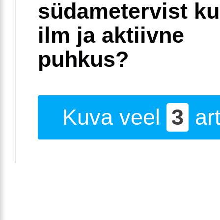
südametervist k
ilm ja aktiivne
puhkus?
Kuva veel
3
art