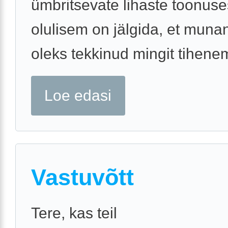
ümbritsevate lihaste toonuse
olulisem on jälgida, et munan
oleks tekkinud mingit tihenemi
Loe edasi
Vastuvõtt
Tere, kas teil