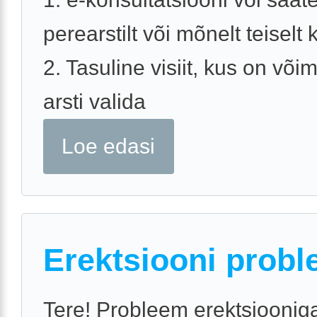
perearstilt või mõnelt teiselt k
2. Tasuline visiit, kus on võim
arsti valida
Loe edasi
Erektsiooni probl
Tere! Probleem erektsiooniga