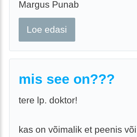
Margus Punab
Loe edasi
mis see on???
tere lp. doktor!
kas on võimalik et peenis võ