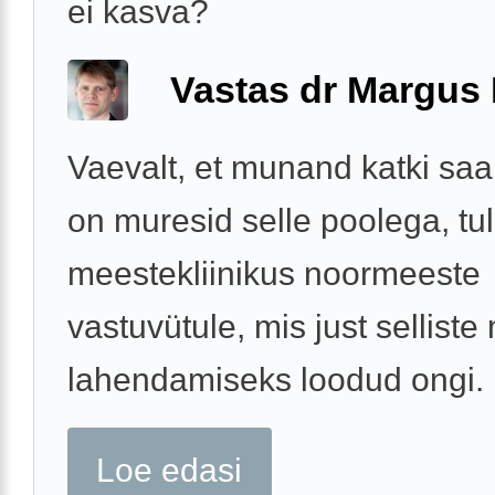
ei kasva?
Vastas dr Margus
Vaevalt, et munand katki saab
on muresid selle poolega, tu
meestekliinikus noormeeste
vastuvütule, mis just sellist
lahendamiseks loodud ongi.
Loe edasi