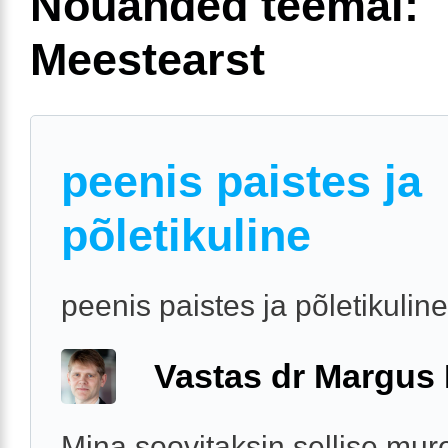
Nõuanded teemal:
Meestearst
peenis paistes ja
põletikuline
peenis paistes ja põletikuline
Vastas dr Margus
Mina soovitaksin sellise mur