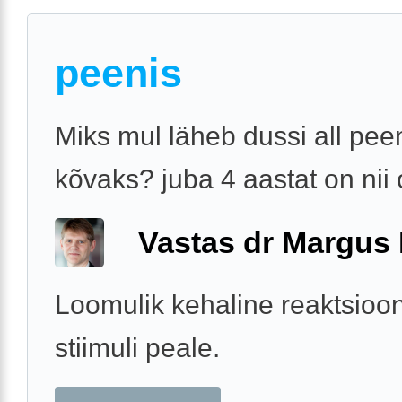
peenis
Miks mul läheb dussi all pee
kõvaks? juba 4 aastat on nii
Vastas dr Margus
Loomulik kehaline reaktsioon
stiimuli peale.