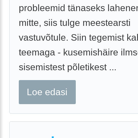
probleemid tänaseks lahenen
mitte, siis tulge meestearsti
vastuvõtule. Siin tegemist ka
teemaga - kusemishäire ilms
sisemistest põletikest ...
Loe edasi