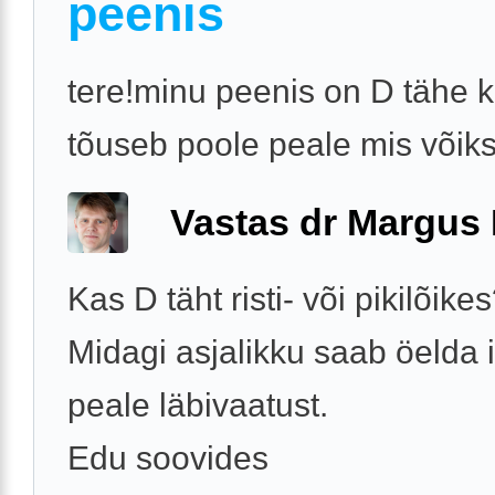
peenis
tere!minu peenis on D tähe k
tõuseb poole peale mis võiks
Vastas dr Margus
Kas D täht risti- või pikilõike
Midagi asjalikku saab öelda i
peale läbivaatust.
Edu soovides