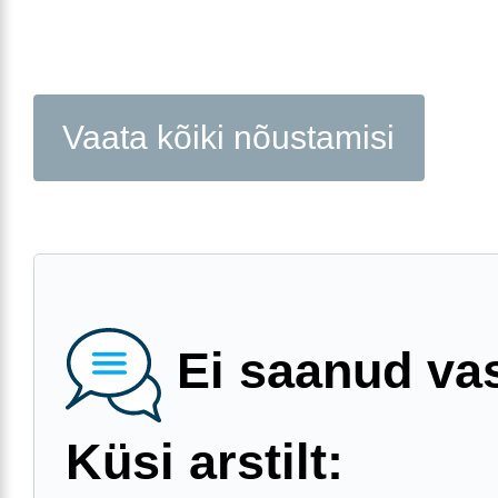
Vaata kõiki nõustamisi
Ei saanud va
Küsi arstilt: