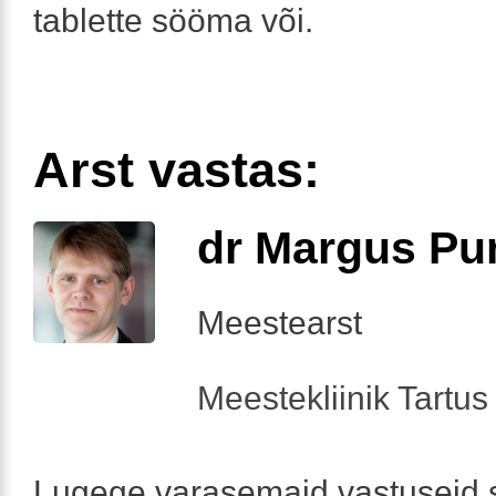
tablette sööma või.
Arst vastas:
dr Margus Pu
Meestearst
Meestekliinik Tartus 
Lugege varasemaid vastuseid 