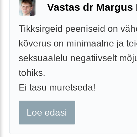
Vastas dr Margus
Tikksirgeid peeniseid on väh
kõverus on minimaalne ja te
seksuaalelu negatiivselt mõj
tohiks.
Ei tasu muretseda!
Loe edasi