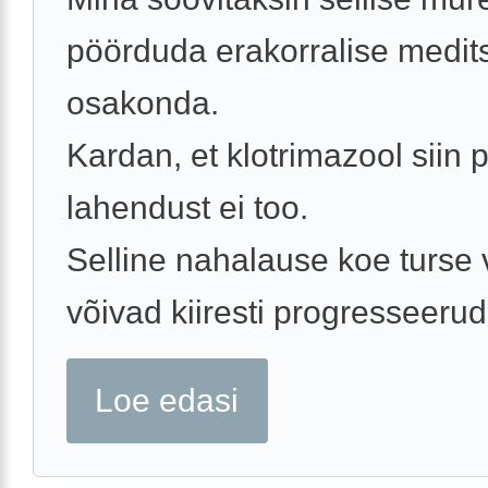
pöörduda erakorralise medits
osakonda.
Kardan, et klotrimazool siin p
lahendust ei too.
Selline nahalause koe turse v
võivad kiiresti progresseeruda
Loe edasi