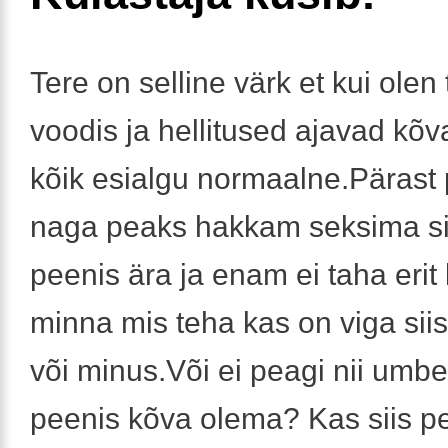
Tere on selline värk et kui ole
voodis ja hellitused ajavad kõv
kõik esialgu normaalne.Pärast 
naga peaks hakkam seksima si
peenis ära ja enam ei taha erit
minna mis teha kas on viga sii
või minus.Või ei peagi nii umbe
peenis kõva olema? Kas siis p