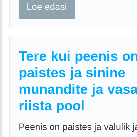
Loe edasi
Tere kui peenis o
paistes ja sinine
munandite ja vas
riista pool
Peenis on paistes ja valulik j