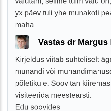
valutam, selline tuim valu on
yx päev tuli yhe munakoti pe
maha
Vastas dr Margus
Kirjeldus viitab suhteliselt ä
munandi või munandimanus
põletikule. Soovitan kiiremas
visiteerida meestearsti.
Edu soovides