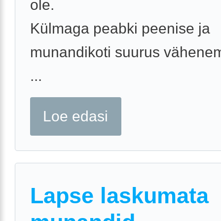
ole.
Külmaga peabki peenise ja
munandikoti suurus vähene
...
Loe edasi
Lapse laskumata