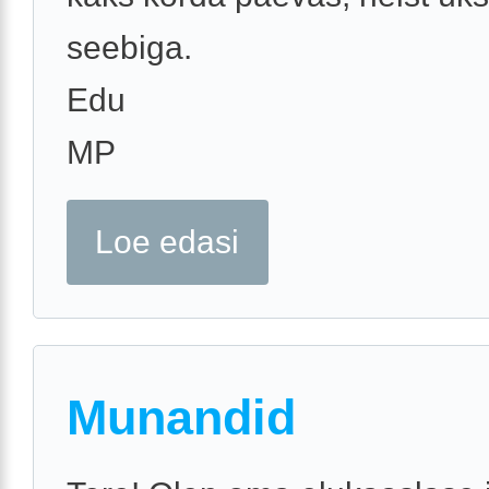
seebiga.
Edu
MP
Loe edasi
Munandid