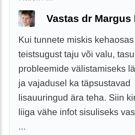
Vastas dr Margus
Kui tunnete miskis kehaosas
teistsugust taju või valu, tas
probleemide välistamiseks l
ja vajadusel ka täpsustavad
lisauuringud ära teha. Siin ki
liiga vähe infot sisuliseks va
...