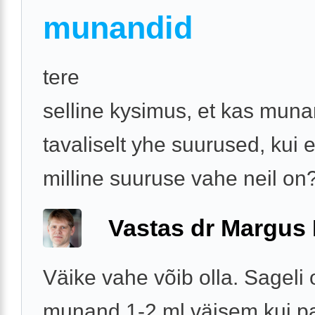
munandid
tere
selline kysimus, et kas mun
tavaliselt yhe suurused, kui ei
milline suuruse vahe neil on
Vastas dr Margus
Väike vahe võib olla. Sageli
munand 1-2 ml väisem kui p