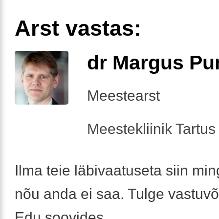
Arst vastas:
dr Margus Pu
Meestearst
Meestekliinik Tartus 
Ilma teie läbivaatuseta siin ming
nõu anda ei saa. Tulge vastuvõ
Edu soovides