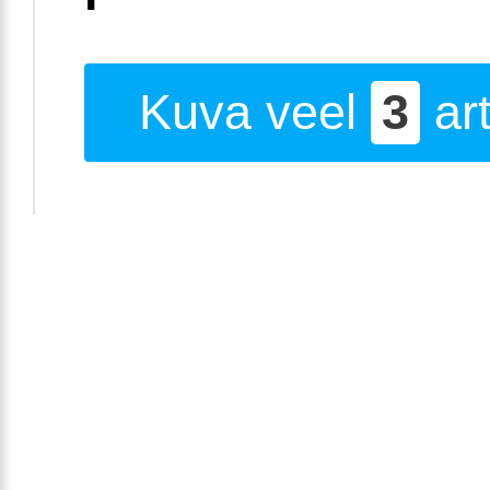
Kuva veel
3
art