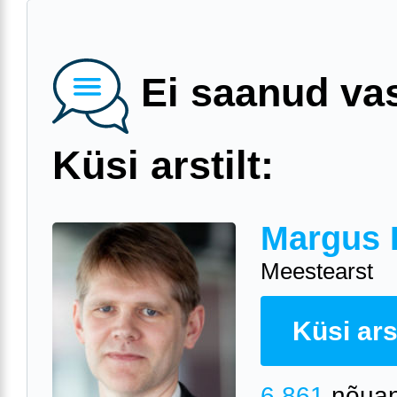
Ei saanud va
Küsi arstilt:
Margus 
Meestearst
Küsi arst
6 861
nõuan