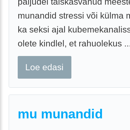
paljudel täiskasvanud meeste
munandid stressi või külma 
ka seksi ajal kubemekanaliss
olete kindlel, et rahuolekus ..
Loe edasi
mu munandid