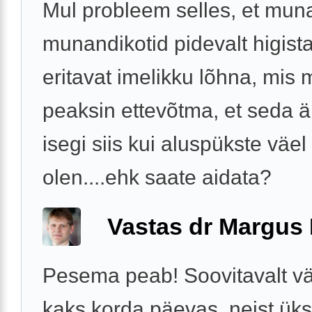
Mul probleem selles, et mun
munandikotid pidevalt higist
eritavat imelikku lõhna, mis 
peaksin ettevõtma, et seda 
isegi siis kui aluspükste väel
olen....ehk saate aidata?
Vastas dr Margus
Pesema peab! Soovitavalt v
kaks korda päevas, neist üks