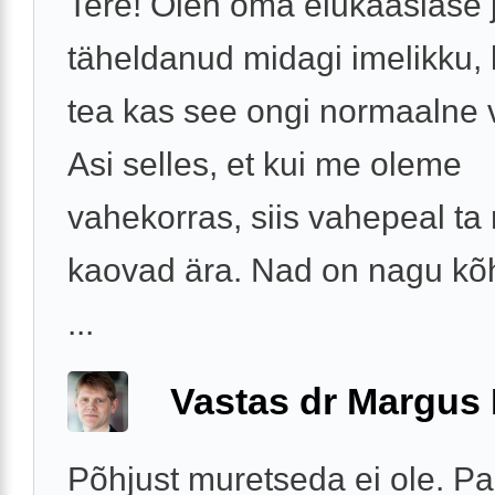
Tere! Olen oma elukaaslase 
täheldanud midagi imelikku, 
tea kas see ongi normaalne v
Asi selles, et kui me oleme
vahekorras, siis vahepeal t
kaovad ära. Nad on nagu k
...
Vastas dr Margus
Põhjust muretseda ei ole. Pa