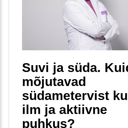
Suvi ja süda. Ku
mõjutavad
südametervist k
ilm ja aktiivne
puhkus?