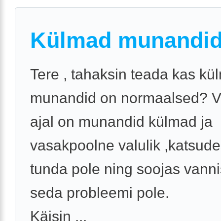
Külmad munandi
Tere , tahaksin teada kas kü
munandid on normaalsed? V
ajal on munandid külmad ja
vasakpoolne valulik ,katsude
tunda pole ning soojas vannis
seda probleemi pole.
Käisin ...