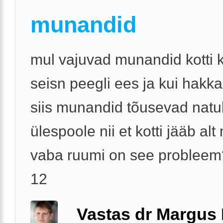
munandid
mul vajuvad munandid kotti 
seisn peegli ees ja kui hakka
siis munandid tõusevad nat
ülespoole nii et kotti jääb alt
vaba ruumi on see probleem
12
Vastas dr Margus