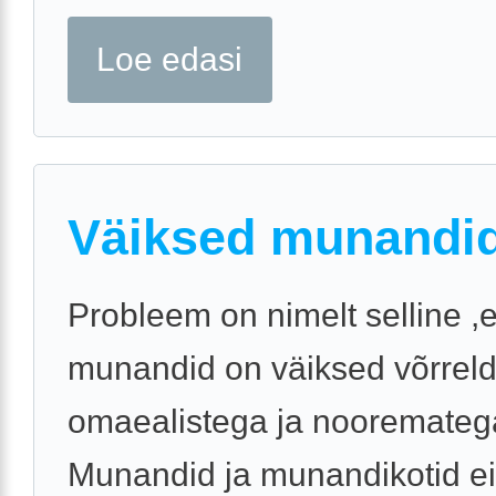
Loe edasi
Väiksed munandi
Probleem on nimelt selline ,e
munandid on väiksed võrreld
omaealistega ja nooremateg
Munandid ja munandikotid ei