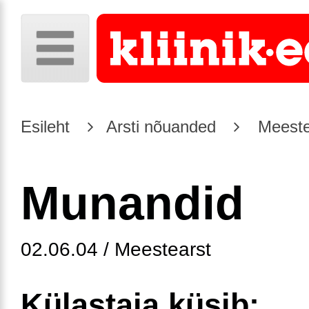
Esileht
Arsti nõuanded
Meeste
Munandid
02.06.04 / Meestearst
Külastaja küsib: