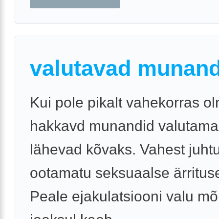
valutavad munand
Kui pole pikalt vahekorras o
hakkavd munandid valutama
lähevad kõvaks. Vahest juht
ootamatu seksuaalse ärrituse
Peale ejakulatsiooni valu mõ