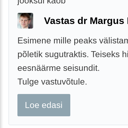
jooksul kaob
Vastas dr Margus
Esimene mille peaks välista
põletik sugutraktis. Teiseks
eesnäärme seisundit.
Tulge vastuvõtule.
Loe edasi