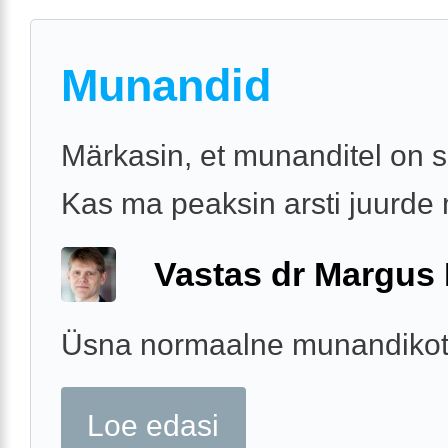
Munandid
Märkasin, et munanditel on s
Kas ma peaksin arsti juurd
Vastas dr Margus
Üsna normaalne munandikot
Loe edasi