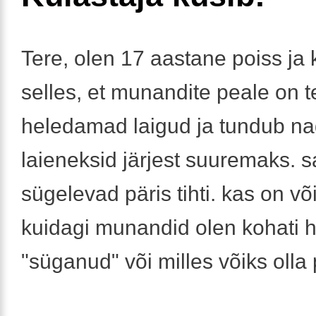
Tere, olen 17 aastane poiss ja
selles, et munandite peale on 
heledamad laigud ja tundub n
laieneksid järjest suuremaks. 
sügelevad päris tihti. kas on või
kuidagi munandid olen kohati
"süganud" või milles võiks olla