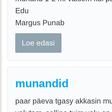
Edu
Margus Punab
Loe edasi
munandid
paar päeva tgasy akkasin m