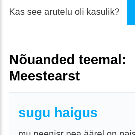
Kas see arutelu oli kasulik?
Nõuanded teemal:
Meestearst
sugu haigus
mu peenisr pea äärel on pais