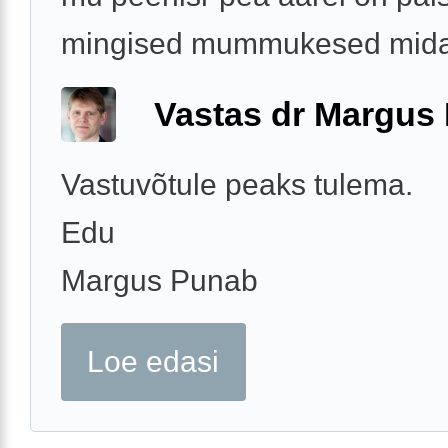
mingised mummukesed mida
Vastas dr Margus
Vastuvõtule peaks tulema.
Edu
Margus Punab
Loe edasi