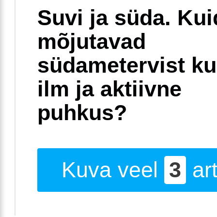
Suvi ja süda. Ku
mõjutavad
südametervist k
ilm ja aktiivne
puhkus?
Kuva veel
3
art