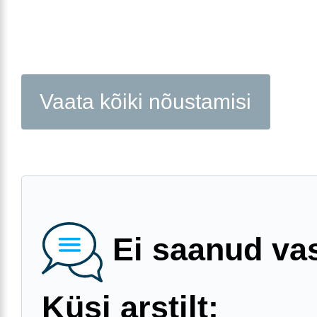
Vaata kõiki nõustamisi
Ei saanud va
Küsi arstilt: