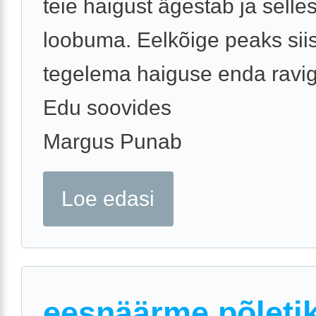
teie haigust ägestab ja sellest
loobuma. Eelkõige peaks siis
tegelema haiguse enda ravig
Edu soovides
Margus Punab
Loe edasi
eesnäärme põleti