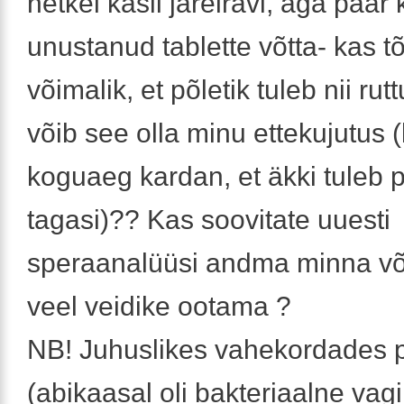
hetkel käsil järelravi, aga paar
unustanud tablette võtta- kas tõ
võimalik, et põletik tuleb nii rut
võib see olla minu ettekujutus 
koguaeg kardan, et äkki tuleb p
tagasi)?? Kas soovitate uuesti
speraanalüüsi andma minna võ
veel veidike ootama ?
NB! Juhuslikes vahekordades 
(abikaasal oli bakteriaalne vagi