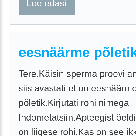
Loe edasi
eesnäärme põleti
Tere.Käisin sperma proovi a
siis avastati et on eesnäärm
põletik.Kirjutati rohi nimega
Indometatsiin.Apteegist öeldi
on liigese rohi.Kas on see ik