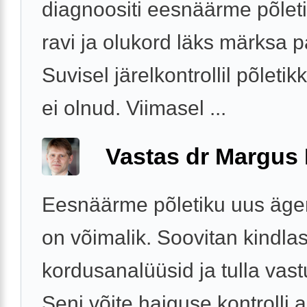
diagnoositi eesnäärme põleti
ravi ja olukord läks märksa 
Suvisel järelkontrollil põleti
ei olnud. Viimasel ...
Vastas dr Margus
Eesnäärme põletiku uus äg
on võimalik. Soovitan kindlas
kordusanalüüsid ja tulla vast
Seni võite haiguse kontrolli a