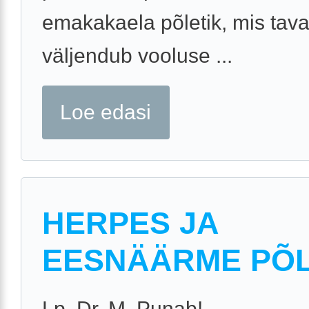
emakakaela põletik, mis taval
väljendub vooluse ...
Loe edasi
HERPES JA
EESNÄÄRME PÕL
Lp. Dr. M. Punab!