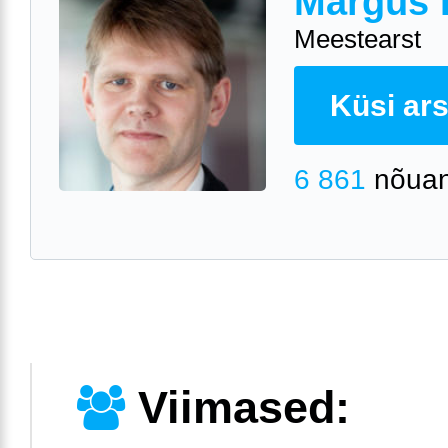
Margus 
Meestearst
Küsi arst
6 861
nõuan
Viimased: