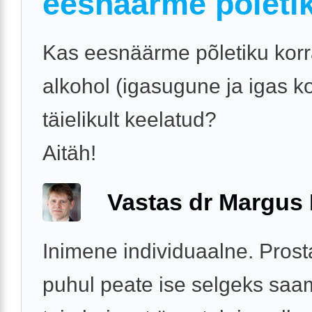
eesnäärme põleti
Kas eesnäärme põletiku korr
alkohol (igasugune ja igas k
täielikult keelatud?
Aitäh!
Vastas dr Margus
Inimene individuaalne. Prosta
puhul peate ise selgeks saa