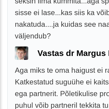
seksin ilma kummita...aga s
sisse ei lase...kas siis ka võ
nakatuda....ja kuidas see naa
väljendub?
Vastas dr Margus
Aga miks te oma haigust ei r
Katkestatud suguühe ei kaitse
ega partnerit. Põletikulise pro
puhul võib partneril tekkita t