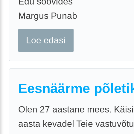
Edu soovides
Margus Punab
Loe edasi
Eesnäärme põleti
Olen 27 aastane mees. Käisi
aasta kevadel Teie vastuvõtu