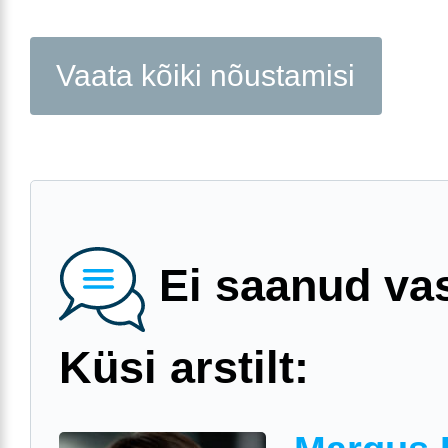
Vaata kõiki nõustamisi
Ei saanud va
Küsi arstilt: