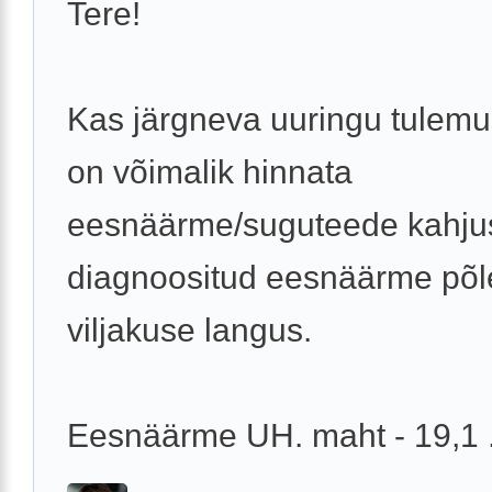
Tere!
Kas järgneva uuringu tulemu
on võimalik hinnata
eesnäärme/suguteede kahju
diagnoositud eesnäärme põle
viljakuse langus.
Eesnäärme UH. maht - 19,1 .