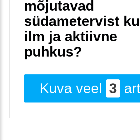
mõjutavad
südametervist k
ilm ja aktiivne
puhkus?
Kuva veel
3
art