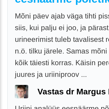
Mõni päev ajab väga tihti piss
siis, kui palju ei joo, ja pärast
urineerimist tuleb tavalisest
n.ö. tilku järele. Samas mõn
kõik täiesti korras. Käisin per
juures ja uriiniproov ...
Vastas dr Margus
Uriini analüüs eesnäärme põl