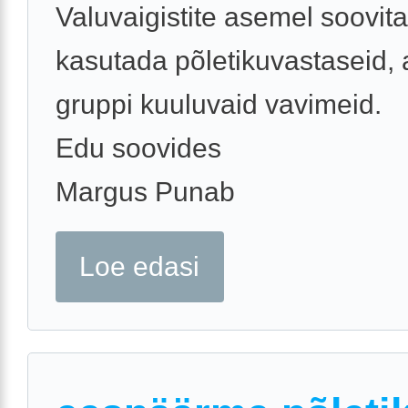
Valuvaigistite asemel soovit
kasutada põletikuvastaseid, a
gruppi kuuluvaid vavimeid.
Edu soovides
Margus Punab
Loe edasi