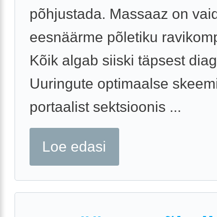
põhjustada. Massaaz on vai
eesnäärme põletiku ravikomp
Kõik algab siiski täpsest dia
Uuringute optimaalse skeemi
portaalist sektsioonis ...
Loe edasi