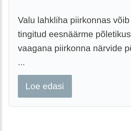
Valu lahkliha piirkonnas võib 
tingitud eesnäärme põletikus
vaagana piirkonna närvide põ
...
Loe edasi