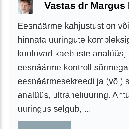
Vastas dr Margus
Eesnäärme kahjustust on võ
hinnata uuringute kompleksi
kuuluvad kaebuste analüüs,
eesnäärme kontroll sõrmega
eesnäärmesekreedi ja (või)
analüüs, ultraheliuuring. Ant
uuringus selgub, ...