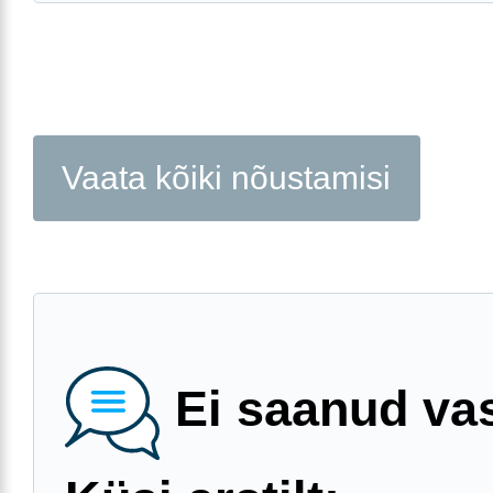
Vaata kõiki nõustamisi
Ei saanud va