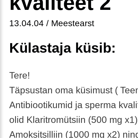
kvaliteet 2
13.04.04 / Meestearst
Külastaja küsib:
Tere!
Täpsustan oma küsimust ( Tee
Antibiootikumid ja sperma kvali
olid Klaritromütsiin (500 mg x1)
Amoksitsilliin (1000 mg x2) nin