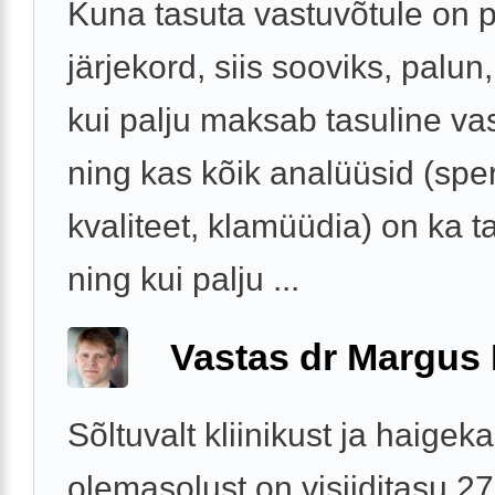
Kuna tasuta vastuvõtule on p
järjekord, siis sooviks, palun
kui palju maksab tasuline vas
ning kas kõik analüüsid (sp
kvaliteet, klamüüdia) on ka t
ning kui palju ...
Vastas dr Margus
Sõltuvalt kliinikust ja haigek
olemasolust on visiiditasu 2