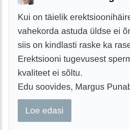
Kui on täielik erektsioonihäir
vahekorda astuda üldse ei õ
siis on kindlasti raske ka ras
Erektsiooni tugevusest sper
kvaliteet ei sõltu.
Edu soovides, Margus Puna
Loe edasi