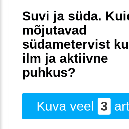
Suvi ja süda. Ku
mõjutavad
südametervist k
ilm ja aktiivne
puhkus?
Kuva veel
3
art