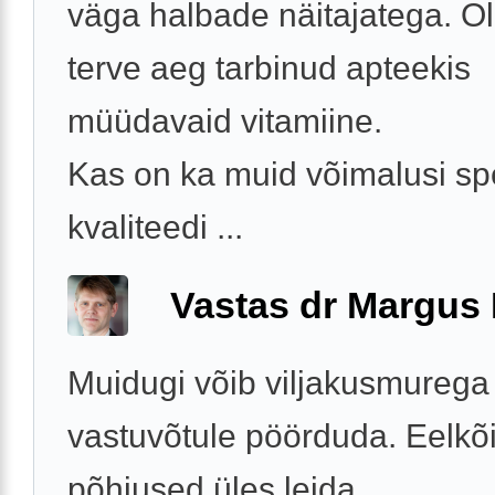
väga halbade näitajatega. O
terve aeg tarbinud apteekis
müüdavaid vitamiine.
Kas on ka muid võimalusi s
kvaliteedi ...
Vastas dr Margus
Muidugi võib viljakusmurega
vastuvõtule pöörduda. Eelkõi
põhjused üles leida.