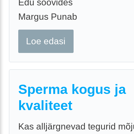
Edu soovides
Margus Punab
Loe edasi
Sperma kogus ja
kvaliteet
Kas alljärgnevad tegurid mõ