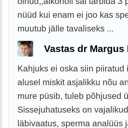
olnud,,alkoholi sai tarbida 3
nüüd kui enam ei joo kas sp
muutub jälle tavaliseks ...
Vastas dr Margus
Kahjuks ei oska siin piiratud 
alusel miskit asjalikku nõu a
mure püsib, tuleb põhjused ü
Sissejuhatuseks on vajaliku
läbivaatus, sperma analüüs 