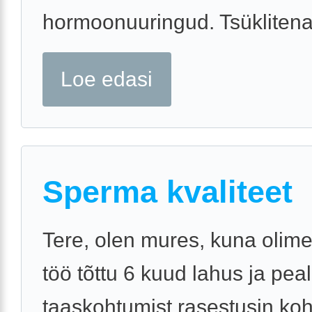
hormoonuuringud. Tsüklitena 
Loe edasi
Sperma kvaliteet
Tere, olen mures, kuna oli
töö tõttu 6 kuud lahus ja pea
taaskohtumist rasestusin ko