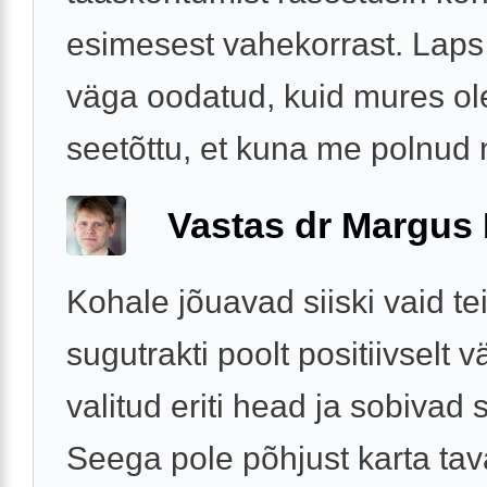
esimesest vahekorrast. Laps 
väga oodatud, kuid mures ol
seetõttu, et kuna me polnud n
Vastas dr Margus
Kohale jõuavad siiski vaid te
sugutrakti poolt positiivselt v
valitud eriti head ja sobivad 
Seega pole põhjust karta tav