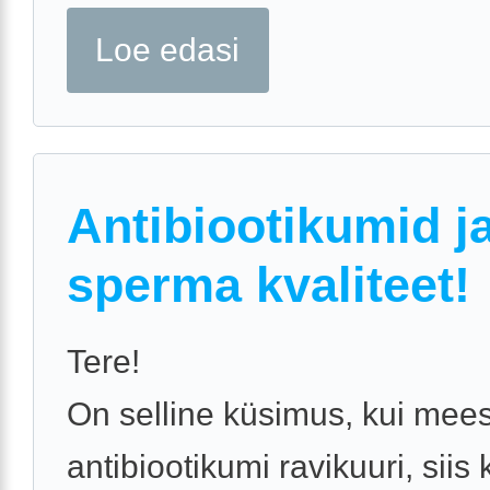
Loe edasi
Antibiootikumid j
sperma kvaliteet!
Tere!
On selline küsimus, kui mees
antibiootikumi ravikuuri, siis