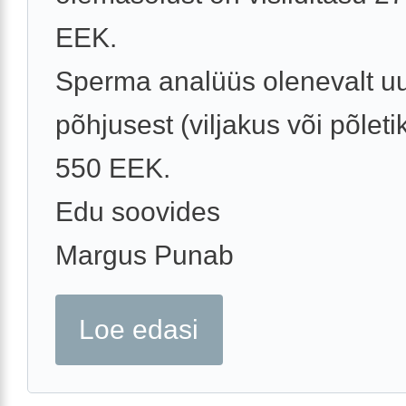
EEK.
Sperma analüüs olenevalt u
põhjusest (viljakus või põleti
550 EEK.
Edu soovides
Margus Punab
Loe edasi