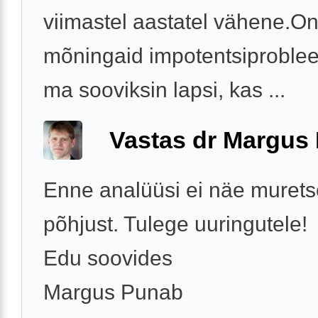
viimastel aastatel vähene.O
mõningaid impotentsiproble
ma sooviksin lapsi, kas ...
Vastas dr Margus
Enne analüüsi ei näe muret
põhjust. Tulege uuringutele!
Edu soovides
Margus Punab