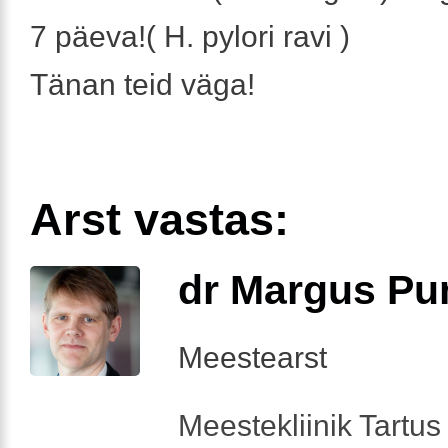
7 päeva!( H. pylori ravi )
Tänan teid väga!
Arst vastas:
dr Margus Pu
Meestearst
Meestekliinik Tartus 