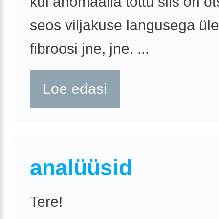
kui anomaalia tõttu siis on o
seos viljakuse langusega üle 
fibroosi jne, jne. ...
Loe edasi
analüüsid
Tere!