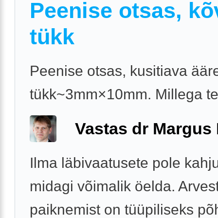
Peenise otsas, kõ
tükk
Peenise otsas, kusitiava äär
tükk~3mm×10mm. Millega t
Vastas dr Margus
Ilma läbivaatusete pole kahj
midagi võimalik öelda. Arves
paiknemist on tüüpiliseks põ