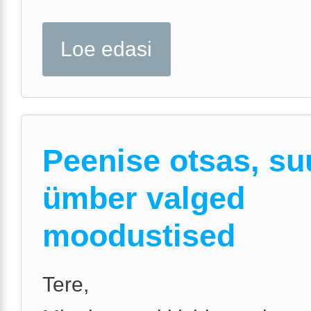
Loe edasi
Peenise otsas, s
ümber valged
moodustised
Tere,