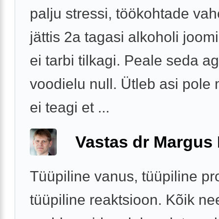
palju stressi, töökohtade va
jättis 2a tagasi alkoholi joo
ei tarbi tilkagi. Peale seda 
voodielu null. Ütleb asi pole
ei teagi et ...
Vastas dr Margus
Tüüpiline vanus, tüüpiline p
tüüpiline reaktsioon. Kõik ne