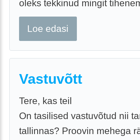
oleks tekkinud mingit tihenemi
Loe edasi
Vastuvõtt
Tere, kas teil
On tasilised vastuvõtud nii ta
tallinnas? Proovin mehega r