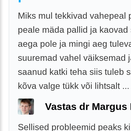
Miks mul tekkivad vahepeal 
peale mäda pallid ja kaovad s
aega pole ja mingi aeg tulev
suuremad vahel väiksemad j
saanud katki teha siis tuleb s
kõva valge tükk või lihtsalt ...
Vastas dr Margus
Sellised probleemid peaks ki