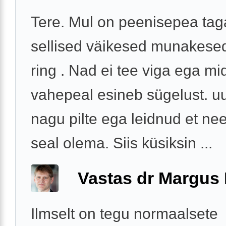
Tere. Mul on peenisepea tag
sellised väikesed munakesed
ring . Nad ei tee viga ega mi
vahepeal esineb sügelust. uu
nagu pilte ega leidnud et n
seal olema. Siis küsiksin ...
Vastas dr Margus
Ilmselt on tegu normaalsete