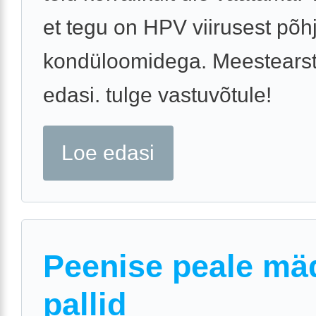
et tegu on HPV viirusest põh
kondüloomidega. Meestearst
edasi. tulge vastuvõtule!
Loe edasi
Peenise peale mä
pallid