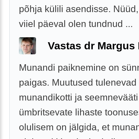
põhja külili asendisse. Nüüd,
viiel päeval olen tundnud ...
Vastas dr Margus
Munandi paiknemine on sünni
paigas. Muutused tulenevad
munandikotti ja seemnevääti
ümbritsevate lihaste toonuse
olulisem on jälgida, et munan