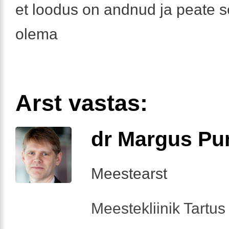
et loodus on andnud ja peate s
olema
Arst vastas:
dr Margus Pu
Meestearst
Meestekliinik Tartus 