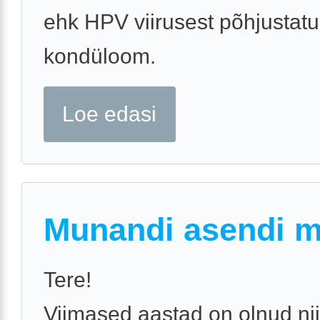
ehk HPV viirusest põhjustat
kondüloom.
Loe edasi
Munandi asendi 
Tere!
Viimased aastad on olnud nii