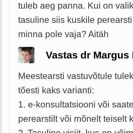
tuleb aeg panna. Kui on vali
tasuline siis kuskile perearst
minna pole vaja? Aitäh
Vastas dr Margus
Meestearsti vastuvõtule tule
tõesti kaks varianti:
1. e-konsultatsiooni või saat
perearstilt või mõnelt teiselt k
2. Tasuline visiit, kus on võim