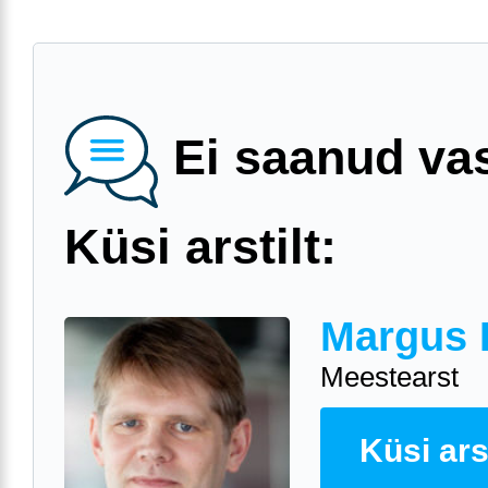
Ei saanud va
Küsi arstilt:
Margus 
Meestearst
Küsi arst