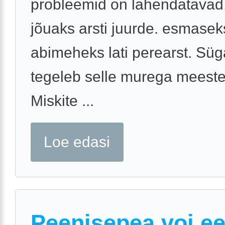
probleemid on lahendatavad,
jõuaks arsti juurde. esmasek
abimeheks lati perearst. Süg
tegeleb selle murega meeste
Miskite ...
Loe edasi
Peenisepea voi e