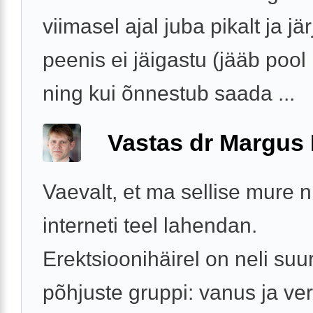
viimasel ajal juba pikalt ja jär
peenis ei jäigastu (jääb pool
ning kui õnnestub saada ...
Vastas dr Margus
Vaevalt, et ma sellise mure 
interneti teel lahendan.
Erektsioonihäirel on neli suur
põhjuste gruppi: vanus ja v