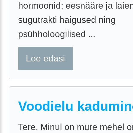
hormoonid; eesnääre ja laie
sugutrakti haigused ning
psühholoogilised ...
Loe edasi
Voodielu kadumin
Tere. Minul on mure mehel o