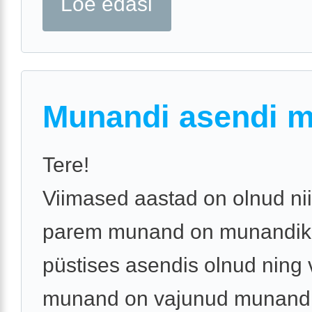
Loe edasi
Munandi asendi 
Tere!
Viimased aastad on olnud nii
parem munand on munandiko
püstises asendis olnud ning
munand on vajunud munandi