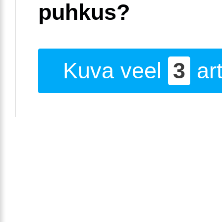
puhkus?
Kuva veel
3
art