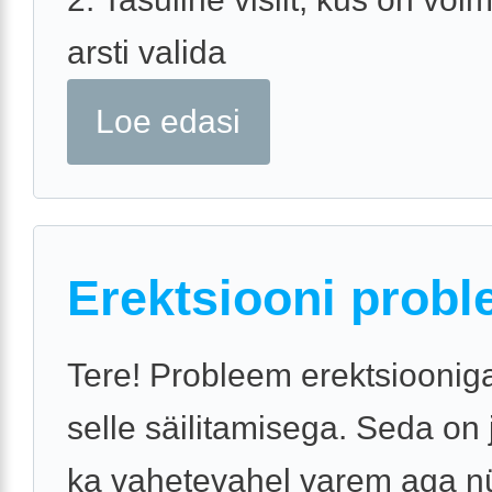
arsti valida
Loe edasi
Erektsiooni probl
Tere! Probleem erektsiooniga
selle säilitamisega. Seda on
ka vahetevahel varem aga n