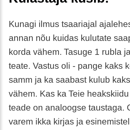
Kunagi ilmus tsaariajal ajalehe
annan nõu kuidas kulutate saa
korda vähem. Tasuge 1 rubla j
teate. Vastus oli - pange kaks 
samm ja ka saabast kulub kaks
vähem. Kas ka Teie heakskiid
teade on analoogse taustaga. O
varem ikka kirjas ja esinemiste