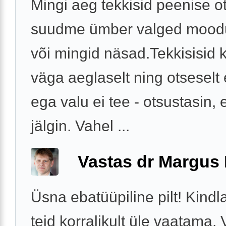
Mingi aeg tekkisid peenise o
suudme ümber valged mood
või mingid näsad.Tekkisisid 
väga aeglaselt ning otseselt e
ega valu ei tee - otsustasin, et
jälgin. Vahel ...
Vastas dr Margus
Üsna ebatüüpiline pilt! Kindl
teid korralikult üle vaatama. 