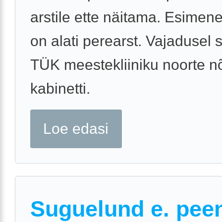
arstile ette näitama. Esime
on alati perearst. Vajadusel s
TÜK meestekliiniku noorte n
kabinetti.
Loe edasi
Suguelund e. pee