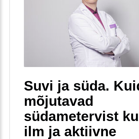
Suvi ja süda. Ku
mõjutavad
südametervist k
ilm ja aktiivne