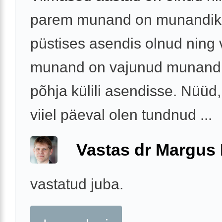
parem munand on munandiko
püstises asendis olnud ning
munand on vajunud munandi
põhja külili asendisse. Nüüd,
viiel päeval olen tundnud ...
Vastas dr Margus
vastatud juba.