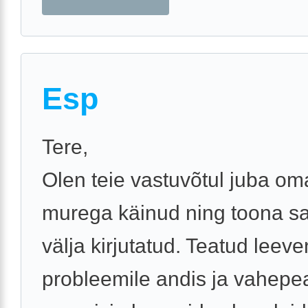
Esp
Tere,
Olen teie vastuvõtul juba om
murega käinud ning toona sai
välja kirjutatud. Teatud leev
probleemile andis ja vahepe