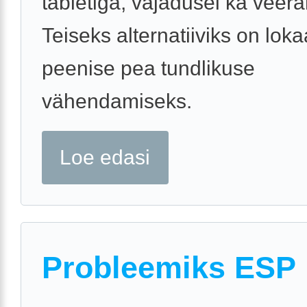
tabletiga, vajadusel ka veera
Teiseks alternatiiviks on loka
peenise pea tundlikuse
vähendamiseks.
Loe edasi
Probleemiks ESP