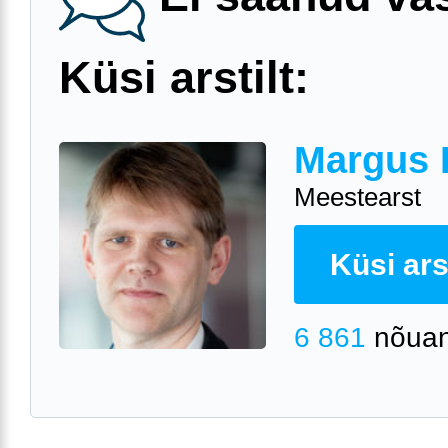
Küsi arstilt:
Margus 
Meestearst
Küsi arst
6 861
nõuan