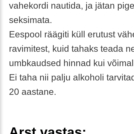
vahekordi nautida, ja jätan pi
seksimata.
Eespool räägiti küll erutust vä
ravimitest, kuid tahaks teada 
umbkaudsed hinnad kui võimal
Ei taha nii palju alkoholi tarvita
20 aastane.
Arst vastas: