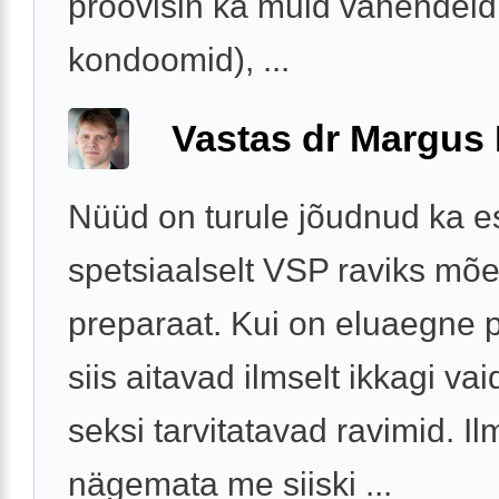
proovisin ka muid vahendeid 
kondoomid), ...
Vastas dr Margus
Nüüd on turule jõudnud ka 
spetsiaalselt VSP raviks mõ
preparaat. Kui on eluaegne 
siis aitavad ilmselt ikkagi va
seksi tarvitatavad ravimid. Il
nägemata me siiski ...