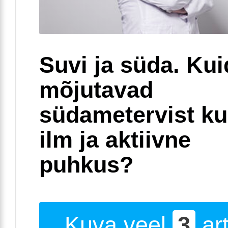
Suvi ja süda. Ku
mõjutavad
südametervist k
ilm ja aktiivne
puhkus?
Kuva veel
3
art