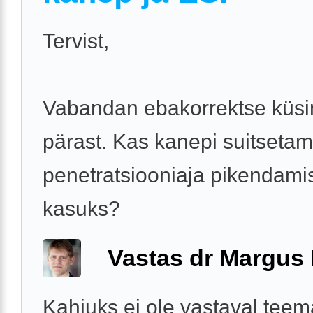
Tervist,
Vabandan ebakorrektse küs
pärast. Kas kanepi suitsetam
penetratsiooniaja pikendami
kasuks?
Vastas dr Margus
Kahjuks ei ole vastaval teem