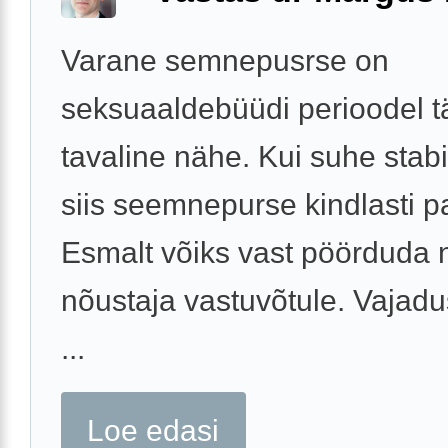
Varane semnepusrse on
seksuaaldebüüdi perioodel tä
tavaline nähe. Kui suhe stabi
siis seemnepurse kindlasti p
Esmalt võiks vast pöörduda 
nõustaja vastuvõtule. Vajadu
...
Loe edasi