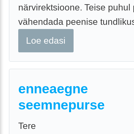
närvirektsioone. Teise puhul
vähendada peenise tundlikus
Loe edasi
enneaegne
seemnepurse
Tere