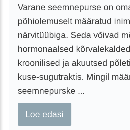
Varane seemnepurse on om
põhiolemuselt määratud ini
närvitüübiga. Seda võivad m
hormonaalsed kõrvalekalded
kroonilised ja akuutsed põlet
kuse-sugutraktis. Mingil määr
seemnepurske ...
Loe edasi