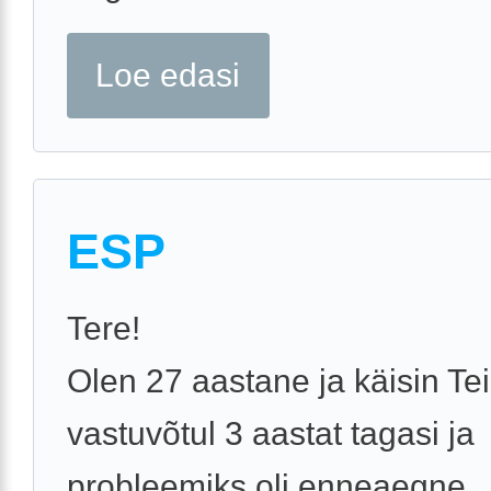
Loe edasi
ESP
Tere!
Olen 27 aastane ja käisin Te
vastuvõtul 3 aastat tagasi ja
probleemiks oli enneaegne