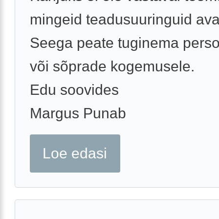
mingeid teadusuuringuid ava
Seega peate tuginema perso
või sõprade kogemusele.
Edu soovides
Margus Punab
Loe edasi