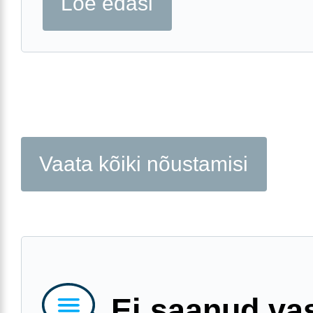
Loe edasi
Vaata kõiki nõustamisi
Ei saanud va