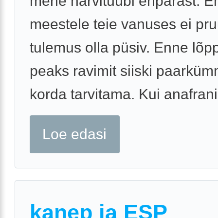
mehe närvitüübi eripärast. 
meestele teie vanuses ei pru
tulemus olla püsiv. Enne lõp
peaks ravimit siiski paarkü
korda tarvitama. Kui anafraniil
Loe edasi
kanep ja ESP