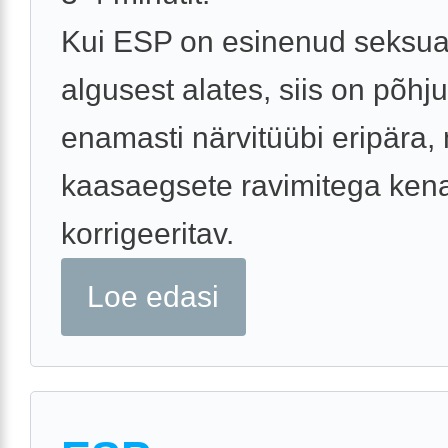
Kui ESP on esinenud seksua
algusest alates, siis on põhj
enamasti närvitüübi eripära,
kaasaegsete ravimitega kena
korrigeeritav.
Loe edasi