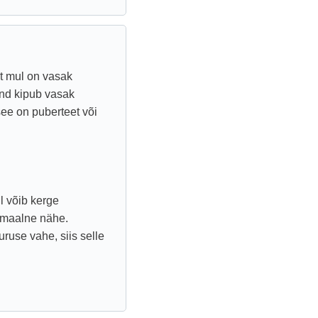
et mul on vasak
und kipub vasak
ee on puberteet või
l võib kerge
rmaalne nähe.
uruse vahe, siis selle