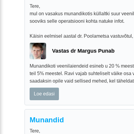
Tere,
mul on vasakus munandikotis küllaltki suur veenila
sooviks selle operatsiooni kohta natuke infot.
Käisin eelmisel aastal dr. Poolametsa vastuvõtul, 
Vastas dr Margus Punab
Munandikoti veenilaiendeid esineb u 20 % meest
teil 5% meestel. Ravi vajab suhteliselt väike osa v
saadaksin opile vaid sellised mehed, kel tähelda
Loe edasi
Munandid
Tere,