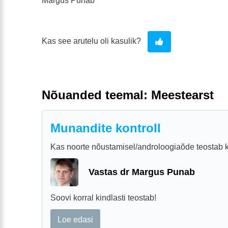
Margus Punab
Kas see arutelu oli kasulik?
Nõuanded teemal: Meestearst
Munandite kontroll
Kas noorte nõustamisel/androloogiaõde teostab k
Vastas dr Margus Punab
Soovi korral kindlasti teostab!
Loe edasi