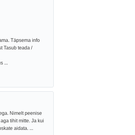
stama. Täpsema info
st Tasub teada /
 ...
ega. Nimelt peenise
a tihit mitte. Ja kui
skate aidata. ...