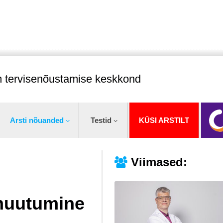
im tervisenõustamise keskkond
Arsti nõuanded
Testid
KÜSI ARSTILT
Viimased:
muutumine