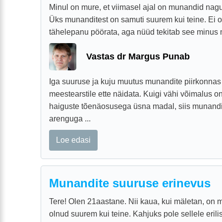
Minul on mure, et viimasel ajal on munandid nag
Üks munanditest on samuti suurem kui teine. Ei 
tähelepanu pöörata, aga nüüd tekitab see minus mu
Vastas dr Margus Punab
Iga suuruse ja kuju muutus munandite piirkonnas t
meestearstile ette näidata. Kuigi vähi võimalus on
haiguste tõenäosusega üsna madal, siis munandi
arenguga ...
Loe edasi
Munandite suuruse erinevus
Tere! Olen 21aastane. Nii kaua, kui mäletan, on 
olnud suurem kui teine. Kahjuks pole sellele erili