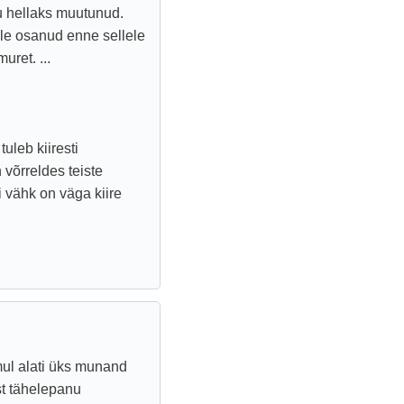
u hellaks muutunud.
ole osanud enne sellele
ret. ...
uleb kiiresti
 võrreldes teiste
 vähk on väga kiire
mul alati üks munand
st tähelepanu