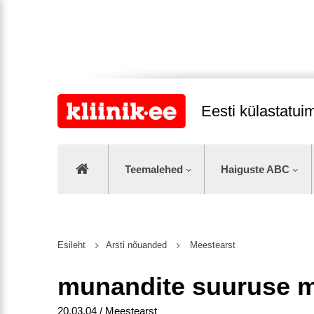
Eesti külastatu
Teemalehed
Haiguste ABC
Esileht
Arsti nõuanded
Meestearst
munandite suuruse 
20.03.04 / Meestearst