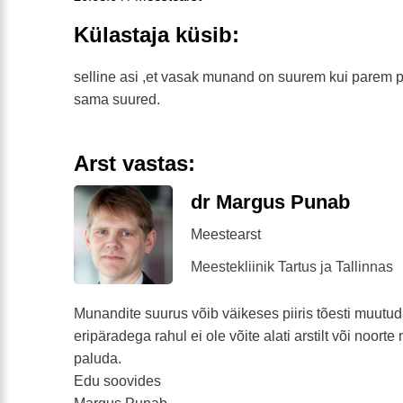
Külastaja küsib:
selline asi ,et vasak munand on suurem kui parem 
sama suured.
Arst vastas:
dr Margus Punab
Meestearst
Meestekliinik Tartus ja Tallinnas
Munandite suurus võib väikeses piiris tõesti muutu
eripäradega rahul ei ole võite alati arstilt või noorte
paluda.
Edu soovides