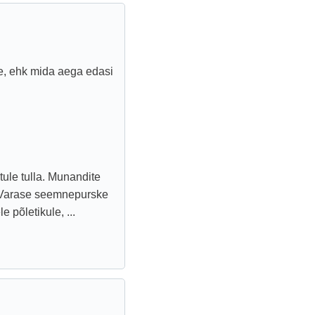
e, ehk mida aega edasi
tule tulla. Munandite
. Varase seemnepurske
 põletikule, ...