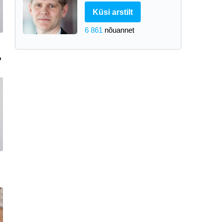
Küsi arstilt
6 861
nõuannet
?