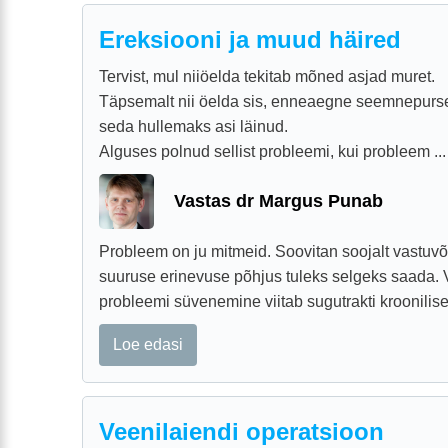
Ereksiooni ja muud häired
Tervist, mul niiöelda tekitab mõned asjad muret.
Täpsemalt nii öelda sis, enneaegne seemnepurs
seda hullemaks asi läinud.
Alguses polnud sellist probleemi, kui probleem ...
Vastas dr Margus Punab
Probleem on ju mitmeid. Soovitan soojalt vastuvõ
suuruse erinevuse põhjus tuleks selgeks saada
probleemi süvenemine viitab sugutrakti kroonilisele
Loe edasi
Veenilaiendi operatsioon