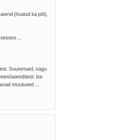
iend (lisatud ka pilt),
seoses ...
est. Suuremaid, nagu
eenilaienditest. Ise
tavad muutused ...