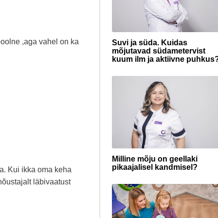
poolne ,aga vahel on ka
Suvi ja süda. Kuidas
mõjutavad südametervist
kuum ilm ja aktiivne puhkus
Milline mõju on geellaki
pikaajalisel kandmisel?
da. Kui ikka oma keha
 nõustajalt läbivaatust