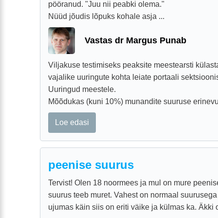
pööranud. "Juu nii peabki olema."
Nüüd jõudis lõpuks kohale asja ...
Vastas dr Margus Punab
Viljakuse testimiseks peaksite meestearsti küla
vajalike uuringute kohta leiate portaali sektsiooni
Uuringud meestele.
Mõõdukas (kuni 10%) munandite suuruse erinevus
Loe edasi
peenise suurus
Tervist! Olen 18 noormees ja mul on mure peenis
suurus teeb muret. Vahest on normaal suurusega ag
ujumas käin siis on eriti väike ja külmas ka. Äkki o