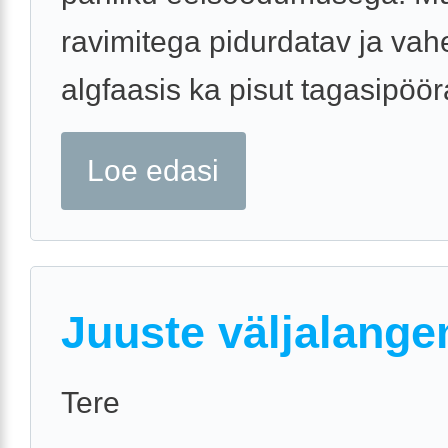
ravimitega pidurdatav ja vah
algfaasis ka pisut tagasipööra
Loe edasi
Juuste väljalang
Tere