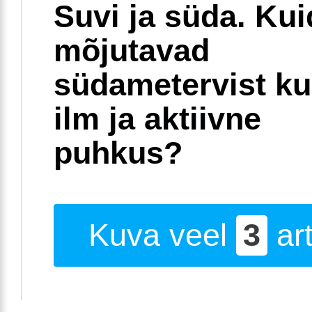
Suvi ja süda. Ku
mõjutavad
südametervist k
ilm ja aktiivne
puhkus?
Kuva veel
3
art