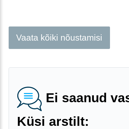
Vaata kõiki nõustamisi
Ei saanud va
Küsi arstilt: