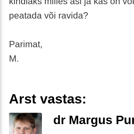
kindlaks milles asi ja kas on v
peatada või ravida?
Parimat,
M.
Arst vastas:
dr Margus Pu