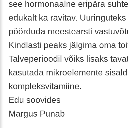
see hormonaalne eripära suhtel
edukalt ka ravitav. Uuringuteks
pöörduda meestearsti vastuvõt
Kindlasti peaks jälgima oma toi
Talveperioodil võiks lisaks tava
kasutada mikroelemente sisald
kompleksvitamiine.
Edu soovides
Margus Punab