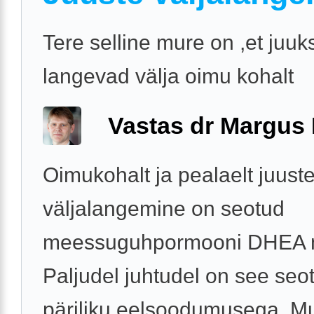
Tere selline mure on ,et juuk
langevad välja oimu kohalt
Vastas dr Margus
Oimukohalt ja pealaelt juust
väljalangemine on seotud
meessuguhpormooni DHEA 
Paljudel juhtudel on see seo
päriliku eelsoodumusega. M