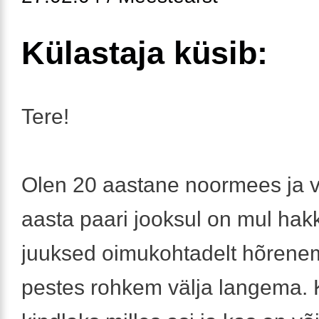
Külastaja küsib:
Tere!
Olen 20 aastane noormees ja 
aasta paari jooksul on mul ha
juuksed oimukohtadelt hõrene
pestes rohkem välja langema. 