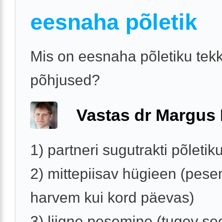
eesnaha põletik
Mis on eesnaha põletiku tek
põhjused?
Vastas dr Margus
1) partneri sugutrakti põletik
2) mittepiisav hügieen (pes
harvem kui kord päevas)
3) liigne pesemine (tugev s