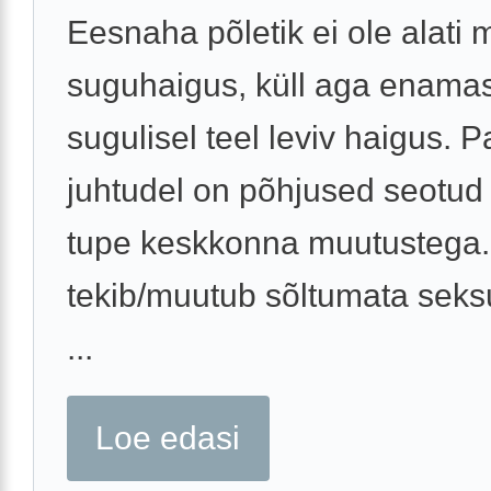
Eesnaha põletik ei ole alati m
suguhaigus, küll aga enamas
sugulisel teel leviv haigus. P
juhtudel on põhjused seotud 
tupe keskkonna muutustega.
tekib/muutub sõltumata seks
...
Loe edasi