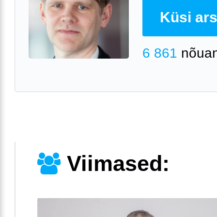
Küsi arst
6 861
nõuan
Viimased: