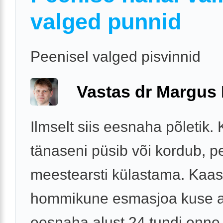
valged punnid
Peenisel valged pisvinnid
Vastas dr Margus
Ilmselt siis eesnaha põletik. 
tänaseni püsib või kordub, p
meestearsti külastama. Kaa
hommikune esmasjoa kuse a
eesnaha alust 24 tundi enne v