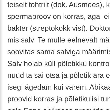
teiselt tohtrilt (dok. Ausmees), 
spermaproov on korras, aga lei
bakter (streptokokk vist). Dokto
mis salvi Te mulle eelnevalt mä
soovitas sama salviga määrimis
Salv hoiab küll põletikku kontroll
nüüd ta sai otsa ja põletik ära e
isegi ägedam kui varem. Abikaa
proovid korras ja põletikulisi t