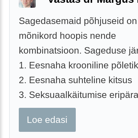
Sagedasemaid põhjuseid on
mõnikord hoopis nende
kombinatsioon. Sageduse jär
1. Eesnaha krooniline põleti
2. Eesnaha suhteline kitsus
3. Seksuaalkäitumise eripärad
Loe edasi