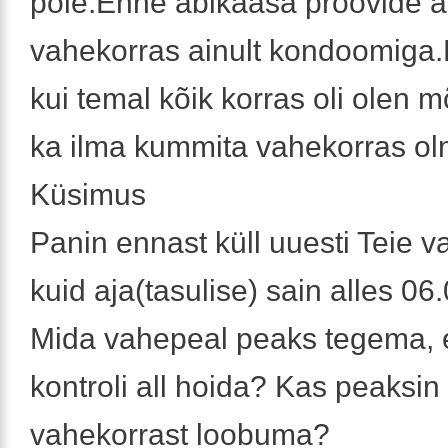
pole.Enne abikaasa proovide a
vahekorras ainult kondoomiga.
kui temal kõik korras oli olen 
ka ilma kummita vahekorras ol
Küsimus
Panin ennast küll uuesti Teie v
kuid aja(tasulise) sain alles 06
Mida vahepeal peaks tegema, e
kontroli all hoida? Kas peaksi
vahekorrast loobuma?