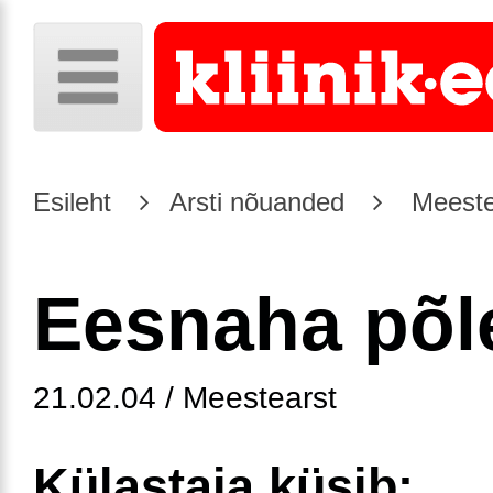
Esileht
Arsti nõuanded
Meeste
Eesnaha põle
21.02.04 / Meestearst
Külastaja küsib: