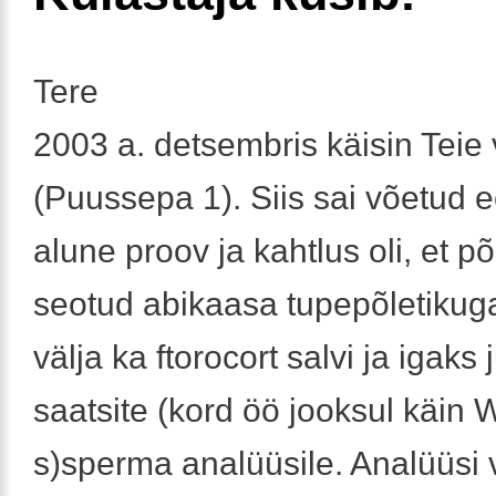
Tere
2003 a. detsembris käisin Teie 
(Puussepa 1). Siis sai võetud
alune proov ja kahtlus oli, et põ
seotud abikaasa tupepõletikuga.
välja ka ftorocort salvi ja igaks
saatsite (kord öö jooksul käin 
s)sperma analüüsile. Analüüsi 