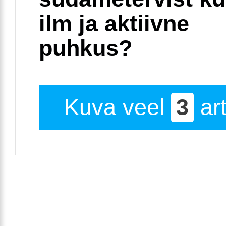
ilm ja aktiivne
puhkus?
Kuva veel
3
art