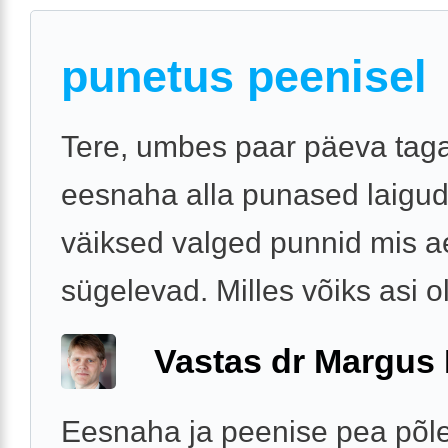
punetus peenisel
Tere, umbes paar päeva taga
eesnaha alla punased laigud
väiksed valged punnid mis a
sügelevad. Milles võiks asi o
Vastas dr Margus
Eesnaha ja peenise pea põle