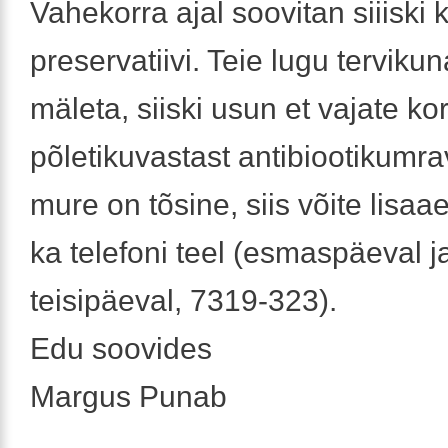
Vahekorra ajal soovitan siiiski
preservatiivi. Teie lugu terviku
mäleta, siiski usun et vajate kor
põletikuvastast antibiootikumra
mure on tõsine, siis võite lisa
ka telefoni teel (esmaspäeval j
teisipäeval, 7319-323).
Edu soovides
Margus Punab