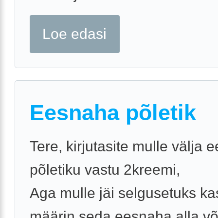
Loe edasi
Eesnaha põletik
Tere, kirjutasite mulle välja
põletiku vastu 2kreemi,
Aga mulle jäi selgusetuks k
määrin seda eesnaha alla võ