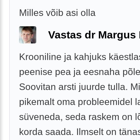
Milles võib asi olla
Vastas dr Margus
Krooniline ja kahjuks käestla
peenise pea ja eesnaha põlet
Soovitan arsti juurde tulla. M
pikemalt oma probleemidel l
süveneda, seda raskem on l
korda saada. Ilmselt on täna