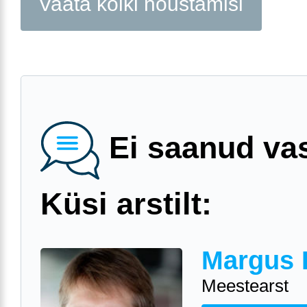
Vaata kõiki nõustamisi
Ei saanud va
Küsi arstilt:
Margus 
Meestearst