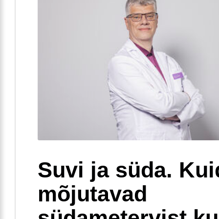
Suvi ja süda. Ku
mõjutavad
südametervist k