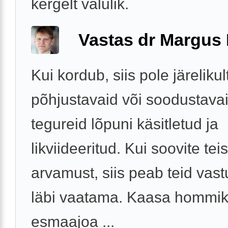
kergelt valulik.
Vastas dr Margus
Kui kordub, siis pole järelikul
põhjustavaid või soodustava
tegureid lõpuni käsitletud ja
likviideeritud. Kui soovite teis
arvamust, siis peab teid vas
läbi vaatama. Kaasa hommi
esmaajoa ...