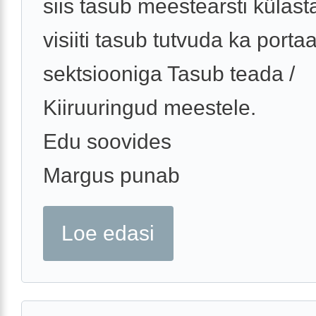
siis tasub meestearsti külas
visiiti tasub tutvuda ka portaa
sektsiooniga Tasub teada /
Kiiruuringud meestele.
Edu soovides
Margus punab
Loe edasi