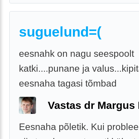
suguelund=(
eesnahk on nagu seespoolt
katki....punane ja valus...kipi
eesnaha tagasi tõmbad
Vastas dr Margus
Eesnaha põletik. Kui proble