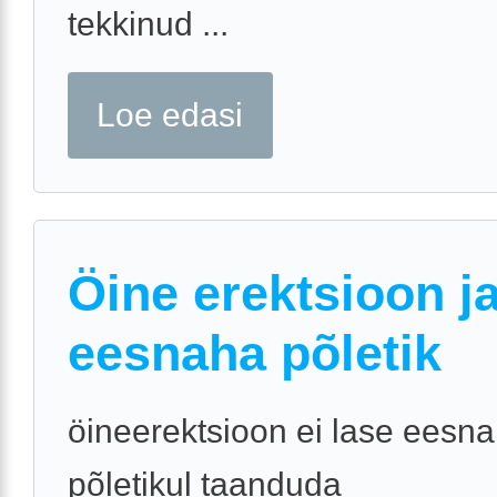
tekkinud ...
Loe edasi
Öine erektsioon j
eesnaha põletik
öineerektsioon ei lase eesn
põletikul taanduda