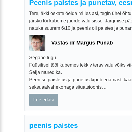
Peenis paistes ja punetav, ees
Tere, äkki oskate öelda milles asi, tegin ühel õhtul 
järsku lõi kubeme juurde valu sisse. Järgmise pä
natuke suurem 6/10 ja peenis oli paistes ja punan
Vastas dr Margus Punab
Segane lugu.
Füüsilisel tööl kubemes tekkiv terav valu võiks 
Selja mured ka.
Peenise paistetus ja punetus kipub enamasti ka
seksuaalvahekorraga situatsioonis, ...
Loe edasi
peenis paistes