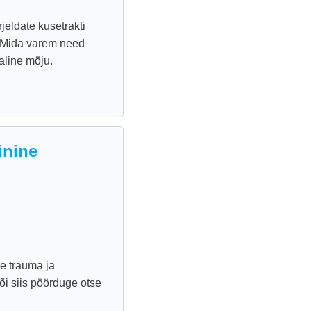
jeldate kusetrakti
a! Mida varem need
aline mõju.
inine
se trauma ja
või siis pöörduge otse