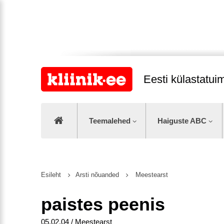
Eesti külastatu
Teemalehed
Haiguste ABC
Esileht
Arsti nõuanded
Meestearst
paistes peenis
05.02.04 / Meestearst