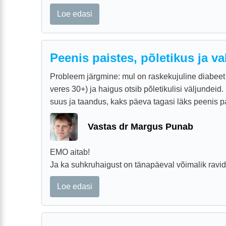
Loe edasi
Peenis paistes, põletikus ja va
Probleem järgmine: mul on raskekujuline diabeet 
veres 30+) ja haigus otsib põletikulisi väljundeid. 
suus ja taandus, kaks päeva tagasi läks peenis pai
Vastas dr Margus Punab
EMO aitab!
Ja ka suhkruhaigust on tänapäeval võimalik ravid
Loe edasi