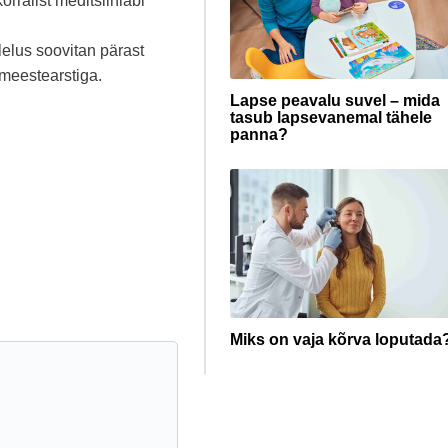
rralist meditsiiniabi
lelus soovitan pärast
 meestearstiga.
Lapse peavalu suvel – mida
tasub lapsevanemal tähele
panna?
Miks on vaja kõrva loputada