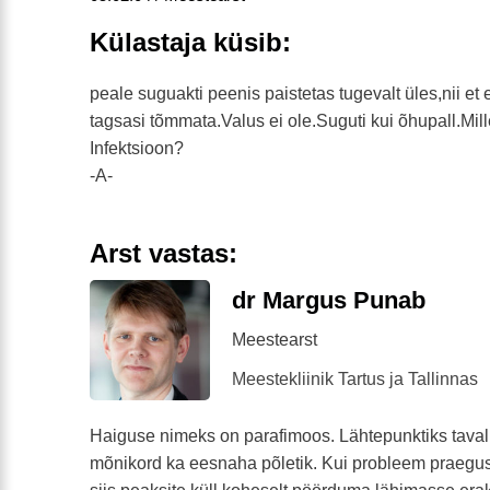
Külastaja küsib:
peale suguakti peenis paistetas tugevalt üles,nii et
tagsasi tõmmata.Valus ei ole.Suguti kui õhupall.Mi
Infektsioon?
-A-
Arst vastas:
dr Margus Punab
Meestearst
Meestekliinik Tartus ja Tallinnas
Haiguse nimeks on parafimoos. Lähtepunktiks tavalis
mõnikord ka eesnaha põletik. Kui probleem praegus