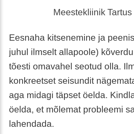
Meestekliinik Tartus 
Eesnaha kitsenemine ja peenise
juhul ilmselt allapoole) kõverd
tõesti omavahel seotud olla. Il
konkreetset seisundit nägemat
aga midagi täpset öelda. Kindla
öelda, et mõlemat probleemi s
lahendada.