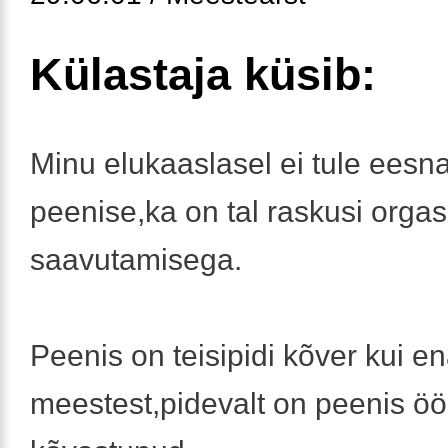
Külastaja küsib:
Minu elukaaslasel ei tule eesn
peenise,ka on tal raskusi orga
saavutamisega.
Peenis on teisipidi kõver kui e
meestest,pidevalt on peenis öö