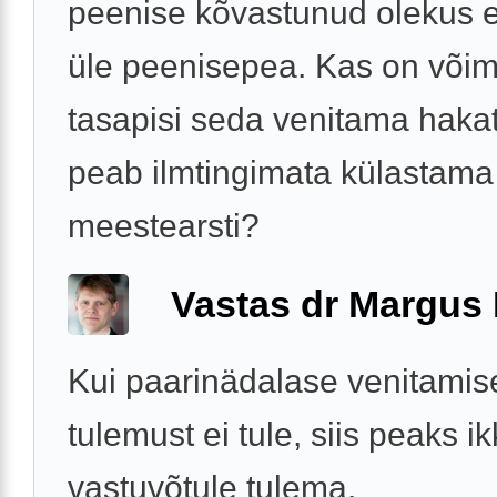
peenise kõvastunud olekus 
üle peenisepea. Kas on võima
tasapisi seda venitama hakat
peab ilmtingimata külastama
meestearsti?
Vastas dr Margus
Kui paarinädalase venitami
tulemust ei tule, siis peaks i
vastuvõtule tulema.