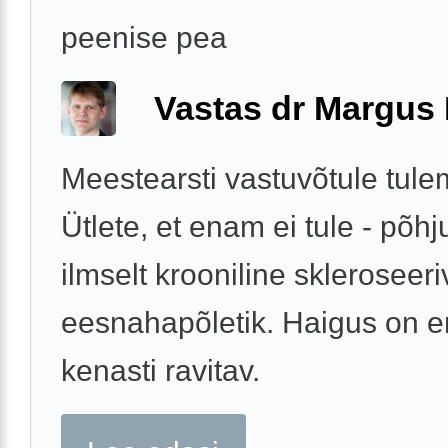
peenise pea
Vastas dr Margus
Meestearsti vastuvõtule tule
Ütlete, et enam ei tule - põh
ilmselt krooniline skleroseeri
eesnahapõletik. Haigus on 
kenasti ravitav.