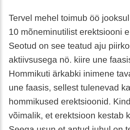
Tervel mehel toimub öö jooksu
10 mõneminutilist erektsiooni e
Seotud on see teatud aju piirk
aktiivsusega nö. kiire une faasi
Hommikuti ärkabki inimene taval
une faasis, sellest tulenevad k
hommikused erektsioonid. Kindl
võimalik, et erektsioon kestab 
Seega usun et antud juhul on 