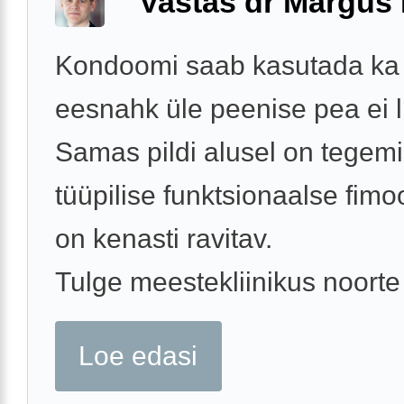
Vastas dr Margus
Kondoomi saab kasutada ka s
eesnahk üle peenise pea ei l
Samas pildi alusel on tegemi
tüüpilise funktsionaalse fimo
on kenasti ravitav.
Tulge meestekliinikus noorte 
Loe edasi