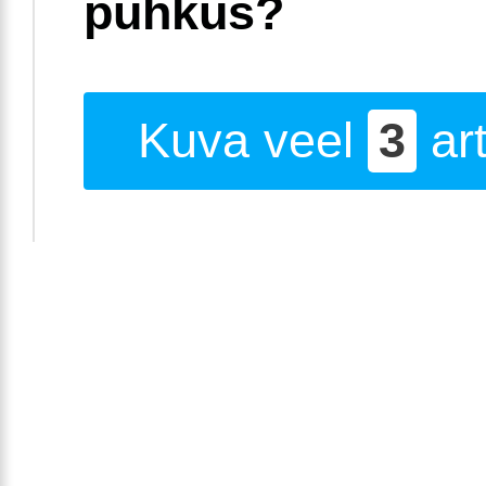
puhkus?
Kuva veel
3
art