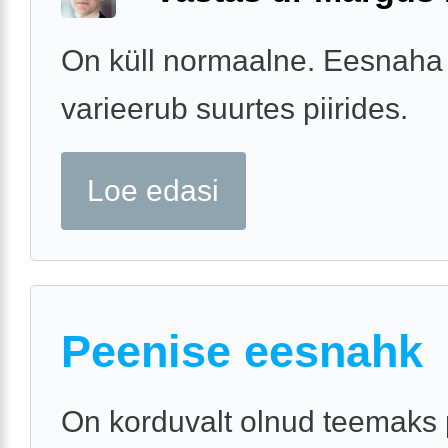
On küll normaalne. Eesnaha
varieerub suurtes piirides.
Loe edasi
Peenise eesnahk
On korduvalt olnud teemaks