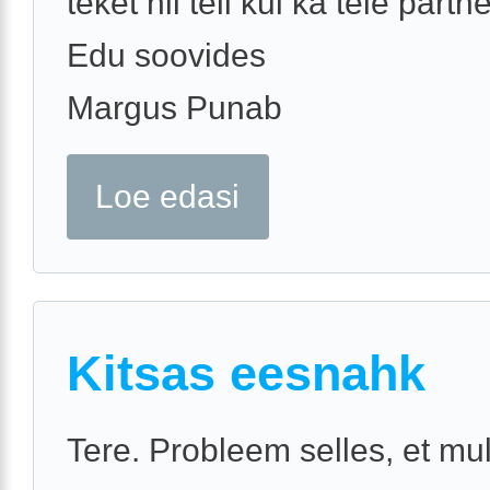
teket nii teil kui ka teie partne
Edu soovides
Margus Punab
Loe edasi
Kitsas eesnahk
Tere. Probleem selles, et mul