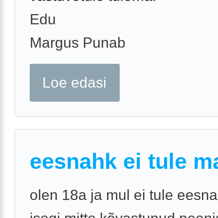
Edu
Margus Punab
Loe edasi
eesnahk ei tule m
olen 18a ja mul ei tule eesna