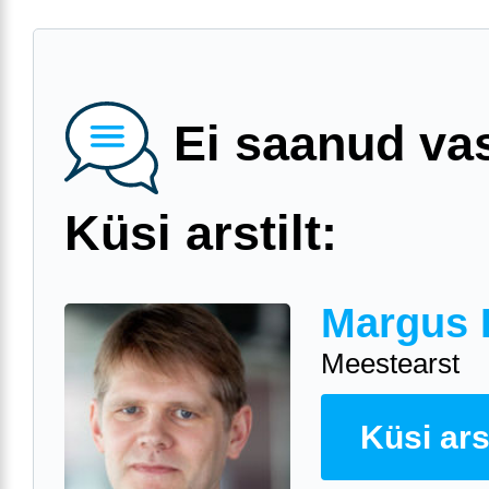
Ei saanud va
Küsi arstilt:
Margus 
Meestearst
Küsi arst