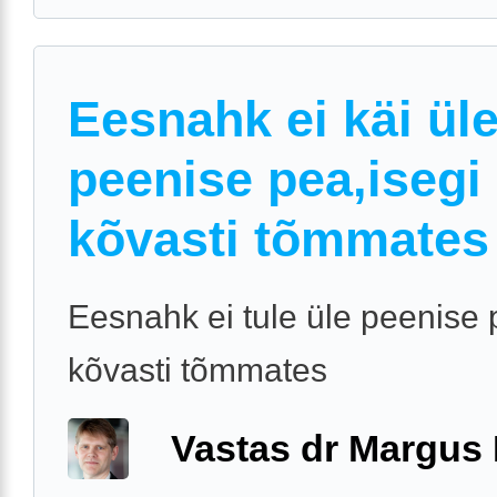
Eesnahk ei käi ül
peenise pea,isegi
kõvasti tõmmates
Eesnahk ei tule üle peenise 
kõvasti tõmmates
Vastas dr Margus