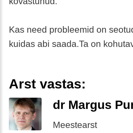
kõvastunud.
Kas need probleemid on seotud
kuidas abi saada.Ta on kohutav
Arst vastas:
dr Margus Pu
Meestearst