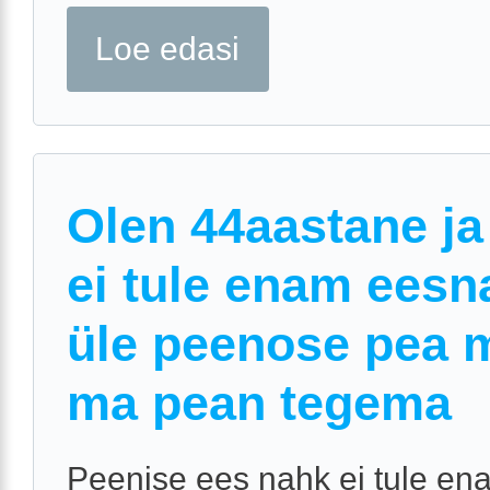
Loe edasi
Olen 44aastane ja
ei tule enam eesn
üle peenose pea 
ma pean tegema
Peenise ees nahk ei tule en