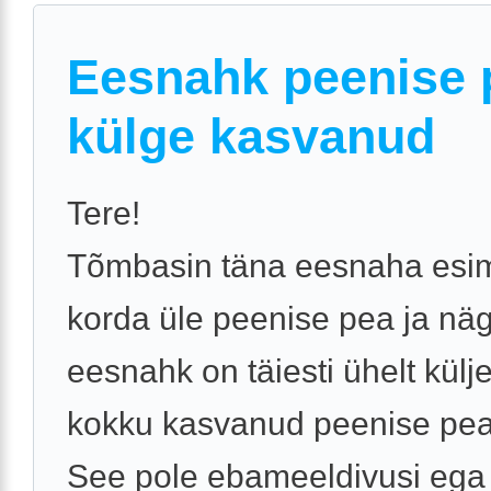
Eesnahk peenise 
külge kasvanud
Tere!
Tõmbasin täna eesnaha esi
korda üle peenise pea ja näg
eesnahk on täiesti ühelt küljel
kokku kasvanud peenise pea
See pole ebameeldivusi ega