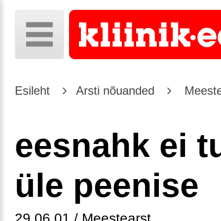
Esileht
Arsti nõuanded
Meeste
eesnahk ei t
üle peenise
29.06.01 / Meestearst