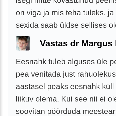
isegi mitte kõvastunud peenis
on viga ja mis teha tuleks. ja
sexida saab üldse sellises o
Vastas dr Margus
Eesnahk tuleb alguses üle p
pea venitada just rahuolekus
aastasel peaks eesnahk küll 
liikuv olema. Kui see nii ei ole
soovitan pöörduda meestears