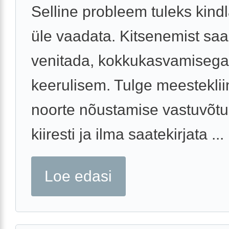
Selline probleem tuleks kindla
üle vaadata. Kitsenemist sa
venitada, kokkukasvamisega
keerulisem. Tulge meesteklii
noorte nõustamise vastuvõtu
kiiresti ja ilma saatekirjata ...
Loe edasi