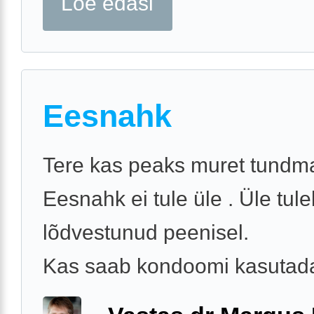
Loe edasi
Eesnahk
Tere kas peaks muret tundm
Eesnahk ei tule üle . Üle tule
lõdvestunud peenisel.
Kas saab kondoomi kasutada