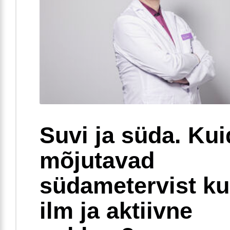
Suvi ja süda. Ku
mõjutavad
südametervist k
ilm ja aktiivne