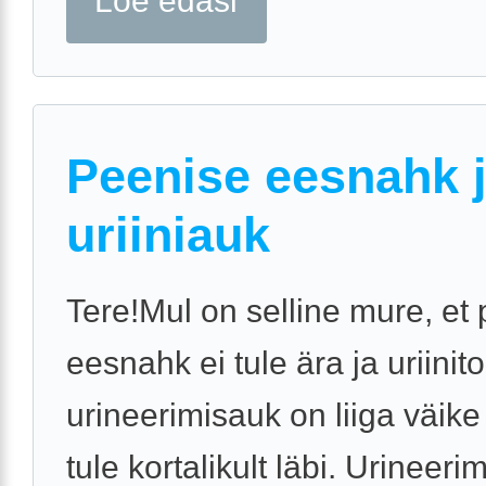
Loe edasi
Peenise eesnahk 
uriiniauk
Tere!Mul on selline mure, et
eesnahk ei tule ära ja uriinito
urineerimisauk on liiga väike 
tule kortalikult läbi. Urineeri