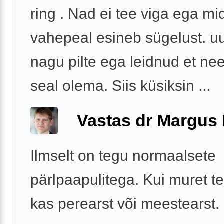
ring . Nad ei tee viga ega mi
vahepeal esineb sügelust. uu
nagu pilte ega leidnud et n
seal olema. Siis küsiksin ...
Vastas dr Margus
Ilmselt on tegu normaalsete
pärlpaapulitega. Kui muret te
kas perearst või meestearst.