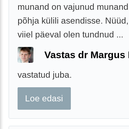
munand on vajunud munandi
põhja külili asendisse. Nüüd,
viiel päeval olen tundnud ...
Vastas dr Margus
vastatud juba.
Loe edasi