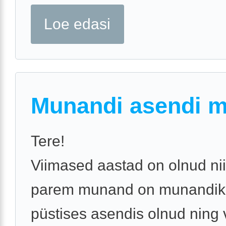
Loe edasi
Munandi asendi 
Tere!
Viimased aastad on olnud nii
parem munand on munandiko
püstises asendis olnud ning