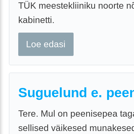
TÜK meestekliiniku noorte n
kabinetti.
Loe edasi
Suguelund e. pee
Tere. Mul on peenisepea tag
sellised väikesed munakesed