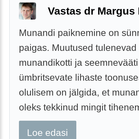
Vastas dr Margus
Munandi paiknemine on sünni
paigas. Muutused tulenevad
munandikotti ja seemnevääti
ümbritsevate lihaste toonuse
olulisem on jälgida, et munan
oleks tekkinud mingit tihenemi
Loe edasi