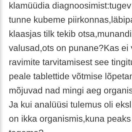
klamüüdia diagnoosimist:tugev
tunne kubeme piirkonnas,läbip
klaasjas tilk tekib otsa,munand
valusad,ots on punane?Kas ei v
ravimite tarvitamisest see tingi
peale tablettide võtmise lõpeta
mõjuvad nad mingi aeg organi
Ja kui analüüsi tulemus oli eksl
on ikka organismis,kuna peaks 