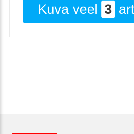
Kuva veel
3
art