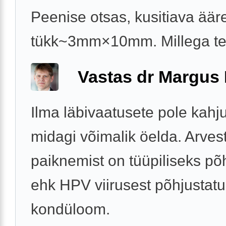
Peenise otsas, kusitiava äär
tükk~3mm×10mm. Millega t
Vastas dr Margus
Ilma läbivaatusete pole kahj
midagi võimalik öelda. Arves
paiknemist on tüüpiliseks põ
ehk HPV viirusest põhjustat
kondüloom.