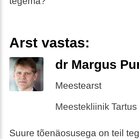
tegema?
Arst vastas:
dr Margus Pu
Meestearst
Meestekliinik Tartus 
Suure tõenäosusega on teil te