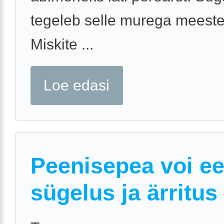
tegeleb selle murega meeste
Miskite ...
Loe edasi
Peenisepea voi e
sügelus ja ärritus