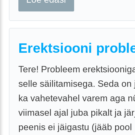
Erektsiooni probl
Tere! Probleem erektsiooniga
selle säilitamisega. Seda on
ka vahetevahel varem aga n
viimasel ajal juba pikalt ja jär
peenis ei jäigastu (jääb pool