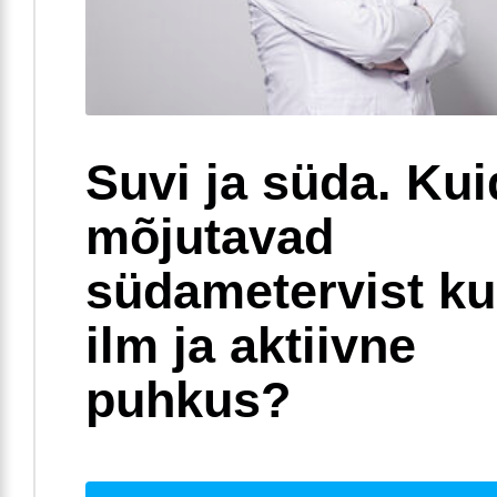
Suvi ja süda. Ku
mõjutavad
südametervist k
ilm ja aktiivne
puhkus?