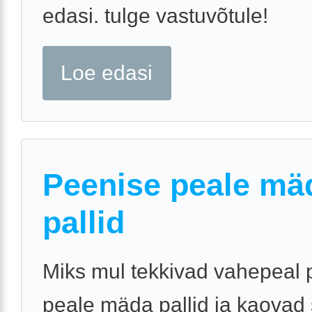
edasi. tulge vastuvõtule!
Loe edasi
Peenise peale mä
pallid
Miks mul tekkivad vahepeal 
peale mäda pallid ja kaovad s