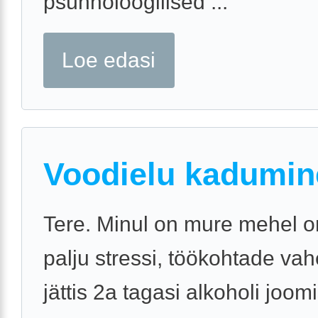
psühholoogilised ...
Loe edasi
Voodielu kadumin
Tere. Minul on mure mehel o
palju stressi, töökohtade va
jättis 2a tagasi alkoholi joo