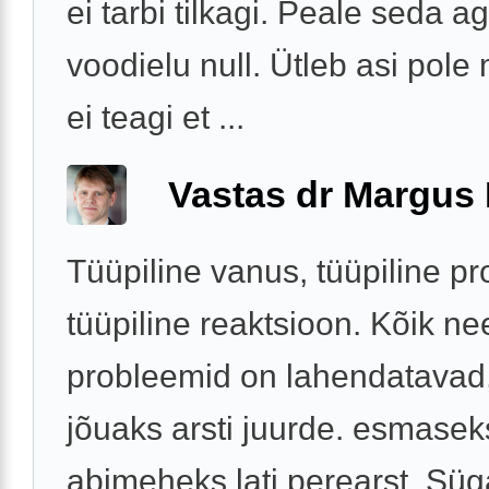
ei tarbi tilkagi. Peale seda 
voodielu null. Ütleb asi pole
ei teagi et ...
Vastas dr Margus
Tüüpiline vanus, tüüpiline p
tüüpiline reaktsioon. Kõik ne
probleemid on lahendatavad,
jõuaks arsti juurde. esmasek
abimeheks lati perearst. Süg