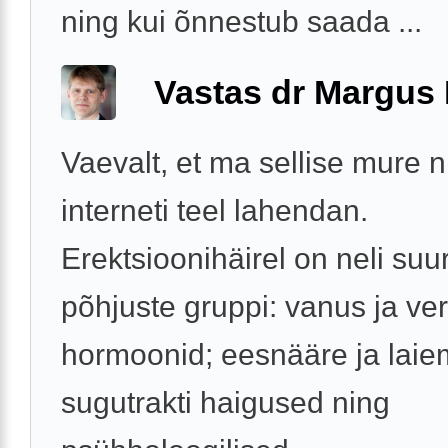
ning kui õnnestub saada ...
Vastas dr Margus
Vaevalt, et ma sellise mure 
interneti teel lahendan.
Erektsioonihäirel on neli suur
põhjuste gruppi: vanus ja v
hormoonid; eesnääre ja laie
sugutrakti haigused ning