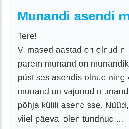
Munandi asendi 
Tere!
Viimased aastad on olnud nii
parem munand on munandiko
püstises asendis olnud ning
munand on vajunud munandi
põhja külili asendisse. Nüüd,
viiel päeval olen tundnud ...