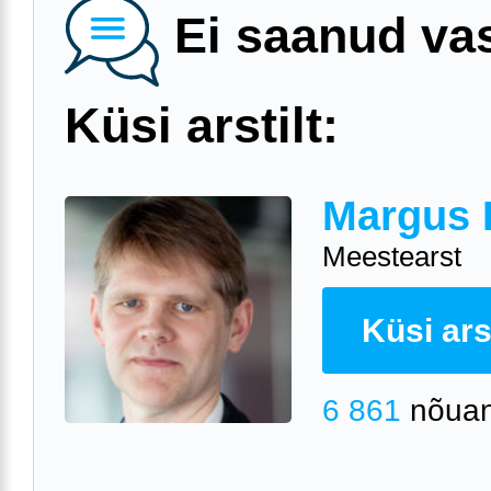
Ei saanud va
Küsi arstilt:
Margus 
Meestearst
Küsi arst
6 861
nõuan