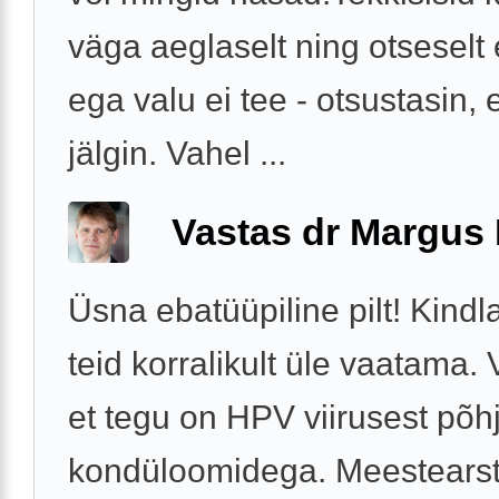
väga aeglaselt ning otseselt e
ega valu ei tee - otsustasin, et
jälgin. Vahel ...
Vastas dr Margus
Üsna ebatüüpiline pilt! Kindl
teid korralikult üle vaatama. 
et tegu on HPV viirusest põh
kondüloomidega. Meestearst