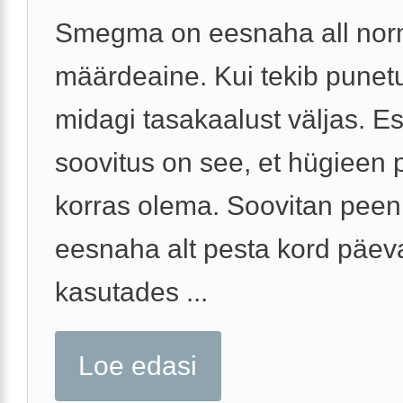
Smegma on eesnaha all nor
määrdeaine. Kui tekib punet
midagi tasakaalust väljas. 
soovitus on see, et hügieen
korras olema. Soovitan peen
eesnaha alt pesta kord päev
kasutades ...
Loe edasi