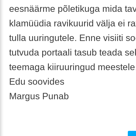
eesnäärme põletikuga mida ta
klamüüdia ravikuurid välja ei ra
tulla uuringutele. Enne visiiti s
tutvuda portaali tasub teada se
teemaga kiiruuringud meestele
Edu soovides
Margus Punab