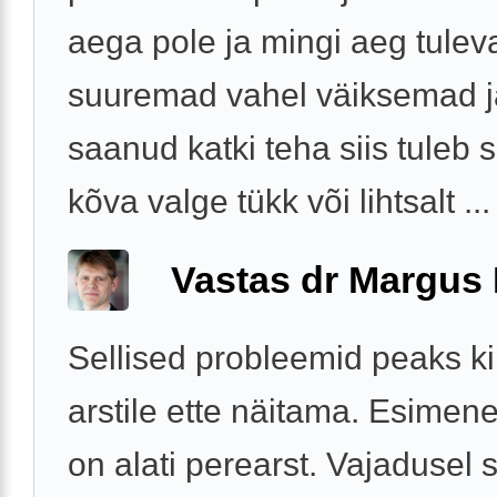
aega pole ja mingi aeg tulev
suuremad vahel väiksemad j
saanud katki teha siis tuleb s
kõva valge tükk või lihtsalt ...
Vastas dr Margus
Sellised probleemid peaks ki
arstile ette näitama. Esime
on alati perearst. Vajadusel s