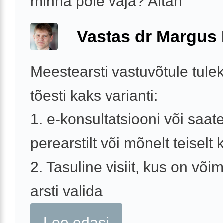
minna pole vaja? Aitäh
Vastas dr Margus
Meestearsti vastuvõtule tule
tõesti kaks varianti:
1. e-konsultatsiooni või saat
perearstilt või mõnelt teiselt k
2. Tasuline visiit, kus on võim
arsti valida
Loe edasi