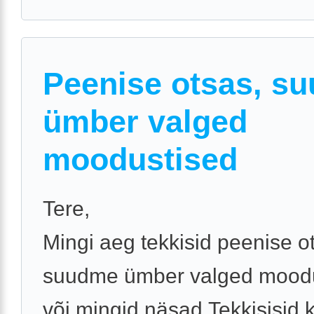
Peenise otsas, s
ümber valged
moodustised
Tere,
Mingi aeg tekkisid peenise o
suudme ümber valged mood
või mingid näsad.Tekkisisid 