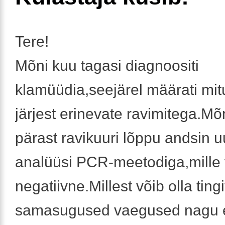
Tere!
Mõni kuu tagasi diagnoositi
klamüüdia,seejärel määrati mitu
järjest erinevate ravimitega.Mõ
pärast ravikuuri lõppu andsin u
analüüsi PCR-meetodiga,mille v
negatiivne.Millest võib olla ting
samasugused vaegused nagu 