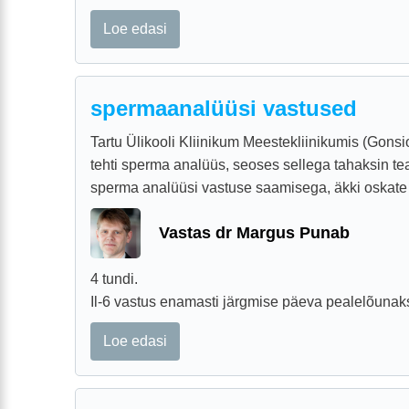
Loe edasi
spermaanalüüsi vastused
Tartu Ülikooli Kliinikum Meestekliinikumis (Gonsio
tehti sperma analüüs, seoses sellega tahaksin te
sperma analüüsi vastuse saamisega, äkki oskate
Vastas dr Margus Punab
4 tundi.
Il-6 vastus enamasti järgmise päeva pealelõunak
Loe edasi