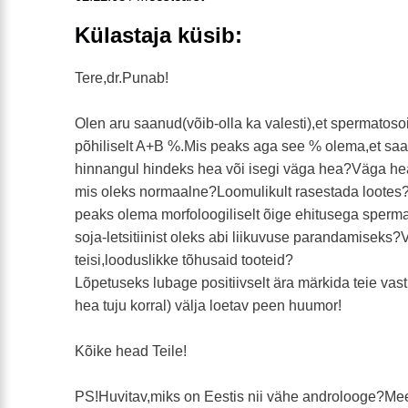
Külastaja küsib:
Tere,dr.Punab!
Olen aru saanud(võib-olla ka valesti),et spermatos
põhiliselt A+B %.Mis peaks aga see % olema,et saad
hinnangul hindeks hea või isegi väga hea?Väga hea
mis oleks normaalne?Loomulikult rasestada lootes?
peaks olema morfoloogiliselt õige ehitusega sperm
soja-letsitiinist oleks abi liikuvuse parandamiseks?
teisi,looduslikke tõhusaid tooteid?
Lõpetuseks lubage positiivselt ära märkida teie vastu
hea tuju korral) välja loetav peen huumor!
Kõike head Teile!
PS!Huvitav,miks on Eestis nii vähe androlooge?Me