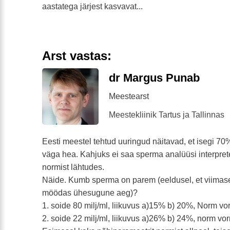
aastatega järjest kasvavat...
Arst vastas:
dr Margus Punab
Meestearst
Meestekliinik Tartus ja Tallinnas
Eesti meestel tehtud uuringud näitavad, et isegi 7
väga hea. Kahjuks ei saa sperma analüüsi interpret
normist lähtudes.
Näide. Kumb sperma on parem (eeldusel, et viimas
möödas ühesugune aeg)?
1. soide 80 milj/ml, liikuvus a)15% b) 20%, Norm v
2. soide 22 milj/ml, liikuvus a)26% b) 24%, norm v