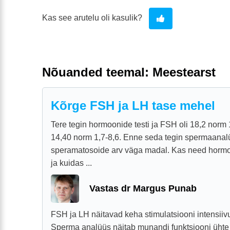
Kas see arutelu oli kasulik?
Nõuanded teemal: Meestearst
Kõrge FSH ja LH tase mehel
Tere tegin hormoonide testi ja FSH oli 18,2 norm 1
14,40 norm 1,7-8,6. Enne seda tegin spermaanalü
speramatosoide arv väga madal. Kas need horm
ja kuidas ...
Vastas dr Margus Punab
FSH ja LH näitavad keha stimulatsiooni intensiiv
Sperma analüüs näitab munandi funktsiooni ühte 