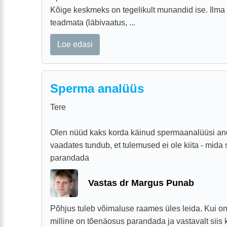
Kõige keskmeks on tegelikult munandid ise. Ilm
teadmata (läbivaatus, ...
Loe edasi
Sperma analüüs
Tere
Olen nüüd kaks korda käinud spermaanalüüsi an
vaadates tundub, et tulemused ei ole kiita - mida 
parandada
Vastas dr Margus Punab
Põhjus tuleb võimaluse raames üles leida. Kui o
milline on tõenäosus parandada ja vastavalt siis 