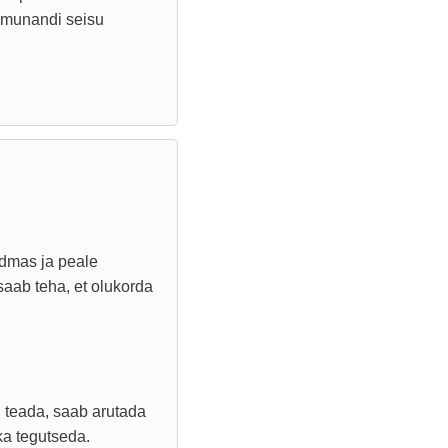
a munandi seisu
dmas ja peale
saab teha, et olukorda
n teada, saab arutada
ka tegutseda.