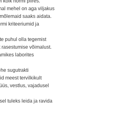
 kõik normi piires.
al mehel on aga viljakus
mõlemaid saaks aidata.
mi kriteeriumid ja
e puhul olla tegemist
t rasestumise võimalust.
mikes laborites
he sugutrakti
d meest tervilkikult
üs, vestlus, vajadusel
el tuleks leida ja ravida