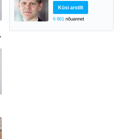
Küsi arstilt
6 861
nõuannet
?