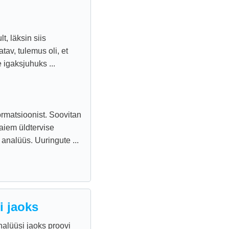
, läksin siis
av, tulemus oli, et
 igaksjuhuks ...
rmatsioonist. Soovitan
aiem üldtervise
analüüs. Uuringute ...
 jaoks
lüüsi jaoks proovi