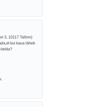
ri 3, 10117 Tallinn)
ada,et kui kaua läheb
 öelda?
s.