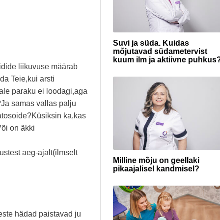
Suvi ja süda. Kuidas
mõjutavad südametervist
kuum ilm ja aktiivne puhkus
oidide liikuvuse määrab
a Teie,kui arsti
le paraku ei loodagi,aga
Ja samas vallas palju
atosoide?Küsiksin ka,kas
Või on äkki
stest aeg-ajalt(ilmselt
Milline mõju on geellaki
pikaajalisel kandmisel?
este hädad paistavad ju