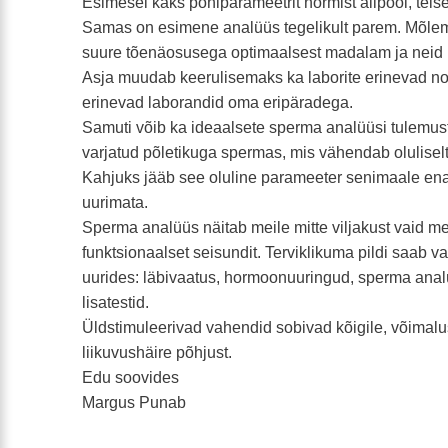
Esimesel kaks põhiparameetrit normist allpool, teisel
Samas on esimene analüüs tegelikult parem. Mõlem
suure tõenäosusega optimaalsest madalam ja neid 
Asja muudab keerulisemaks ka laborite erinevad nor
erinevad laborandid oma eripäradega.
Samuti võib ka ideaalsete sperma analüüsi tulemust
varjatud põletikuga spermas, mis vähendab olulisel
Kahjuks jääb see oluline parameeter senimaale ena
uurimata.
Sperma analüüs näitab meile mitte viljakust vaid me
funktsionaalset seisundit. Terviklikuma pildi saab vai
uurides: läbivaatus, hormoonuuringud, sperma analü
lisatestid.
Üldstimuleerivad vahendid sobivad kõigile, võimalus
liikuvushäire põhjust.
Edu soovides
Margus Punab