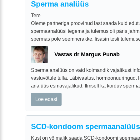
Sperma analüüs
Tere
Oleme partneriga proovinud last saada kuid edutult
spermaanalüüsi tegema ja tulemus oli päris jahmat
spermas pole seemnerakke, lisasin testi tulemuse
Vastas dr Margus Punab
Sperma analüüs on vaid kolmandik vajalikust info
vastuvõtule tulla. Läbivaatus, hormoonuuringud, l
analüüs esmavajalikud. Ilmselt ka korduv sperma 
Loe edasi
SCD-kondoom spermaanalüüsi
Kust on võimalik saada SCD-kondoomi spermaana