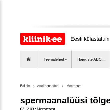
Eesti külastatu
Teemalehed
Haiguste ABC
Esileht
Arsti nõuanded
Meestearst
spermaanalüüsi tõlg
02.12.03 / Meestearst