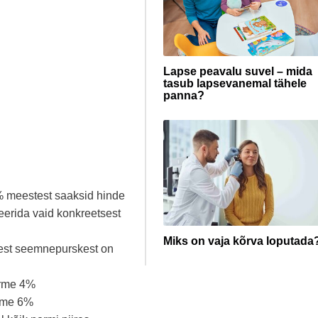
Lapse peavalu suvel – mida
tasub lapsevanemal tähele
panna?
0% meestest saaksid hinde
eerida vaid konkreetsest
Miks on vaja kõrva loputada
est seemnepurskest on
orme 4%
orme 6%