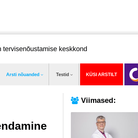
im tervisenõustamise keskkond
Arsti nõuanded
Testid
KÜSI ARSTILT
Viimased:
endamine