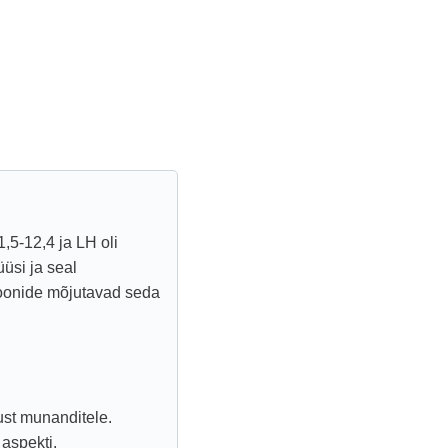
,5-12,4 ja LH oli
üsi ja seal
oonide mõjutavad seda
ust munanditele.
aspekti.