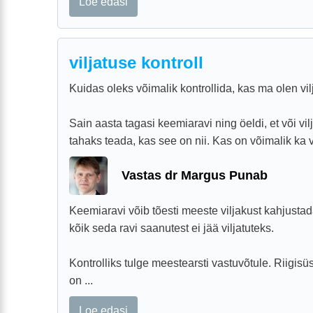
Loe edasi
viljatuse kontroll
Kuidas oleks võimalik kontrollida, kas ma olen vil
Sain aasta tagasi keemiaravi ning öeldi, et või vi
tahaks teada, kas see on nii. Kas on võimalik ka vil
Vastas dr Margus Punab
Keemiaravi võib tõesti meeste viljakust kahjustad
kõik seda ravi saanutest ei jää viljatuteks.
Kontrolliks tulge meestearsti vastuvõtule. Riigis
on ...
Loe edasi