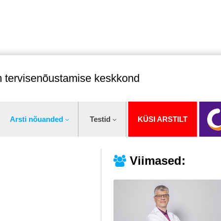
im tervisenõustamise keskkond
Arsti nõuanded
Testid
KÜSI ARSTILT
Viimased: