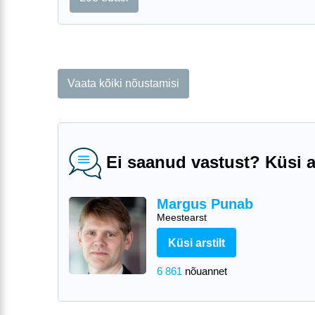
Vaata kõiki nõustamisi
Ei saanud vastust? Küsi ar
Margus Punab
Meestearst
Küsi arstilt
6 861
nõuannet