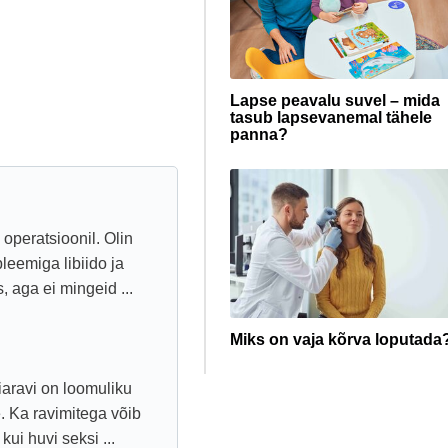
Lapse peavalu suvel – mida
tasub lapsevanemal tähele
panna?
 operatsioonil. Olin
leemiga libiido ja
, aga ei mingeid ...
Miks on vaja kõrva loputada
iaravi on loomuliku
. Ka ravimitega võib
ui huvi seksi ...