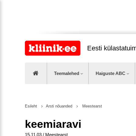
Eesti külastatu
Teemalehed
Haiguste ABC
Esileht
Arsti nõuanded
Meestearst
keemiaravi
15.11.03 / Meestearst