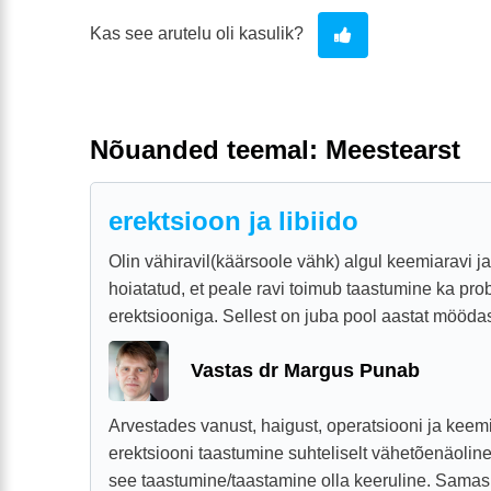
Kas see arutelu oli kasulik?
Nõuanded teemal: Meestearst
erektsioon ja libiido
Olin vähiravil(käärsoole vähk) algul keemiaravi ja
hoiatatud, et peale ravi toimub taastumine ka prob
erektsiooniga. Sellest on juba pool aastat möödas
Vastas dr Margus Punab
Arvestades vanust, haigust, operatsiooni ja keem
erektsiooni taastumine suhteliselt vähetõenäoline
see taastumine/taastamine olla keeruline. Samas k