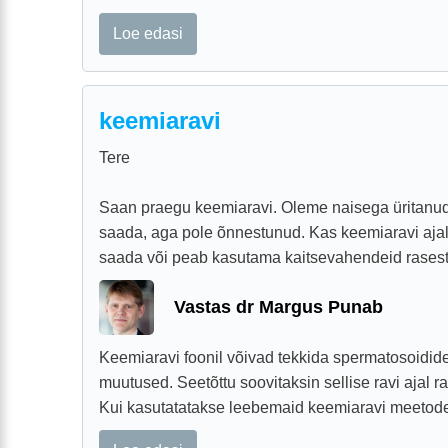
Loe edasi
keemiaravi
Tere
Saan praegu keemiaravi. Oleme naisega üritanu
saada, aga pole õnnestunud. Kas keemiaravi ajal 
saada või peab kasutama kaitsevahendeid rasest
Vastas dr Margus Punab
Keemiaravi foonil võivad tekkida spermatosoidide
muutused. Seetõttu soovitaksin sellise ravi ajal 
Kui kasutatatakse leebemaid keemiaravi meetodeid