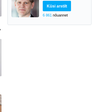
Küsi arstilt
6 861
nõuannet
?