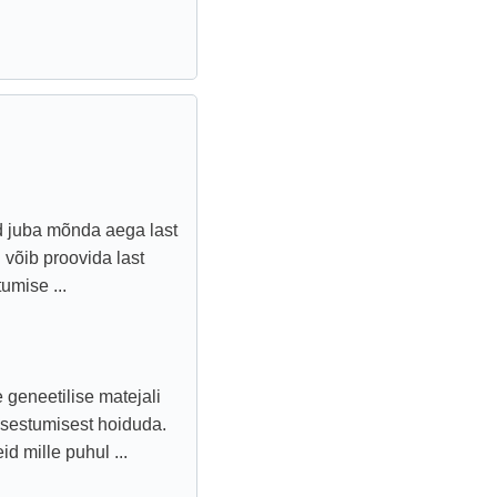
d juba mõnda aega last
võib proovida last
umise ...
 geneetilise matejali
rasestumisest hoiduda.
 mille puhul ...