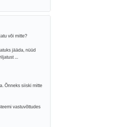
jatu või mitte?
ljatuks jääda, nüüd
jatust ...
a. Õnneks siiski mitte
üsteemi vastuvõttudes