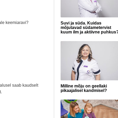
ale keemiaravi?
Suvi ja süda. Kuidas
mõjutavad südametervist
kuum ilm ja aktiivne puhkus
alusel saab kaudselt
Milline mõju on geellaki
pikaajalisel kandmisel?
t.