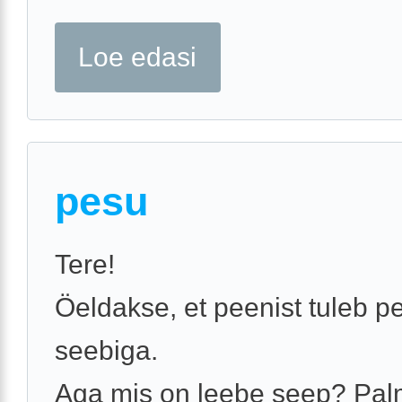
Loe edasi
pesu
Tere!
Öeldakse, et peenist tuleb p
seebiga.
Aga mis on leebe seep? Pal