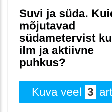
Suvi ja süda. Ku
mõjutavad
südametervist k
ilm ja aktiivne
puhkus?
Kuva veel
3
art