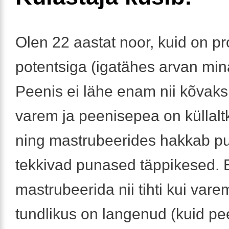
Olen 22 aastat noor, kuid on p
potentsiga (igatähes arvan mina
Peenis ei lähe enam nii kõvak
varem ja peenisepea on küllal
ning mastrubeerides hakkab p
tekkivad punased täppikesed. 
mastrubeerida nii tihti kui vare
tundlikus on langenud (kuid p