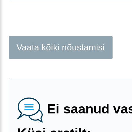
Vaata kõiki nõustamisi
Ei saanud va