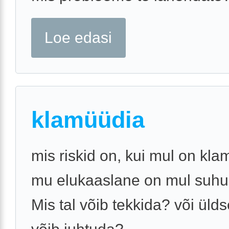
Loe edasi
klamüüdia
mis riskid on, kui mul on kla
mu elukaaslane on mul suhu
Mis tal võib tekkida? või üld