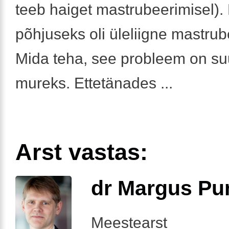
teeb haiget mastrubeerimisel).
põhjuseks oli üleliigne mastrub
Mida teha, see probleem on su
mureks. Ettetänades ...
Arst vastas:
dr Margus Pu
Meestearst