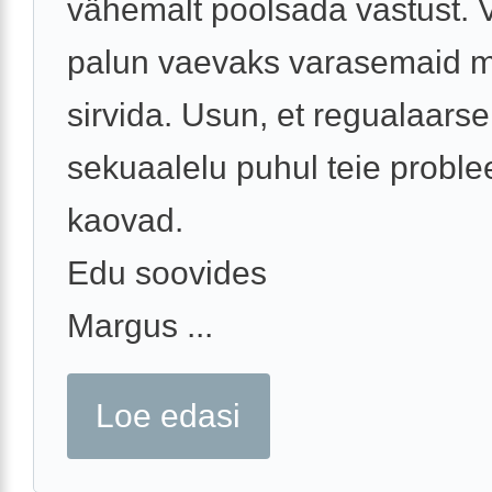
vähemalt poolsada vastust. 
palun vaevaks varasemaid m
sirvida. Usun, et regualaarse
sekuaalelu puhul teie probl
kaovad.
Edu soovides
Margus ...
Loe edasi