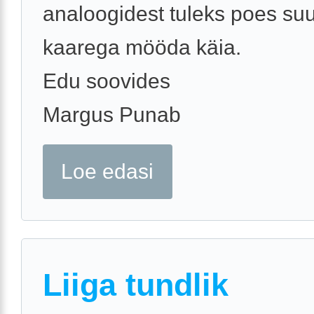
analoogidest tuleks poes su
kaarega mööda käia.
Edu soovides
Margus Punab
Loe edasi
Liiga tundlik