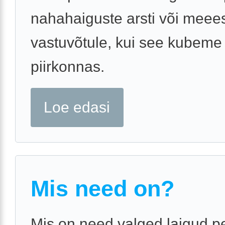
nahahaiguste arsti või meees
vastuvõtule, kui see kubeme
piirkonnas.
Loe edasi
Mis need on?
Mis on need valged laigud p