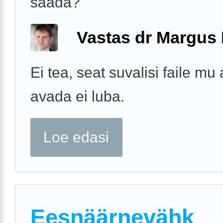
saada?
Vastas dr Margus
Ei tea, seat suvalisi faile mu 
avada ei luba.
Loe edasi
Eesnäärnevähk