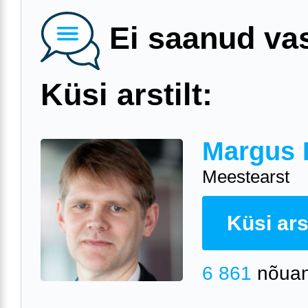
Ei saanud va
Küsi arstilt:
Margus 
Meestearst
Küsi arst
6 861
nõuan