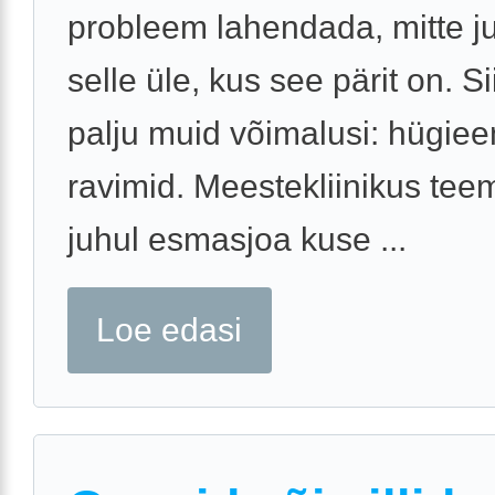
probleem lahendada, mitte j
selle üle, kus see pärit on. Si
palju muid võimalusi: hügieen
ravimid. Meestekliinikus teem
juhul esmasjoa kuse ...
Loe edasi