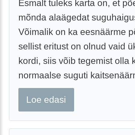
Esmalt tuleks karta on, et põ
mõnda alaägedat suguhaigus
Võimalik on ka eesnäärme põ
sellist eritust on olnud vaid ü
kordi, siis võib tegemist olla k
normaalse suguti kaitsenäärm
Loe edasi