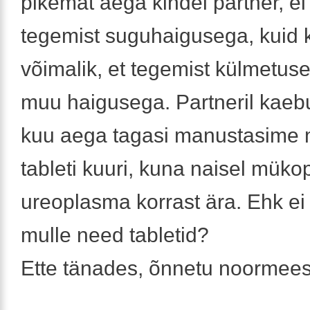
pikemat aega kindel partner, ei 
tegemist suguhaigusega, kuid 
võimalik, et tegemist külmetus
muu haigusega. Partneril kaebu
kuu aega tagasi manustasime
tableti kuuri, kuna naisel müko
ureoplasma korrast ära. Ehk e
mulle need tabletid?
Ette tänades, õnnetu noormees