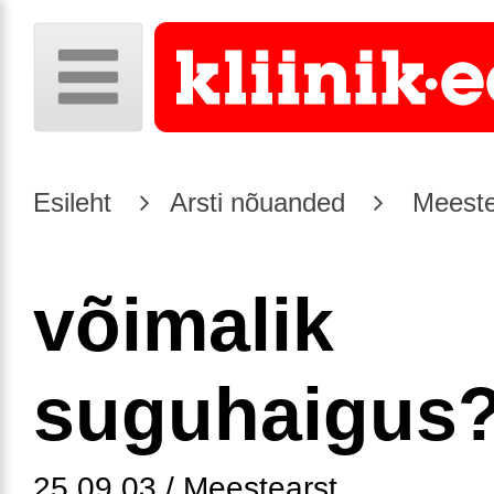
Esileht
Arsti nõuanded
Meeste
võimalik
suguhaigus
25.09.03 / Meestearst