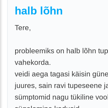
halb lõhn
Tere,
probleemiks on halb lõhn tu
vahekorda.
veidi aega tagasi käisin gün
juures, sain ravi tupeseene j
sümptomid nagu tükiline vool