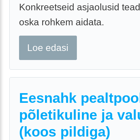
Konkreetseid asjaolusid tea
oska rohkem aidata.
Loe edasi
Eesnahk pealtpool
põletikuline ja val
(koos pildiga)