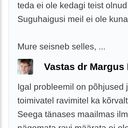
teda ei ole kedagi teist olnud
Suguhaigusi meil ei ole kuna
Mure seisneb selles, ...
Vastas dr Margus
Igal probleemil on põhjused 
toimivatel ravimitel ka kõrval
Seega tänases maailmas ilm
nägemata ravi määrata ei ole