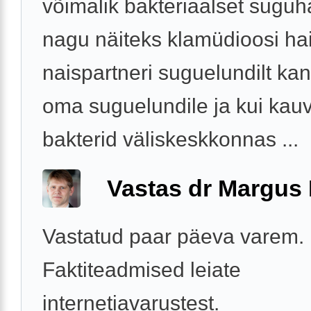
võimalik bakteriaalset suguh
nagu näiteks klamüdioosi ha
naispartneri suguelundilt ka
oma suguelundile ja kui kau
bakterid väliskeskkonnas ...
Vastas dr Margus
Vastatud paar päeva varem.
Faktiteadmised leiate
internetiavarustest.