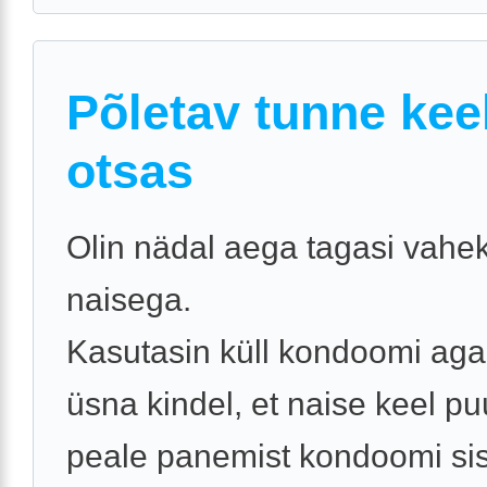
Põletav tunne kee
otsas
Olin nädal aega tagasi vahe
naisega.
Kasutasin küll kondoomi aga
üsna kindel, et naise keel p
peale panemist kondoomi si