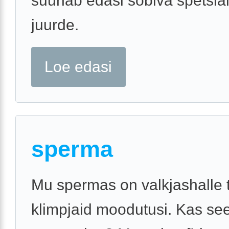
suunab edasi sobiva spetsiali
juurde.
Loe edasi
sperma
Mu spermas on valkjashalle 
klimpjaid moodutusi. Kas se