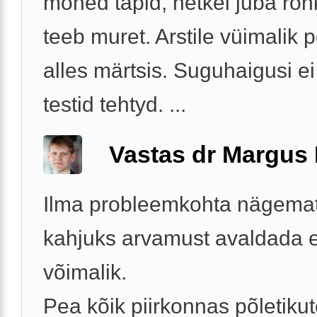
mõned täpid, hetkel juba ro
teeb muret. Arstile vüimalik
alles märtsis. Suguhaigusi ei 
testid tehtyd. ...
Vastas dr Margus
Ilma probleemkohta nägemat
kahjuks arvamust avaldada e
võimalik.
Pea kõik piirkonnas põletikut