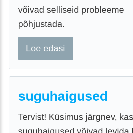
võivad selliseid probleeme
põhjustada.
Loe edasi
suguhaigused
Tervist! Küsimus järgnev, ka
suguhaigused võivad levida k