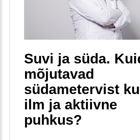
Suvi ja süda. Ku
mõjutavad
südametervist k
ilm ja aktiivne
puhkus?