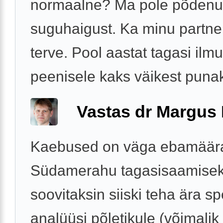
normaalne? Ma pole põdenu
suguhaigust. Ka minu partne
terve. Pool aastat tagasi ilm
peenisele kaks väikest punaka
Vastas dr Margus
Kaebused on väga ebamäär
Südamerahu tagasisaamise
soovitaksin siiski teha ära s
analüüsi põletikule (võimalik