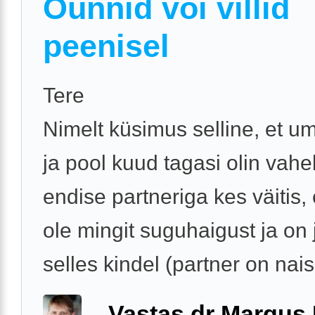
Ounnid või villid
peenisel
Tere
Nimelt küsimus selline, et 
ja pool kuud tagasi olin vahe
endise partneriga kes väitis, e
ole mingit suguhaigust ja on 
selles kindel (partner on naiss
Vastas dr Margus