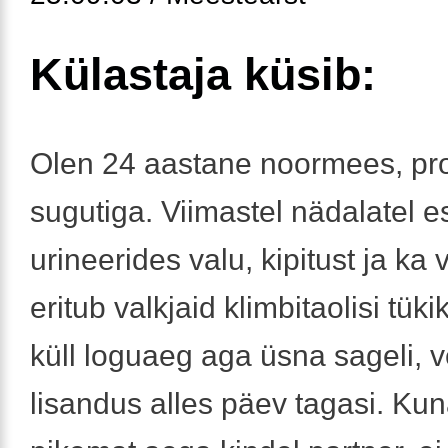
Külastaja küsib:
Olen 24 aastane noormees, p
sugutiga. Viimastel nädalatel e
urineerides valu, kipitust ja ka v
eritub valkjaid klimbitaolisi tüki
küll loguaeg aga üsna sageli, v
lisandus alles päev tagasi. Ku