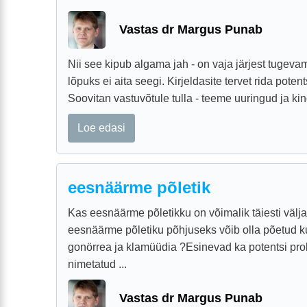
Vastas dr Margus Punab
Nii see kipub algama jah - on vaja järjest tugevama
lõpuks ei aita seegi. Kirjeldasite tervet rida potent
Soovitan vastuvõtule tulla - teeme uuringud ja kindl
Loe edasi
eesnäärme põletik
Kas eesnäärme põletikku on võimalik täiesti välj
eesnäärme põletiku põhjuseks võib olla põetud ku
gonörrea ja klamüüdia ?Esinevad ka potentsi pro
nimetatud ...
Vastas dr Margus Punab