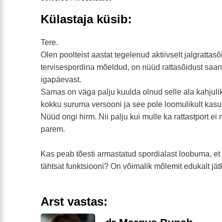
Külastaja küsib:
Tere.
Olen poolteist aastat tegelenud aktiivselt jalgrattasõ
tervisespordina mõeldud, on nüüd rattasõidust saa
igapäevast.
Samas on väga palju kuulda olnud selle ala kahjulik
kokku suruma versooni ja see pole loomulikult kasul
Nüüd ongi hirm. Nii palju kui mulle ka rattastport ei
parem.
Kas peab tõesti armastatud spordialast loobuma, et s
tähtsat funktsiooni? On võimalik mõlemit edukalt jät
Arst vastas: