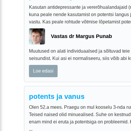
Kasutan antidepressante ja vererõhualandajaid (m
kuna peale nende kasutamist on potentsi langus 
vastu. Kas peale rohtude võtmise lõpetamist potent
Vastas dr Margus Punab
Muutused on alati individuaalsed ja sõltuvad tei
seisundist. Kui asi ei normaliseeru, siis võib abi 
Loe edasi
potents ja vanus
Olen 52.a mees. Praegu on mul kooselu 3-nda na
Teised naised olid minuealised. Suhe on kestnud 
enam mind ei eruta ja potentsiga on probleemid.
...