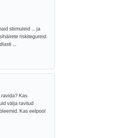
id stiimuleid ... ja
sihäirete riskitegureid.
asti ...
a ravida? Kas
id välja ravitud
bleemid. Kas eelpool