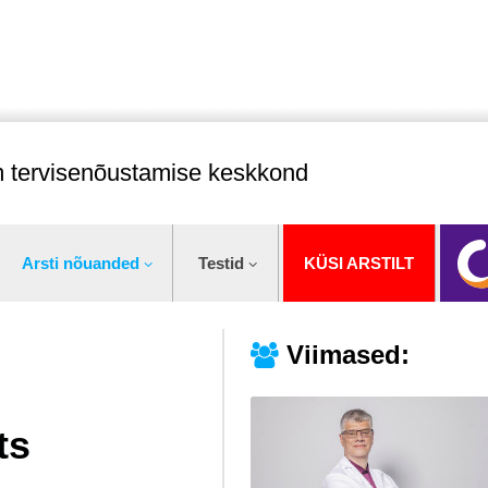
im tervisenõustamise keskkond
Arsti nõuanded
Testid
KÜSI ARSTILT
Viimased:
ts