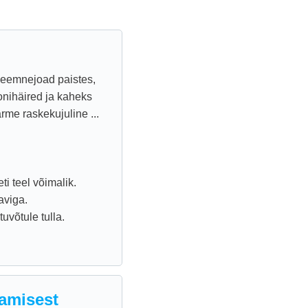
/seemnejoad paistes,
onihäired ja kaheks
me raskekujuline ...
i teel võimalik.
aviga.
uvõtule tulla.
tamisest