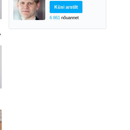
Küsi arstilt
6 861
nõuannet
?