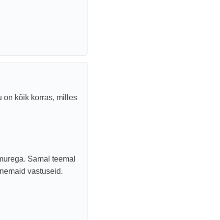
 on kõik korras, milles
 murega. Samal teemal
anemaid vastuseid.