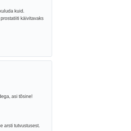
 kuluda kuid.
rostatiiti käivitavaks
ega, asi tõsine!
 arsti tutvustusest.