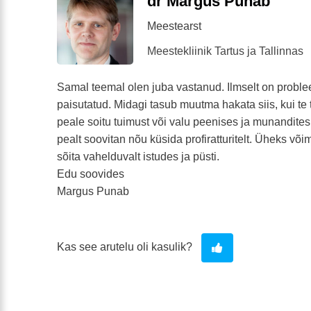
dr Margus Punab
Meestearst
Meestekliinik Tartus ja Tallinnas
Samal teemal olen juba vastanud. Ilmselt on problee
paisutatud. Midagi tasub muutma hakata siis, kui te 
peale soitu tuimust või valu peenises ja munandites
pealt soovitan nõu küsida profiratturitelt. Üheks võ
sõita vahelduvalt istudes ja püsti.
Edu soovides
Margus Punab
Kas see arutelu oli kasulik?