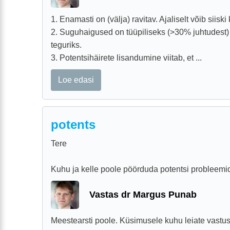
1. Enamasti on (välja) ravitav. Ajaliselt võib siiski
2. Suguhaigused on tüüpiliseks (>30% juhtudest) p
teguriks.
3. Potentsihäirete lisandumine viitab, et ...
Loe edasi
potents
Tere
Kuhu ja kelle poole pöörduda potentsi probleemid
Vastas dr Margus Punab
Meestearsti poole. Küsimusele kuhu leiate vastuse