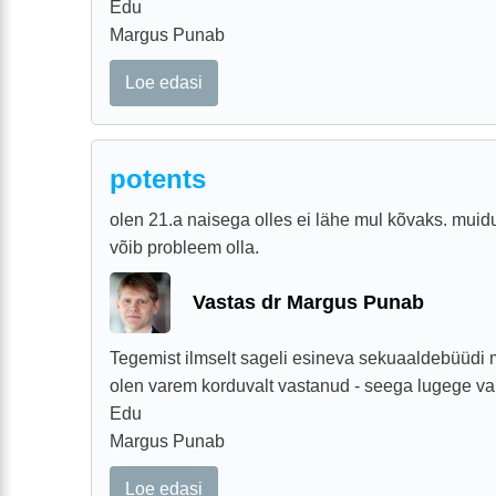
Edu
Margus Punab
Loe edasi
potents
olen 21.a naisega olles ei lähe mul kõvaks. muidu
võib probleem olla.
Vastas dr Margus Punab
Tegemist ilmselt sageli esineva sekuaaldebüüdi
olen varem korduvalt vastanud - seega lugege v
Edu
Margus Punab
Loe edasi