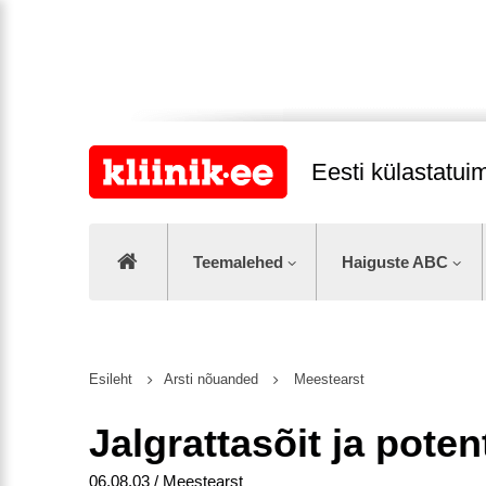
Eesti külastatu
Teemalehed
Haiguste ABC
Esileht
Arsti nõuanded
Meestearst
Jalgrattasõit ja poten
06.08.03 / Meestearst