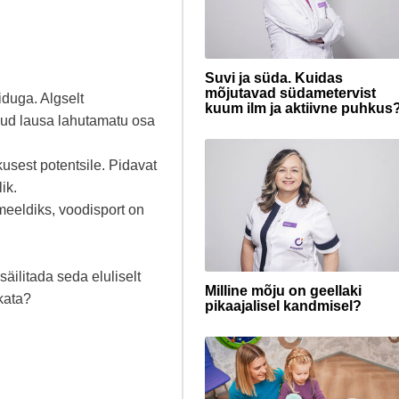
Suvi ja süda. Kuidas
mõjutavad südametervist
iduga. Algselt
kuum ilm ja aktiivne puhkus
nud lausa lahutamatu osa
usest potentsile. Pidavat
ik.
 meeldiks, voodisport on
äilitada seda eluliselt
Milline mõju on geellaki
kata?
pikaajalisel kandmisel?