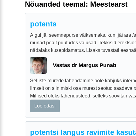
Nõuanded teemal: Meestearst
potents
Algul jäi seemnepurse väiksemaks, kuni jäi ära 
munad pealt puutudes valusad. Tekkisid erektsio
nädalaks kusepidamatus. Lisaks tuvastati eesnäär
Vastas dr Margus Punab
Selliste murede lahendamine pole kahjuks internet
Ilmselt on siin miski osa murest seotud saadava r
Millised oleks lahendusteed, selleks soovitan vast
Loe edasi
potentsi langus ravimite kasu