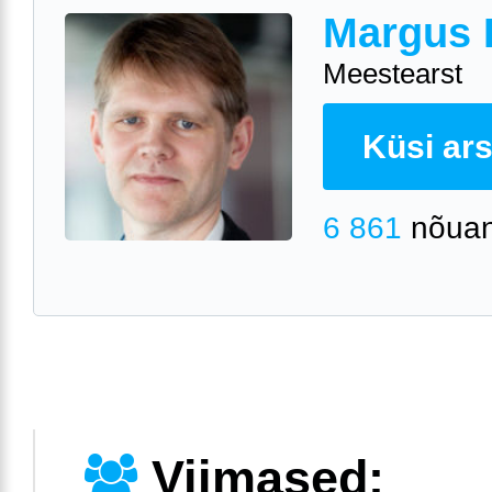
Margus 
Meestearst
Küsi arst
6 861
nõuan
Viimased: