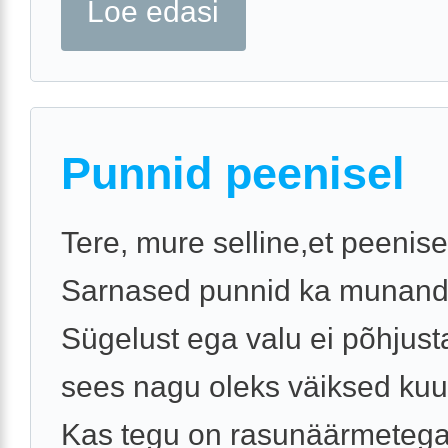
Loe edasi
Punnid peenisel
Tere, mure selline,et peenise
Sarnased punnid ka munandik
Sügelust ega valu ei põhjus
sees nagu oleks väiksed kuu
Kas tegu on rasunäärmetega 