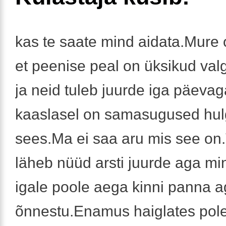
kas te saate mind aidata.Mure 
et peenise peal on üksikud val
ja neid tuleb juurde iga päeva
kaaslasel on samasugused hulg
sees.Ma ei saa aru mis see on
läheb nüüd arsti juurde aga mi
igale poole aega kinni panna a
õnnestu.Enamus haiglates pole 