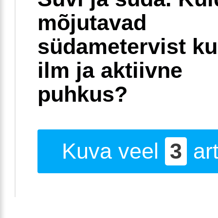
mõjutavad
südametervist k
ilm ja aktiivne
puhkus?
Kuva veel
3
art