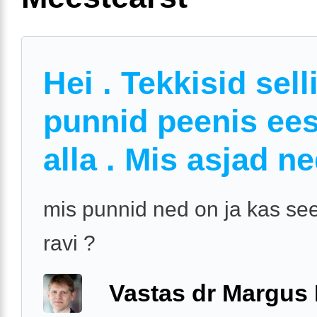
Hei . Tekkisid sell
punnid peenis ee
alla . Mis asjad n
mis punnid ned on ja kas se
ravi ?
Vastas dr Margus