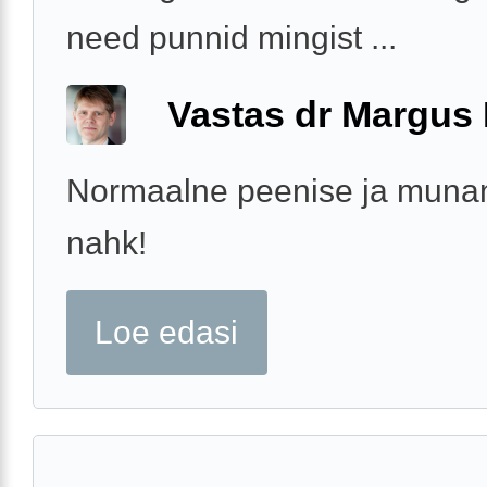
need punnid mingist ...
Vastas dr Margus
Normaalne peenise ja munan
nahk!
Loe edasi