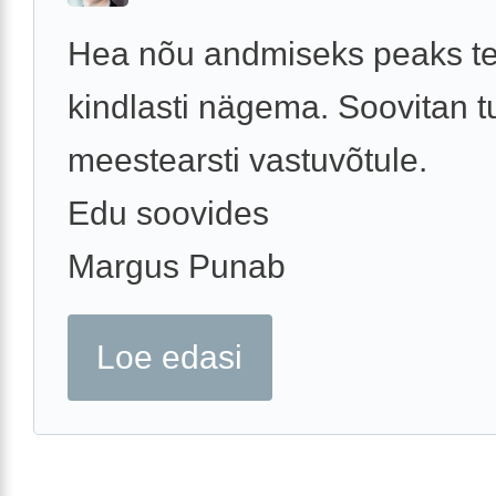
Hea nõu andmiseks peaks te
kindlasti nägema. Soovitan tu
meestearsti vastuvõtule.
Edu soovides
Margus Punab
Loe edasi