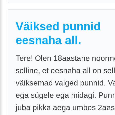
Väiksed punnid
eesnaha all.
Tere! Olen 18aastane noorm
selline, et eesnaha all on sel
väiksemad valged punnid. Va
ega sügele ega midagi. Pun
juba pikka aega umbes 2aast