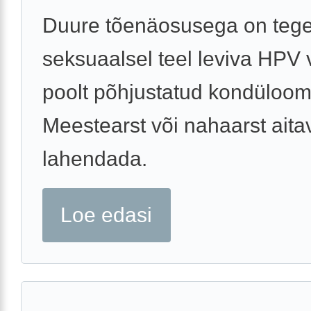
Duure tõenäosusega on tege
seksuaalsel teel leviva HPV 
poolt põhjustatud kondüloom
Meestearst või nahaarst aita
lahendada.
Loe edasi