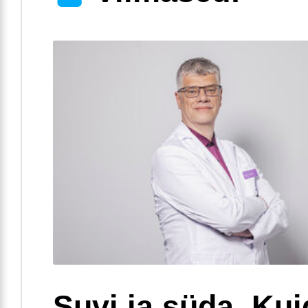
Suvi ja süda. Ku