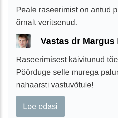
Peale raseerimist on antud 
õrnalt veritsenud.
Vastas dr Margus
Raseerimisest käivitunud tões
Pöörduge selle murega palu
nahaarsti vastuvõtule!
Loe edasi