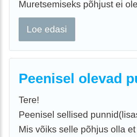
Muretsemiseks põhjust ei ole
Loe edasi
Peenisel olevad p
Tere!
Peenisel sellised punnid(lisasi
Mis võiks selle põhjus olla e