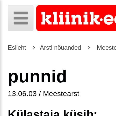
Esileht
Arsti nõuanded
Meeste
punnid
13.06.03 / Meestearst
Külastaja küsib: