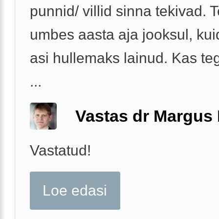
punnid/ villid sinna tekivad. 
umbes aasta aja jooksul, ku
asi hullemaks lainud. Kas te
...
Vastas dr Margus
Vastatud!
Loe edasi