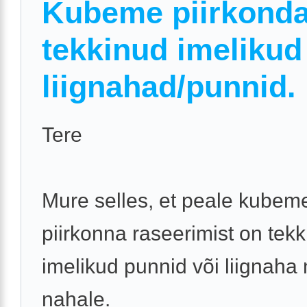
Kubeme piirkond
tekkinud imelikud
liignahad/punnid.
Tere
Mure selles, et peale kubem
piirkonna raseerimist on tek
imelikud punnid või liignaha 
nahale.