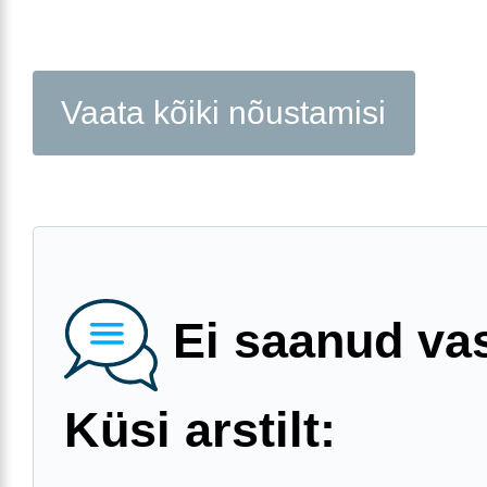
Vaata kõiki nõustamisi
Ei saanud va
Küsi arstilt: