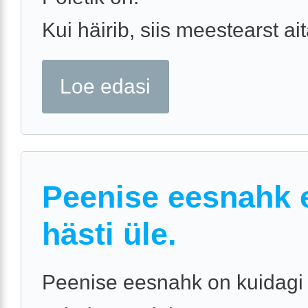
Kui häirib, siis meestearst ai
Loe edasi
Peenise eesnahk e
hästi üle.
Peenise eesnahk on kuidagi 