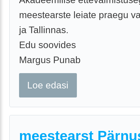
meestearste leiate praegu va
ja Tallinnas.
Edu soovides
Margus Punab
Loe edasi
meestearst Pärnu