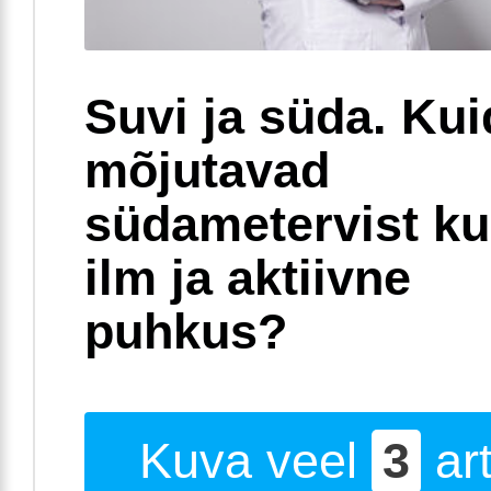
Suvi ja süda. Ku
mõjutavad
südametervist k
ilm ja aktiivne
puhkus?
Kuva veel
3
art