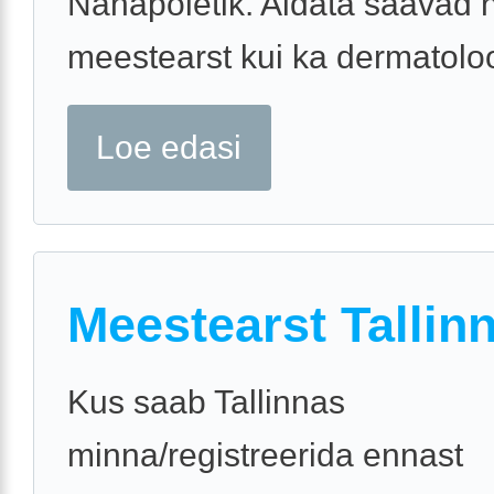
Nahapõletik. Aidata saavad n
meestearst kui ka dermatolo
Loe edasi
Meestearst Tallin
Kus saab Tallinnas
minna/registreerida ennast