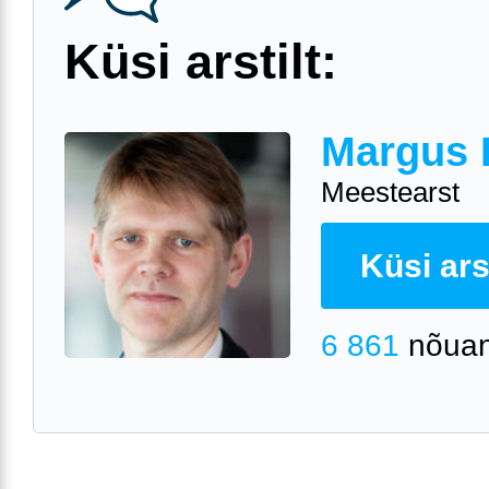
Küsi arstilt:
Margus 
Meestearst
Küsi arst
6 861
nõuan