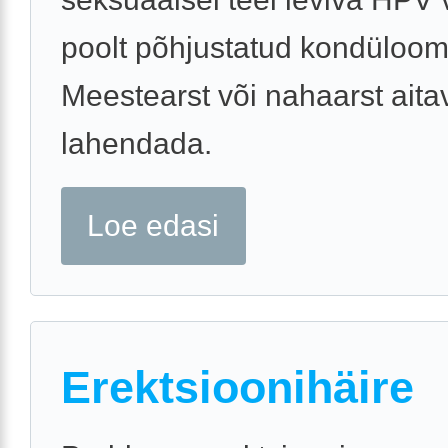
poolt põhjustatud kondüloom
Meestearst või nahaarst aita
lahendada.
Loe edasi
Erektsioonihäire