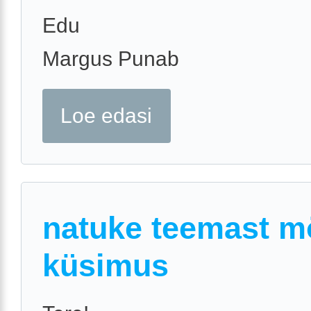
Edu
Margus Punab
Loe edasi
natuke teemast 
küsimus