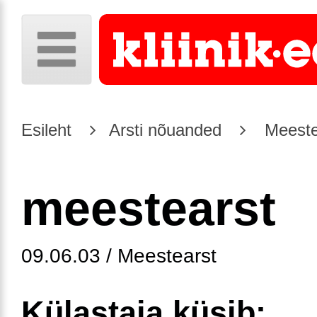
Esileht
Arsti nõuanded
Meeste
meestearst
09.06.03 / Meestearst
Külastaja küsib: