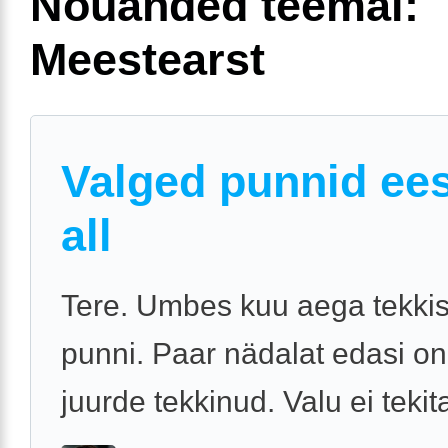
Nõuanded teemal:
Meestearst
Valged punnid ee
all
Tere. Umbes kuu aega tekkis
punni. Paar nädalat edasi on
juurde tekkinud. Valu ei tekit