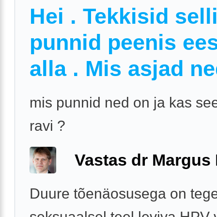
Hei . Tekkisid sell
punnid peenis ee
alla . Mis asjad n
mis punnid ned on ja kas se
ravi ?
Vastas dr Margus
Duure tõenäosusega on tege
seksuaalsel teel leviva HPV 