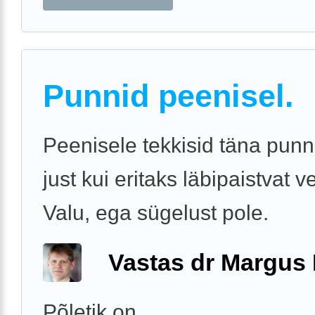
Punnid peenisel.
Peenisele tekkisid täna punn
just kui eritaks läbipaistvat v
Valu, ega sügelust pole.
Vastas dr Margus
Põletik on.