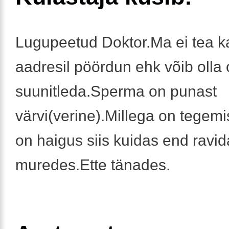
Lugupeetud Doktor.Ma ei tea k
aadresil pöördun ehk võib olla
suunitleda.Sperma on punast
värvi(verine).Millega on tegemi
on haigus siis kuidas end ravi
muredes.Ette tänades.