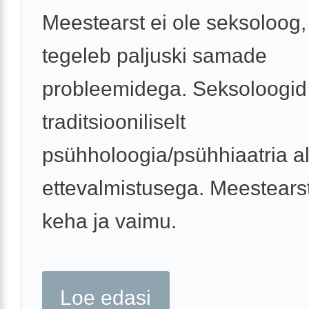
Meestearst ei ole seksoloog,
tegeleb paljuski samade
probleemidega. Seksoloogid
traditsiooniliselt
psühholoogia/psühhiaatria a
ettevalmistusega. Meestear
keha ja vaimu.
Loe edasi