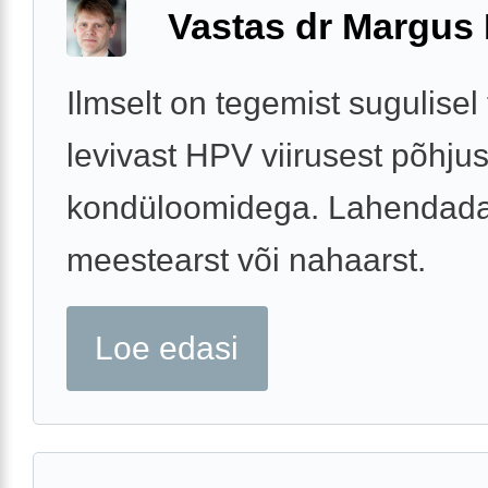
Vastas dr Margus
Ilmselt on tegemist sugulisel 
levivast HPV viirusest põhju
kondüloomidega. Lahendada
meestearst või nahaarst.
Loe edasi