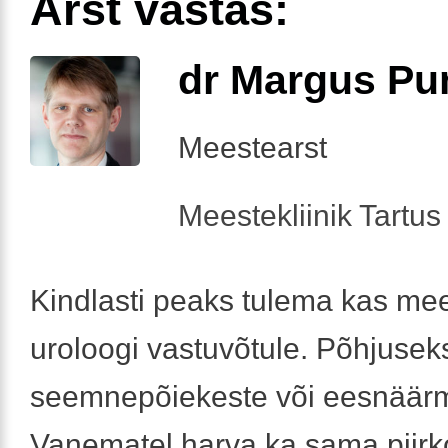
Arst vastas:
dr Margus Pu
Meestearst
Meestekliinik Tartus 
Kindlasti peaks tulema kas mee
uroloogi vastuvõtule. Põhjuseks
seemnepõiekeste või eesnäärm
Vanematel harva ka sama piir