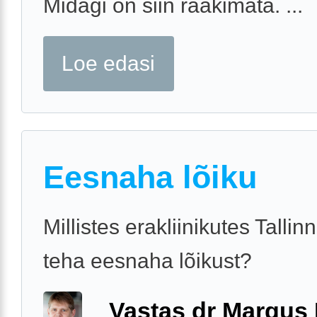
Midagi on siin rääkimata. ...
Loe edasi
Eesnaha lõiku
Millistes erakliinikutes Talli
teha eesnaha lõikust?
Vastas dr Margus