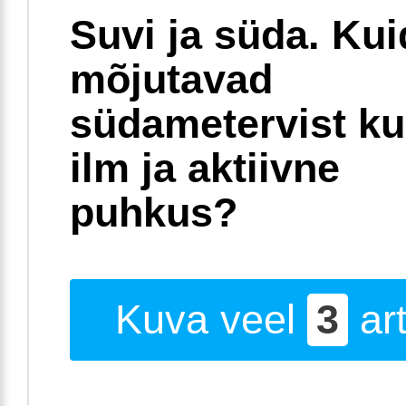
Suvi ja süda. Ku
mõjutavad
südametervist k
ilm ja aktiivne
puhkus?
Kuva veel
3
art