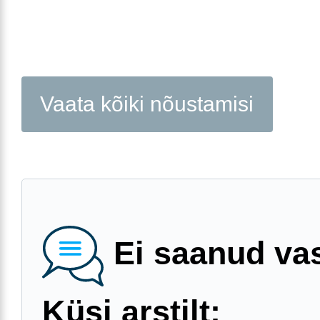
Vaata kõiki nõustamisi
Ei saanud va
Küsi arstilt: