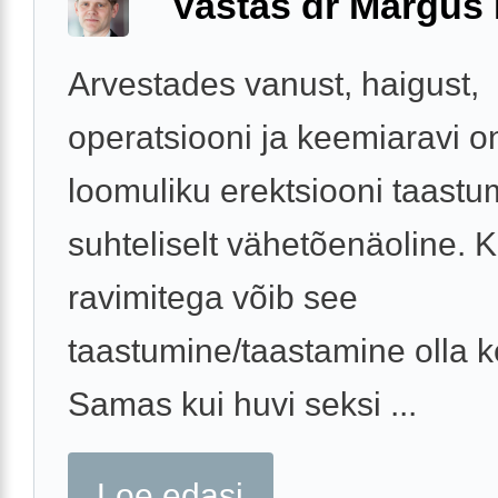
Vastas dr Margus
Arvestades vanust, haigust,
operatsiooni ja keemiaravi o
loomuliku erektsiooni taastu
suhteliselt vähetõenäoline. 
ravimitega võib see
taastumine/taastamine olla k
Samas kui huvi seksi ...
Loe edasi