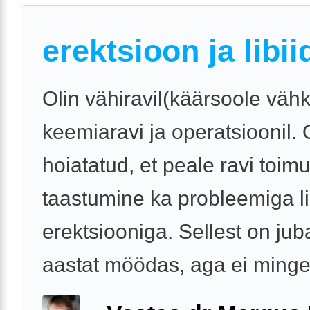
erektsioon ja libii
Olin vähiravil(käärsoole vähk
keemiaravi ja operatsioonil. 
hoiatatud, et peale ravi toim
taastumine ka probleemiga li
erektsiooniga. Sellest on jub
aastat möödas, aga ei mingei