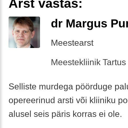
Arst vastas:
dr Margus Pu
Meestearst
Meestekliinik Tartus 
Selliste murdega pöörduge pal
opereerinud arsti või kliiniku po
alusel seis päris korras ei ole.