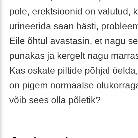
pole, erektsioonid on valutud, k
urineerida saan hästi, probleem
Eile õhtul avastasin, et nagu se
punakas ja kergelt nagu marras
Kas oskate piltide põhjal öelda
on pigem normaalse olukorrag
võib sees olla põletik?