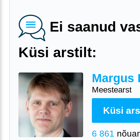
Ei saanud va
Küsi arstilt:
Margus 
Meestearst
Küsi arst
6 861
nõuan