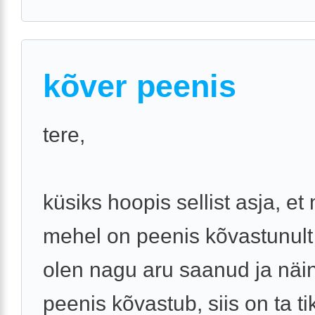
kõver peenis
tere,
küsiks hoopis sellist asja, et
mehel on peenis kõvastunult
olen nagu aru saanud ja näin
peenis kõvastub, siis on ta ti