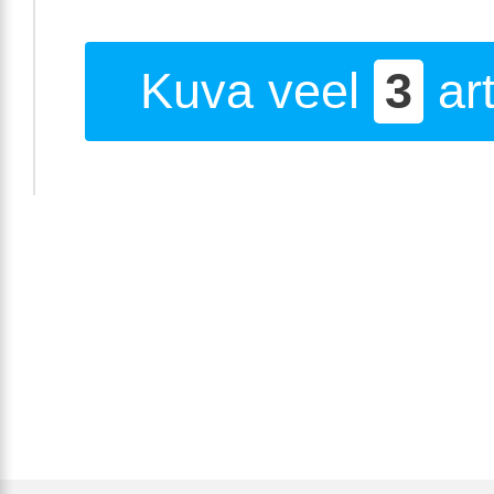
Kuva veel
3
art