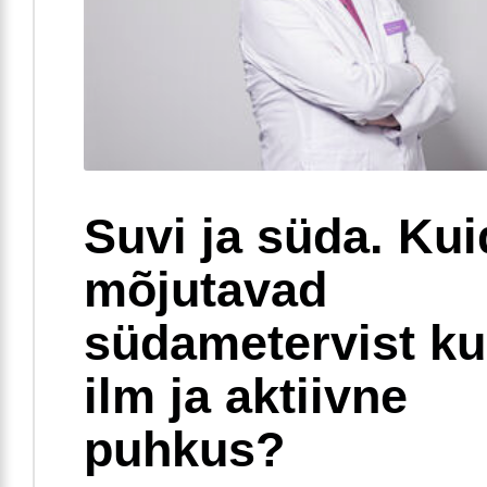
Suvi ja süda. Ku
mõjutavad
südametervist k
ilm ja aktiivne
puhkus?