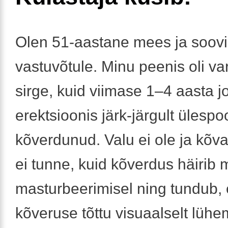
Olen 51-aastane mees ja soovik
vastuvõtule. Minu peenis oli va
sirge, kuid viimase 1–4 aasta j
erektsioonis järk-järgult ülespo
kõverdunud. Valu ei ole ja kõv
ei tunne, kuid kõverdus häirib
masturbeerimisel ning tundub, 
kõveruse tõttu visuaalselt lühe