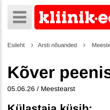
Esileht
Arsti nõuanded
Meeste
Kõver peeni
05.06.26 / Meestearst
Külastaja küsib: