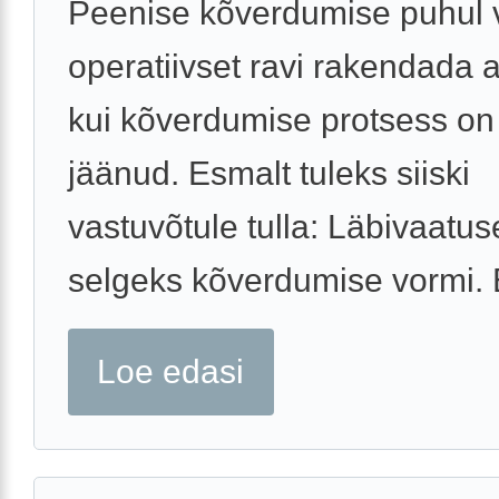
Peenise kõverdumise puhul 
operatiivset ravi rakendada al
kui kõverdumise protsess o
jäänud. Esmalt tuleks siiski
vastuvõtule tulla: Läbivaatu
selgeks kõverdumise vormi. E
Loe edasi