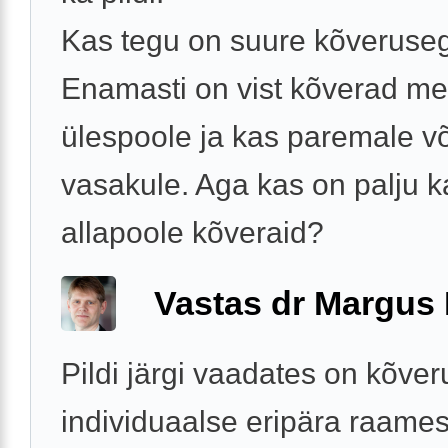
Kas tegu on suure kõveruse
Enamasti on vist kõverad me
ülespoole ja kas paremale võ
vasakule. Aga kas on palju k
allapoole kõveraid?
Vastas dr Margus
Pildi järgi vaadates on kõve
individuaalse eripära raames