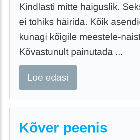
Kindlasti mitte haiguslik. Se
ei tohiks häirida. Kõik asendi
kunagi kõigile meestele-naist
Kõvastunult painutada ...
Loe edasi
Kõver peenis