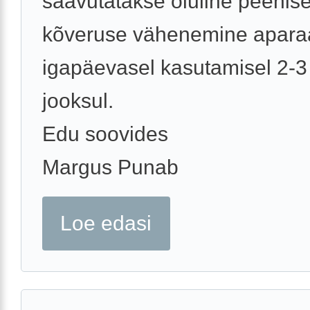
saavutatakse oluline peenis
kõveruse vähenemine apara
igapäevasel kasutamisel 2-3
jooksul.
Edu soovides
Margus Punab
Loe edasi