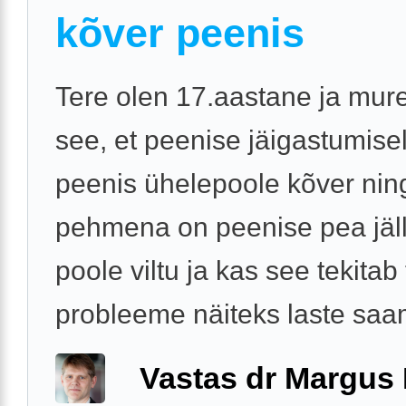
kõver peenis
Tere olen 17.aastane ja mur
see, et peenise jäigastumise
peenis ühelepoole kõver nin
pehmena on peenise pea jäll
poole viltu ja kas see tekitab
probleeme näiteks laste saam
Vastas dr Margus