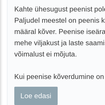
Kahte ühesugust peenist pol
Paljudel meestel on peenis k
määral kõver. Peenise iseär
mehe viljakust ja laste saam
võimalust ei mõjuta.
Kui peenise kõverdumine on 
Loe edasi