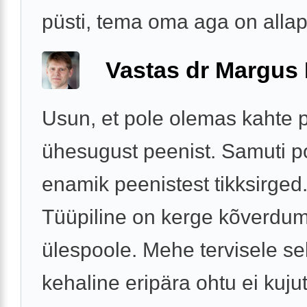
püsti, tema oma aga on allapo
Vastas dr Margus
Usun, et pole olemas kahte p
ühesugust peenist. Samuti p
enamik peenistest tikksirged
Tüüpiline on kerge kõverdu
ülespoole. Mehe tervisele sel
kehaline eripära ohtu ei kuju