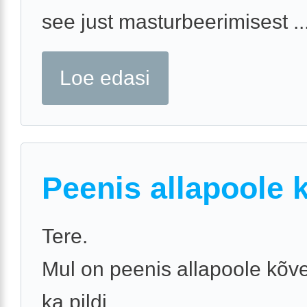
see just masturbeerimisest ..
Loe edasi
Peenis allapoole 
Tere.
Mul on peenis allapoole kõve
ka pildi.