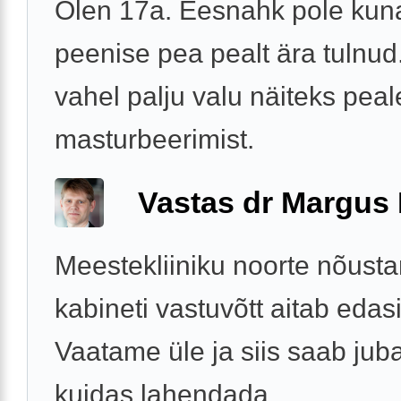
Olen 17a. Eesnahk pole kun
peenise pea pealt ära tulnud
vahel palju valu näiteks peal
masturbeerimist.
Vastas dr Margus
Meestekliiniku noorte nõust
kabineti vastuvõtt aitab edasi
Vaatame üle ja siis saab jub
kuidas lahendada.