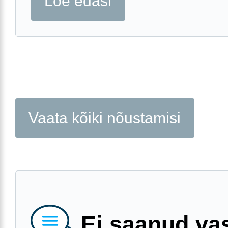
Loe edasi
Vaata kõiki nõustamisi
Ei saanud va