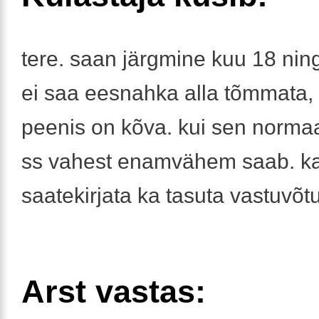
tere. saan järgmine kuu 18 ning
ei saa eesnahka alla tõmmata, e
peenis on kõva. kui sen norma
ss vahest enamvähem saab. ka
saatekirjata ka tasuta vastuvõt
Arst vastas: