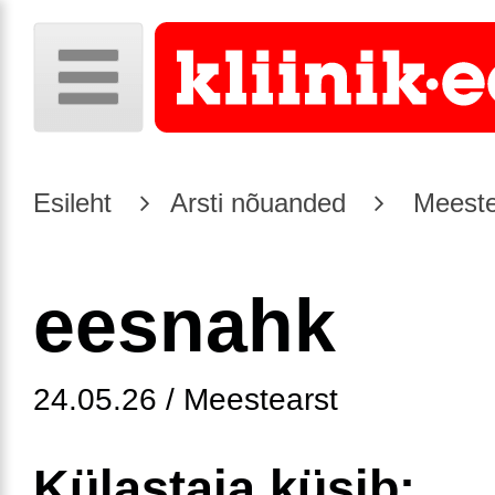
Esileht
Arsti nõuanded
Meeste
eesnahk
24.05.26 / Meestearst
Külastaja küsib: