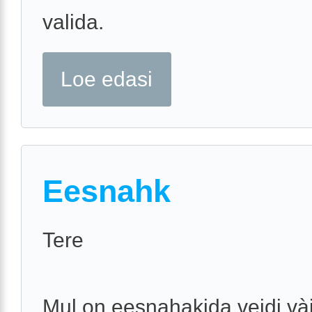
valida.
Loe edasi
Eesnahk
Tere
Mul on eesnahakida veidi vài