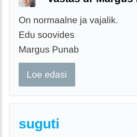
On normaalne ja vajalik.
Edu soovides
Margus Punab
Loe edasi
suguti