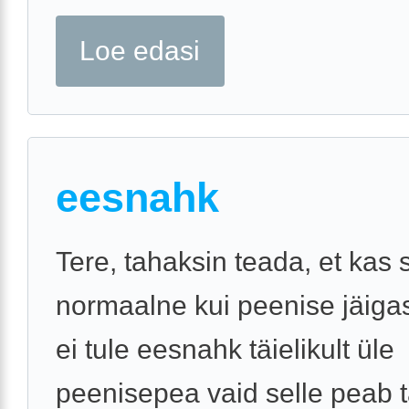
Loe edasi
eesnahk
Tere, tahaksin teada, et kas 
normaalne kui peenise jäiga
ei tule eesnahk täielikult üle
peenisepea vaid selle peab tä