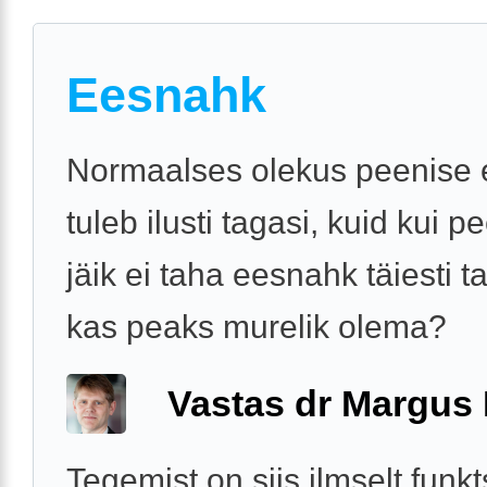
Eesnahk
Normaalses olekus peenise
tuleb ilusti tagasi, kuid kui p
jäik ei taha eesnahk täiesti ta
kas peaks murelik olema?
Vastas dr Margus
Tegemist on siis ilmselt funk