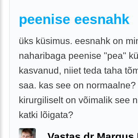
peenise eesnahk
üks küsimus. eesnahk on mi
naharibaga peenise "pea" kü
kasvanud, niiet teda taha tõ
saa. kas see on normaalne?
kirurgiliselt on võimalik see 
katki lõigata?
Vastas dr Margus