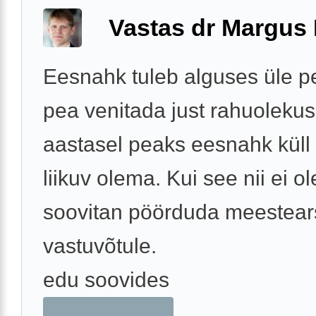
Vastas dr Margus
Eesnahk tuleb alguses üle p
pea venitada just rahuolekus
aastasel peaks eesnahk küll 
liikuv olema. Kui see nii ei ole
soovitan pöörduda meestears
vastuvõtule.
edu soovides