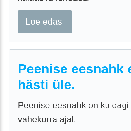
Loe edasi
Peenise eesnahk e
hästi üle.
Peenise eesnahk on kuidagi 
vahekorra ajal.