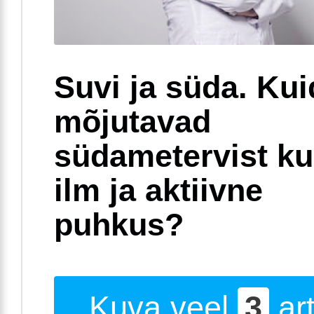
Suvi ja süda. Ku
mõjutavad
südametervist k
ilm ja aktiivne
puhkus?
Kuva veel
3
art