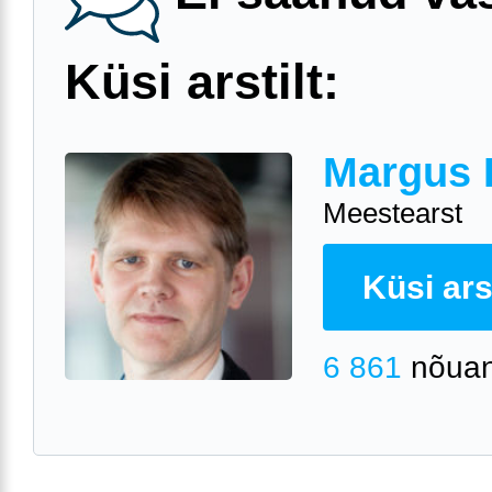
Küsi arstilt:
Margus 
Meestearst
Küsi arst
6 861
nõuan