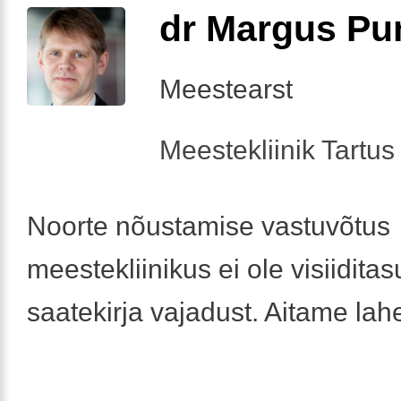
dr Margus Pu
Meestearst
Meestekliinik Tartus 
Noorte nõustamise vastuvõtus
meestekliinikus ei ole visiiditas
saatekirja vajadust. Aitame la