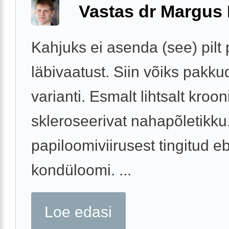
Vastas dr Margus
Kahjuks ei asenda (see) pilt 
läbivaatust. Siin võiks pakku
varianti. Esmalt lihtsalt krooni
skleroseerivat nahapõletikku
papiloomiviirusest tingitud eb
kondüloomi. ...
Loe edasi