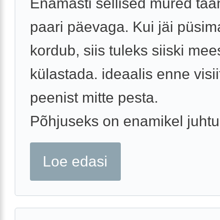
Enamasti sellised mured ta
paari päevaga. Kui jäi püsim
kordub, siis tuleks siiski mee
külastada. ideaalis enne visii
peenist mitte pesta.
Põhjuseks on enamikel juhtud
Loe edasi