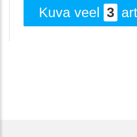
Kuva veel
3
art