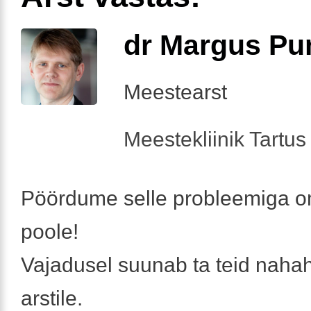
dr Margus Pu
Meestearst
Meestekliinik Tartus 
Pöördume selle probleemiga o
poole!
Vajadusel suunab ta teid naha
arstile.