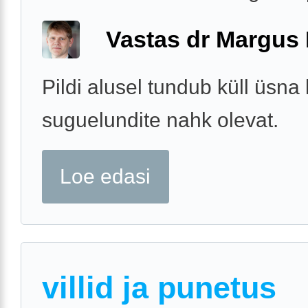
Vastas dr Margus
Pildi alusel tundub küll üsna
suguelundite nahk olevat.
Loe edasi
villid ja punetus