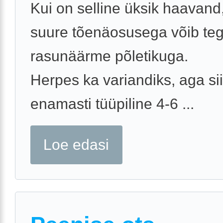
Kui on selline üksik haavand,
suure tõenäosusega võib teg
rasunäärme põletikuga.
Herpes ka variandiks, aga si
enamasti tüüpiline 4-6 ...
Loe edasi