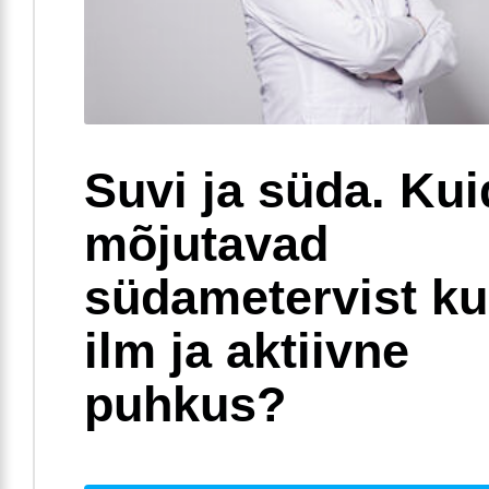
Suvi ja süda. Ku
mõjutavad
südametervist k
ilm ja aktiivne
puhkus?