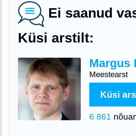
Ei saanud va
Küsi arstilt:
Margus 
Meestearst
Küsi arst
6 861
nõuan