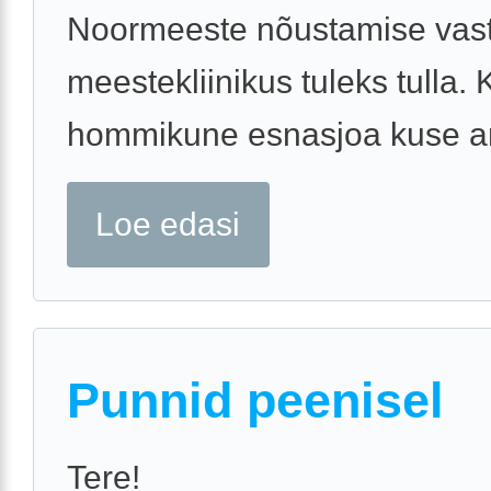
Noormeeste nõustamise vast
meestekliinikus tuleks tulla.
hommikune esnasjoa kuse a
Loe edasi
Punnid peenisel
Tere!