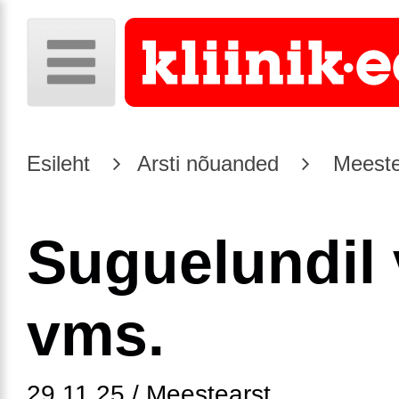
Esileht
Arsti nõuanded
Meeste
Suguelundil v
vms.
29.11.25 / Meestearst