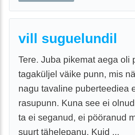
vill suguelundil
Tere. Juba pikemat aega oli
tagaküljel väike punn, mis nä
nagu tavaline puberteediea 
rasupunn. Kuna see ei olnud 
ta ei seganud, ei pööranud m
suurt tähelepanu. Kuid ...