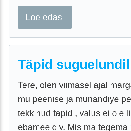
Loe edasi
Täpid suguelundil
Tere, olen viimasel ajal marg
mu peenise ja munandiye pe
tekkinud tapid , valus ei ole li
ebameeldiv. Mis ma tegema