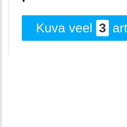
Kuva veel
3
art