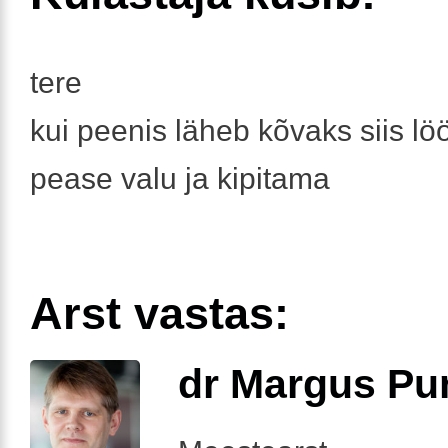
tere
kui peenis läheb kõvaks siis l
pease valu ja kipitama
Arst vastas:
dr Margus Pu