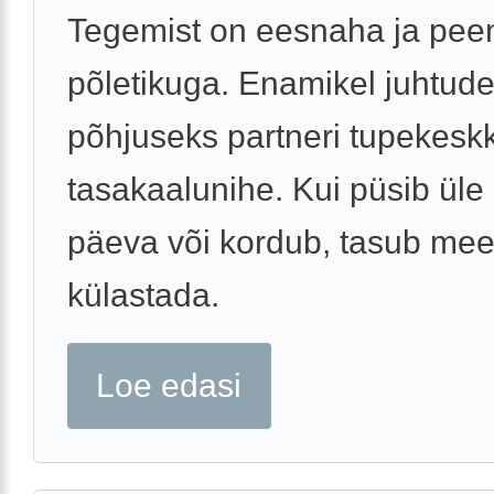
Tegemist on eesnaha ja pee
põletikuga. Enamikel juhtude
põhjuseks partneri tupekes
tasakaalunihe. Kui püsib üle
päeva või kordub, tasub mee
külastada.
Loe edasi