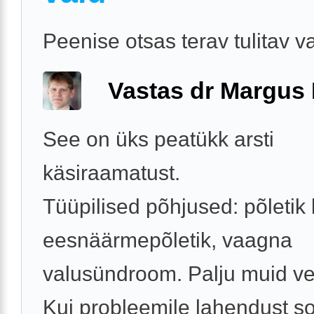
Peenise otsas terav tulitav v
Vastas dr Margus
See on üks peatükk arsti
käsiraamatust.
Tüüpilised põhjused: põletik k
eesnäärmepõletik, vaagna
valusündroom. Palju muid vee
Kui probleemile lahendust soo