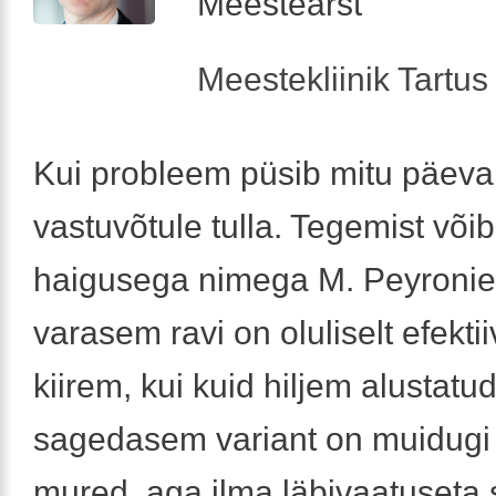
Meestearst
Meestekliinik Tartus 
Kui probleem püsib mitu päeva,
vastuvõtule tulla. Tegemist võib
haigusega nimega M. Peyronie
varasem ravi on oluliselt efekti
kiirem, kui kuid hiljem alustatud
sagedasem variant on muidug
mured, aga ilma läbivaatuseta si