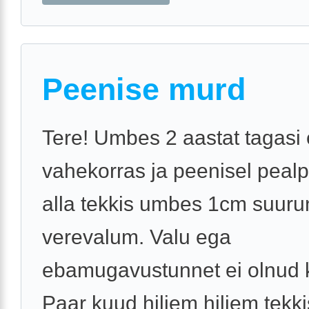
Peenise murd
Tere! Umbes 2 aastat tagasi 
vahekorras ja peenisel peal
alla tekkis umbes 1cm suuru
verevalum. Valu ega
ebamugavustunnet ei olnud k
Paar kuud hiljem hiljem tekki