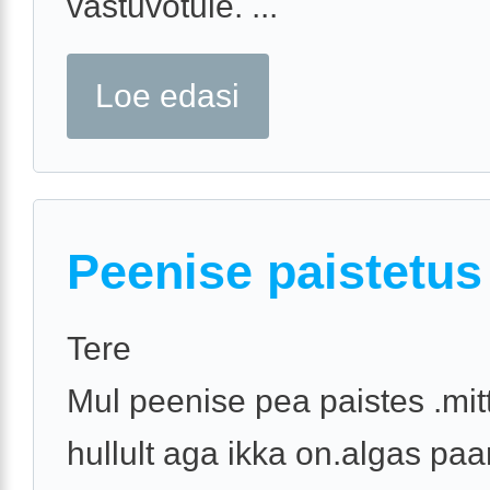
vastuvõtule. ...
Loe edasi
Peenise paistetus
Tere
Mul peenise pea paistes .mit
hullult aga ikka on.algas pa