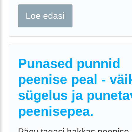
Loe edasi
Punased punnid
peenise peal - väi
sügelus ja puneta
peenisepea.
Päev tagasi hakkas peenise 