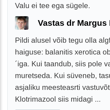
Valu ei tee ega sügele.
Vastas dr Margus
Pildi alusel võib tegu olla alg
haiguse: balanitis xerotica ob
´iga. Kui taandub, siis pole v
muretseda. Kui süveneb, tas
asjaliku meesteasrti vastuvõtu
Klotrimazool siis midagi ...