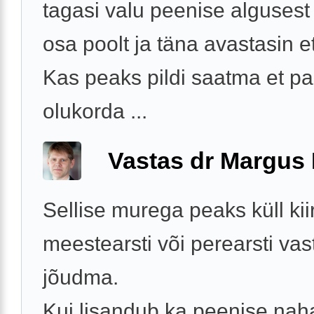
tagasi valu peenise algusest 
osa poolt ja täna avastasin et
Kas peaks pildi saatma et pa
olukorda ...
Vastas dr Margus
Sellise murega peaks küll kiir
meestearsti või perearsti vas
jõudma.
Kui lisandub ka peenise nah