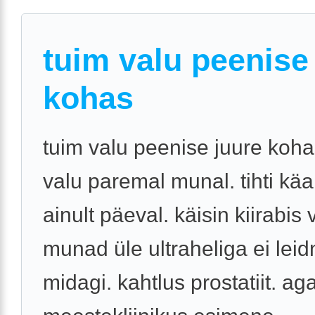
tuim valu peenise
kohas
tuim valu peenise juure kohas
valu paremal munal. tihti käai
ainult päeval. käisin kiirabis 
munad üle ultraheliga ei lei
midagi. kahtlus prostatiit. ag