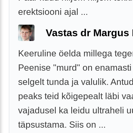
erektsiooni ajal ...
Vastas dr Margus
Keeruline öelda millega tege
Peenise "murd" on enamasti
selgelt tunda ja valulik. Antu
peaks teid kõigepealt läbi v
vajadusel ka leidu ultraheli 
täpsustama. Siis on ...