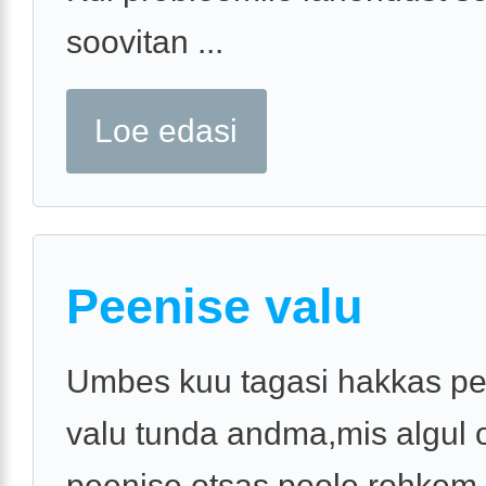
soovitan ...
Loe edasi
Peenise valu
Umbes kuu tagasi hakkas pe
valu tunda andma,mis algul 
peenise otsas poole rohkem