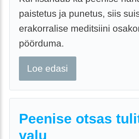
paistetus ja punetus, siis sui
erakorralise meditsiini osak
pöörduma.
Loe edasi
Peenise otsas tuli
valu