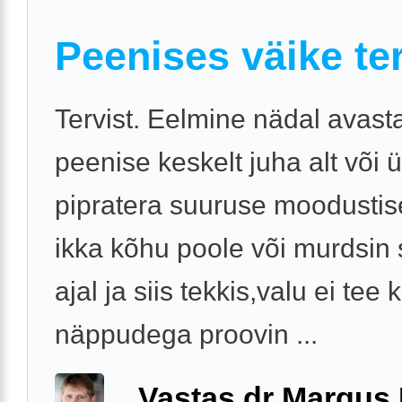
Peenises väike ter
Tervist. Eelmine nädal avast
peenise keskelt juha alt või 
pipratera suuruse moodusti
ikka kõhu poole või murdsin
ajal ja siis tekkis,valu ei tee k
näppudega proovin ...
Vastas dr Margus