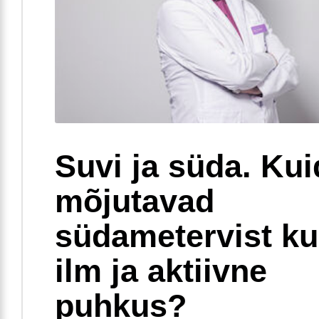
Suvi ja süda. Ku
mõjutavad
südametervist k
ilm ja aktiivne
puhkus?