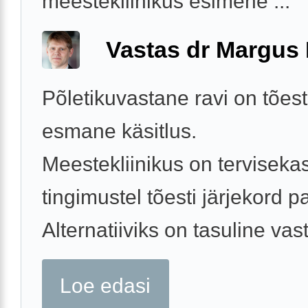
meestekliinikus esimene ...
Vastas dr Margus
Põletikuvastane ravi on tõesti
esmane käsitlus.
Meestekliinikus on terviseka
tingimustel tõesti järjekord p
Alternatiiviks on tasuline vast
Loe edasi