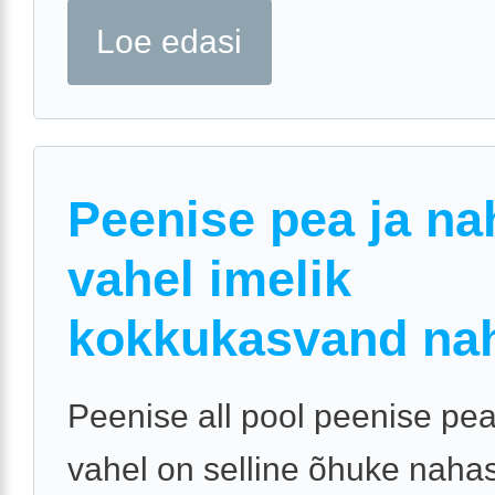
Loe edasi
Peenise pea ja na
vahel imelik
kokkukasvand nah
Peenise all pool peenise pea
vahel on selline õhuke nahas