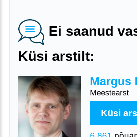
Ei saanud va
Küsi arstilt:
Margus 
Meestearst
Küsi arst
6 861
nõuan