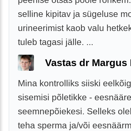
selline kipitav ja sügeluse m
urineerimist kaob valu hetkek
tuleb tagasi jälle. ...
Vastas dr Margus
Mina kontrolliks siiski eelkõi
sisemisi põletikke - eesnääre
seemnepõiekesi. Selleks ole
teha sperma ja/või eesnäär